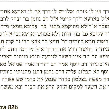
אין לו אורה וסלו יש לו דרך אין לו דארעא אחרית
א"ל בארעא דידך קיימי א"ל רב נחמן בר יצחק לרב
וכר א"ל לא מתוקמא מתני' כר' עקיבא ממאי מדקתנ
 עקיבא גבי בור ודות דלא מכחשי ארעא גבי אילן מ
שה תניא כוותיה דר' חייא בר אבא הרי זה קנה תחת
 תניתוה החיצון זורע את הדרך א"ל מי דמי התם ל
א וזה וזה אינן רשאין לזורעה תניא כוותיה דאביי
 יהא ביניהן רב יוסף אמר רב יהודה אמר שמואל מ
סף לא תפלוג עליה דרב נחמן דתנן מתניתין כוות
דה מעשה בצלמון באחד שנטע את כרמו שש עשרה 
 את השער למקום הזרע וזרע את הבור ובא מעשה ל
ra 82b