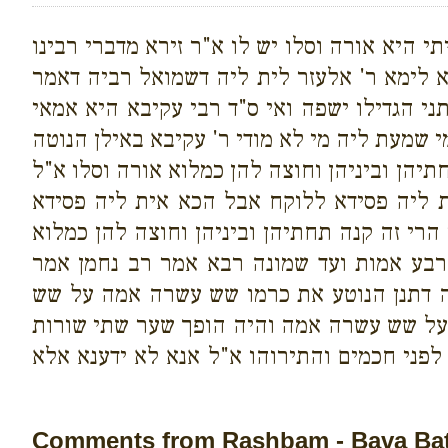
י היא אורה וסלו יש לו א"ר זירא מדברי רבינו
א לימא ר' אלעזר לית ליה דשמואל רביה דאמר
י הגדילו ישפה ואי ס"ד רבי עקיבא היא אמאי
י שמעת ליה מי לא מודי ר' עקיבא באילן הנוטה
יהן וביניהן וחוצה להן כמלוא אורה וסלו א"ל
ית ליה פסידא ללוקח אבל הכא אית ליה פסידא
 הרי זה קנה תחתיהן וביניהן וחוצה להן כמלוא
ארבע אמות ועד שמונה רבא אמר רב נחמן אמר
יה דתנן הנוטע את כרמו שש עשרה אמה על שש
על שש עשרה אמה והיה הופך שער שתי שורות
פני חכמים והתירוהו א"ל אנא לא ידענא אלא
Comments from Rashbam - Bava Bat