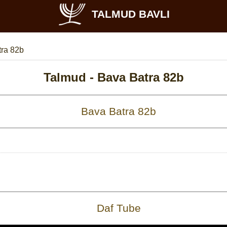
TALMUD BAVLI
ra 82b
Talmud -
Bava Batra 82b