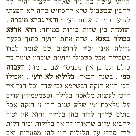
הייתי עושה בה ניר שאחר הקציר והיה לך
להבין שבשביל שלא להכחיש כחה לא חפצתי
לזרעה כמנהג שדות העיר:
והאי גברא מוברה .
ועומדת בין שדות בורות כמותה:
חדא ארעא
בכולה באגא .
שדה אחת זרועה בתוך בקעה
גדולה איני יכול להושיב שם שומר לבדו
בשבילה אבל כשכולן זרועות שוכרין שומר בין
כולם וגם כן אין מכניסין שם בהמות:
דעבדה
טפי .
בשנה הבאה:
בליליא לא ידעי .
ואפילו
הכי הויא חזקה דבשלמא גבי שדה וכל הנך אין
דרכן לעשות מלאכה בלילה וכשמעמידין עדים
על מלאכת ימי שלש שנים הרי זו חזקה אבל
בתים שדרך לדור בהן בלילה והוא אין יכול
להביא עדים שראוהו דר אף בלילות וכיון דלית
ליה סהדי על הלילות הוו להו מפוזרות ואם