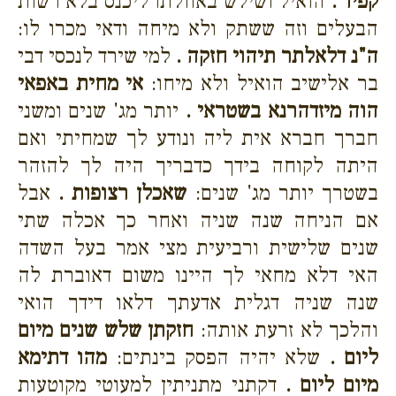
קפיד .
הואיל ושילש באוולתו ליכנס בלא רשות
הבעלים וזה ששתק ולא מיחה ודאי מכרו לו:
ה"נ דלאלתר תיהוי חזקה .
למי שירד לנכסי דבי
בר אלישיב הואיל ולא מיחו:
אי מחית באפאי
הוה מיזדהרנא בשטראי .
יותר מג' שנים ומשני
חברך חברא אית ליה ונודע לך שמחיתי ואם
היתה לקוחה בידך כדבריך היה לך להזהר
בשטרך יותר מג' שנים:
שאכלן רצופות .
אבל
אם הניחה שנה שניה ואחר כך אכלה שתי
שנים שלישית ורביעית מצי אמר בעל השדה
האי דלא מחאי לך היינו משום דאוברת לה
שנה שניה דגלית אדעתך דלאו דידך הואי
והלכך לא זרעת אותה:
חזקתן שלש שנים מיום
ליום .
שלא יהיה הפסק בינתים:
מהו דתימא
מיום ליום .
דקתני מתניתין למעוטי מקוטעות