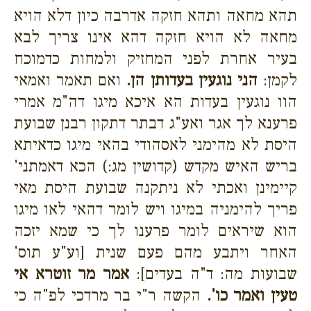
תהא מחאה ותהא חזקה אדרבה כיון דלא הויא
מחאה לא הויא חזקה דהא אינו צריך לבא
בעיר אחרת לפני המחזיק ולמחות כדמוכח
לקמן:
הני נוגעין בעדותן הן.
ואם תאמר ואמאי
הוו נוגעין בעדות הא איכא מיגו דה"מ אמרי
פרענא לך אגר ואע"ג דבתר דתקון רבנן שבועת
היסת לא מהימני לאסהודי בהאי מיגו כדאיתא
בריש האיש מקדש (קדושין מג:) הכא דאמתני'
קיימינן ואכתי לא ניתקנה שבועת היסת מאי
פריך להימניה במיגו ויש לומר דהאי לאו מיגו
הוא שיראים לומר פרענו לך כי שמא יזכה
האחר ויתבע מהם פעם שנית [וע"ע תוס'
שבועות מה: ד"ה בעדים]:
אמר מר זוטרא אי
טעין ואמר כו'.
הקשה ר"י בר מרדכי לפ"ה כי