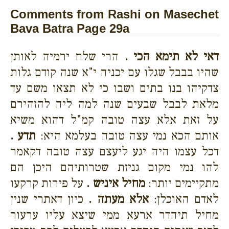
Comments from Rashi on Masechet
Bava Batra Page 29a
דאי לא תימא הכי .
הרי שלח ירמיה לאותן
שהיו בבבל שגלו עם יכניה י"א שנה קודם גלות
צדקיהו בנו בתים ושבו כי לא תצאו משם עד
מלאת לבבל שבעים שנה למה ליה להזהירם
על זאת אלא עצה טובה קמ"ל דהוא משיא
אותם הכא נמי עצה טובה בעלמא היא:
תדע .
דכל עצמו היה יגע ליעצם עצה טובה דקאמר
להו נמי מקום גניזת שטרותיהם היכן הם
מתקיימים יותר:
מחיל איניש .
על פירות קרקעו
לאדם האוכלן:
אלא מעתה .
כיון דאתרי שנין
מחיל תיהדר ארעא ממי שיצא עליו ערעור