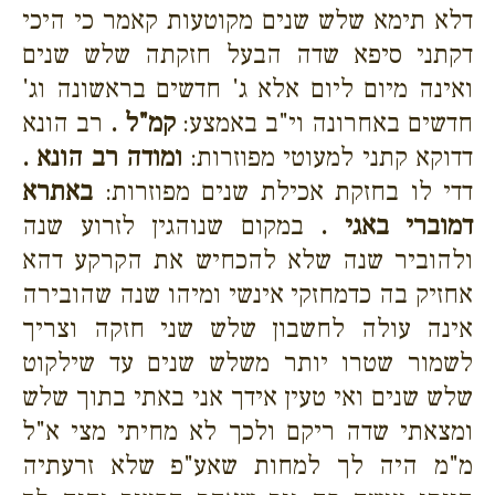
דלא תימא שלש שנים מקוטעות קאמר כי היכי
דקתני סיפא שדה הבעל חזקתה שלש שנים
ואינה מיום ליום אלא ג' חדשים בראשונה וג'
חדשים באחרונה וי"ב באמצע:
קמ"ל .
רב הונא
דדוקא קתני למעוטי מפוזרות:
ומודה רב הונא .
דדי לו בחזקת אכילת שנים מפוזרות:
באתרא
דמוברי באגי .
במקום שנוהגין לזרוע שנה
ולהוביר שנה שלא להכחיש את הקרקע דהא
אחזיק בה כדמחזקי אינשי ומיהו שנה שהובירה
אינה עולה לחשבון שלש שני חזקה וצריך
לשמור שטרו יותר משלש שנים עד שילקוט
שלש שנים ואי טעין אידך אני באתי בתוך שלש
ומצאתי שדה ריקם ולכך לא מחיתי מצי א"ל
מ"מ היה לך למחות שאע"פ שלא זרעתיה