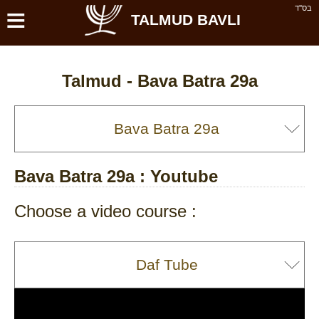
≡
בס''ד
TALMUD BAVLI
Talmud -
Bava Batra 29a
Bava Batra 29a
: Youtube
Choose a video course :