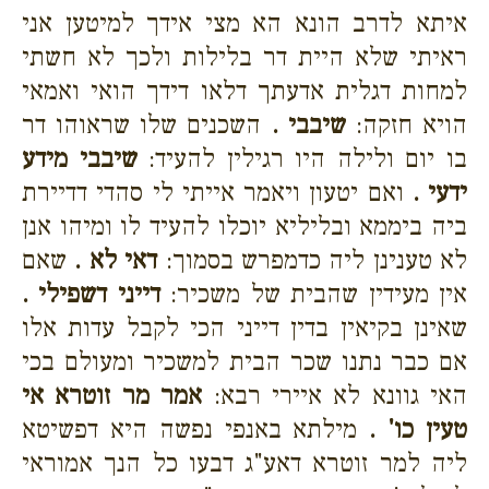
איתא לדרב הונא הא מצי אידך למיטען אני
ראיתי שלא היית דר בלילות ולכך לא חשתי
למחות דגלית אדעתך דלאו דידך הואי ואמאי
הויא חזקה:
שיבבי .
השכנים שלו שראוהו דר
בו יום ולילה היו רגילין להעיד:
שיבבי מידע
ידעי .
ואם יטעון ויאמר אייתי לי סהדי דדיירת
ביה ביממא ובליליא יוכלו להעיד לו ומיהו אנן
לא טענינן ליה כדמפרש בסמוך:
דאי לא .
שאם
אין מעידין שהבית של משכיר:
דייני דשפילי .
שאינן בקיאין בדין דייני הכי לקבל עדות אלו
אם כבר נתנו שכר הבית למשכיר ומעולם בכי
האי גוונא לא איירי רבא:
אמר מר זוטרא אי
טעין כו' .
מילתא באנפי נפשה היא דפשיטא
ליה למר זוטרא דאע"ג דבעו כל הנך אמוראי