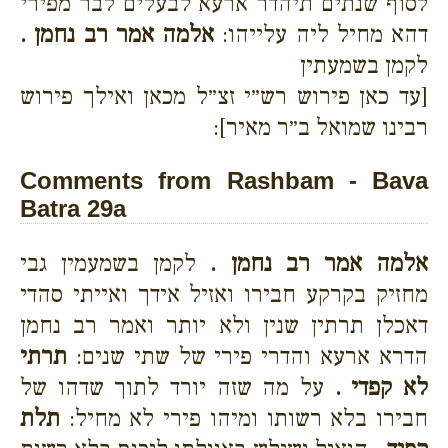
לסוף שנתים תיהדר ארעא לבעלים לבר מפירי
דהא מחיל ליה עלייהו:
אלמה אמר רב נחמן .
לקמן בשמעתין
[עד כאן פירוש רש״י זצ״ל מכאן ואילך פירוש
רבינו שמואל ב״ר מאיר]:
Comments from Rashbam - Bava
Batra 29a
אלמה אמר רב נחמן .
לקמן בשמעמין גבי
מחזיק בקרקע חבירו ואזיל אידך ואייתי סהדי
דאכלן תרתין שנין ולא יותר ואמר רב נחמן
הדרא ארעא והדרי פירי של שתי שנים:
תרתי
לא קפדי .
על מה שזה יורד לתוך שדהו של
חבירו בלא רשותו ומיהו פירי לא מחיל:
תלת