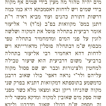
מים יהיה טהור מה מעין בידי שמים אף מקוה
בידי שמים ויש לדחות דאסמכתא היא כמו כמה
דרשות דתורת כהנים ועוד מביא ראיה ר"ת
דתנן במס' מקוואות בפ"ב (מ"ד) ר' אליעזר
אומר רביעית בתחלה פוסל את המקוה ושלשה
לוגין על פני המים ומדמחמיר בתחלה טפי
מבסוף ש"מ דבתחלה פוסלין מדאורייתא ויש
לדחות דהא דאחמיר רבי אליעזר בתחלה
ברביעי' משום דרביעית הוא שיעור טבילה
למחטין ולצינורות וכבר יש שם פסול מקוה
עליהם ולר"י נראה דאפי' כולו שאוב דרבנן
כדמשמע בתוספתא דמקוואות דתניא בפרק שני
מקוה שהניחו ריקן ובא ומצאו מלא כשר מפני
שזה ספק מים שאובין למקוה ומדקא מכשר ליה
זה מספק ש"מ דכולו שאוב מדרבנן וליכא