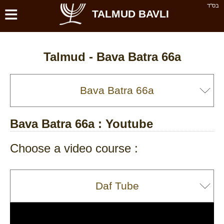
≡
בס''ד
TALMUD BAVLI
Talmud -
Bava Batra 66a
Bava Batra 66a
: Youtube
Choose a video course :