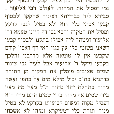
לו להכשיר ואי רבנן אפילו קבעו ולבסוף חקקו
נמי יפסול את המקוה:
לעולם רבי אליעזר .
סבירא ליה כברייתא דצינור שחקקו ולבסוף
קבעו אכתי כלי הוא ולא בטיל לגבי קרקע
ופסיל את המקוה והכא גבי דף היינו טעמא דר'
אליעזר דמטהר ליה אפילו בתקנו ולבסוף קבעו
דשאני פשוטי כלי עץ כגון האי דף דאפי' קודם
שקבעו אין לו טומאה אלא מדרבנן והלכך
בקבעו מיקל ר' אליעזר אבל לעיל גבי צינור
שמים שאובים פוסלין את המקוה מן התורה
כדתניא בת"כ יכול מילא מים על כתפו ועשה
מקוה בתחלה יהא טהור ת"ל מעין מה מעין
בידי שמים אף מקוה בידי שמים התם מודי ר"א
דפסיל מקוה דמשום קביעותו בקרקע לא בטיל
מניה תורת כלי דמעיקרא ומיהו לא אשכחן