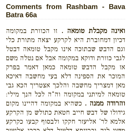
Comments from Rashbam - Bava
Batra 66a
ואינה מקבלת טומאה .
זו הכוורת במקומה
דכיון דמחוברת היא לקרקע יצאה מתורת כלי
וגם הדבש שבתוכה אינו מקבל טומאה דבטל
לגבי כוורת ודוקא במקומה אבל אם נטלה משם
אז מקבל הדבש טומאה כמאן דאמר בפרק
המוכר את הספינה דלא בעי מחשבה דאיכא
מאן דמצריך מחשבה והלכך אצטריך הכא גבי
טומאה למיתני במקומה וה"ה לכל הנך מילי:
והרודה ממנה .
כשהיא במקומה דהיינו מקום
גידולו של דבש חייב חטאת כתולש מן הקרקע
אלמא לר' אליעזר חקקו ולבסוף קבעו כקרקע
משוי ליה וברייתא דלעיל דלא כרבי אליעזר