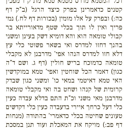
דכל המטמא מדרס מטמא טמא מת ק"ו מפכין
קטנים כדאמרינן בפרק כיצד הרגל (ב"ק דף
כה:) ובפרק על אלו מומין (בכורות דף לח.) נמי
פריך ואין לו תוך בכלי שטף מדאורייתא בר
קבולי טומאה הוא והא דומיא דשק בעינן ומשני
בהנך דחזו למדרס ואי בשאר פשוטי כלי עץ
דלא חזו למדרס הנהו אפי' מדרבנן לא מקבלי
טומאה כדמוכח בריש חולין (דף ג. ושם ד"ה
כגון) דאמר הכל שוחטין ואפי' טמא במוקדשין
האי טמא דאיטמי במאי כו' ומשני כגון שבדק
קרומית של קנהו ושחט בה ואי מקבלי טומאה
מדרבנן מאי משני וכ"ת התם בדלא עבדה כעין
כלי דעל כרחך איירי בדעבדה כעין כלי דקדשים
טעונים שחיטה בכלי כדאמרי' בהתודה (מנחות
דף פב:) מויקח את המאכלת ועוד תנן במסכת