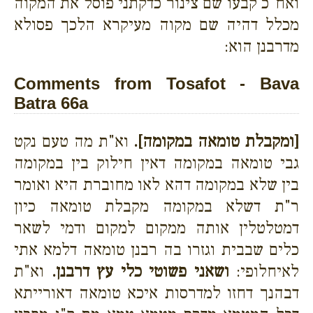
ואח"כ קבעו שם צינור כדקתני פוסל את המקוה
מכלל דהיה שם מקוה מעיקרא הלכך פסולא
מדרבנן הוא:
Comments from Tosafot - Bava
Batra 66a
[ומקבלת טומאה במקומה].
וא"ת מה טעם נקט
גבי טומאה במקומה דאין חילוק בין במקומה
בין שלא במקומה דהא לאו מחוברת היא ואומר
ר"ת דשלא במקומה מקבלת טומאה כיון
דמטלטלין אותה ממקום למקום ודמי לשאר
כלים שבבית וגזרו בה רבנן טומאה דלמא אתי
לאיחלופי:
ושאני פשוטי כלי עץ דרבנן.
וא"ת
דבהנך דחזו למדרסות איכא טומאה דאורייתא