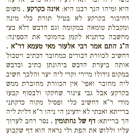
היא ומיהו הנך רבנן היא:
אינה כקרקע .
משום
דחיבור בקרקע לא בטיל תורת כלי מינה
ומקבלת טומאה במקומה וגם הדבש דלא בעי
מחשבה כדתניא לקמן בהמוכר את הספינה:
ה"ג התם אמר רבי אלעזר מאי טעמא דר"א .
דחשיב לכוורת דבורים כמחובר דכתיב ויטבול
אותה ביערת הדבש ביהונתן כתיב ובדבש
במקום גידולו מיירי וקרי ליה יער והלכך חשיב
ליה מחובר ואפי' אין הכוורת מחוברת ממש
בקרקע אבל גבי צינור שחקקו ולבסוף קבעו
מודי ר"א דחשיב כלי ופסיל מקוה כדקתני
ברייתא ואכתי לא ידעינן הי ניהו ר"א דלית ליה
הך ברייתא:
דף של נחתומין .
נסר רחב לערוך
עליו וללוש את הפת ולי נראה הוא דף שקבוע