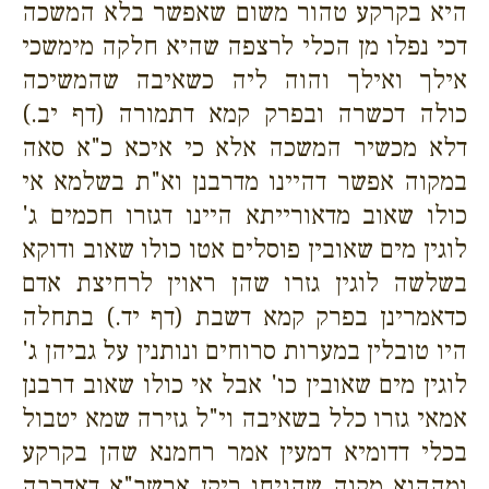
היא בקרקע טהור משום שאפשר בלא המשכה
דכי נפלו מן הכלי לרצפה שהיא חלקה מימשכי
אילך ואילך והוה ליה כשאיבה שהמשיכה
כולה דכשרה ובפרק קמא דתמורה (דף יב.)
דלא מכשיר המשכה אלא כי איכא כ"א סאה
במקוה אפשר דהיינו מדרבנן וא"ת בשלמא אי
כולו שאוב מדאורייתא היינו דגזרו חכמים ג'
לוגין מים שאובין פוסלים אטו כולו שאוב ודוקא
בשלשה לוגין גזרו שהן ראוין לרחיצת אדם
כדאמרינן בפרק קמא דשבת (דף יד.) בתחלה
היו טובלין במערות סרוחים ונותנין על גביהן ג'
לוגין מים שאובין כו' אבל אי כולו שאוב דרבנן
אמאי גזרו כלל בשאיבה וי"ל גזירה שמא יטבול
בכלי דדומיא דמעין אמר רחמנא שהן בקרקע
ומההוא מקוה שהניחו ריקן ארשב"א דאדרבה