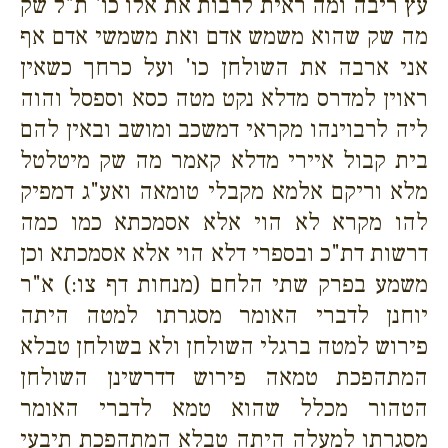
עץ ריבה ומה ראית לרבות את אלו כו' ת"ל שק
מה שק שהוא משמש אדם ואת משמשי אדם אף
אני ארבה את השולחן כו' ועל כרחך כשאין
ראוין למדרס מדלא נקט מטה כסא וספסל והוה
ליה לרבוינהו מקראי דמשכב ומושב ובאין להם
בית קבול איירי מדלא קאמר מה שק מיטלטל
מלא וריקם אלמא מקבלי טומאה ואע"ג דמפיק
להו מקרא לא הוי אלא אסמכתא כמו כמה
דרשות דת"כ ובספרי דלא הוי אלא אסמכתא וכן
משמע בפרק שתי הלחם (מנחות דף צו:) א"ר
יוחנן לדברי האומר מסגרתו למטה היתה
פירוש למטה ברגלי השולחן ולא בשולחן טבלא
המתהפכת טמאה פירוש דדרשינן השולחן
הטהור מכלל שהוא טמא לדברי האומר
מסגרתו למעלה היתה טבלא המתהפכת תיבעי