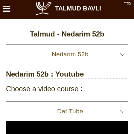
≡
בס''ד
TALMUD BAVLI
Talmud -
Nedarim 52b
Nedarim 52b
: Youtube
Choose a video course :