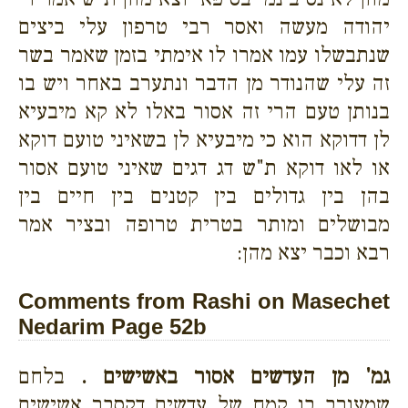
יהודה מעשה ואסר רבי טרפון עלי ביצים
שנתבשלו עמו אמרו לו אימתי בזמן שאמר בשר
זה עלי שהנודר מן הדבר ונתערב באחר ויש בו
בנותן טעם הרי זה אסור באלו לא קא מיבעיא
לן דדוקא הוא כי מיבעיא לן בשאיני טועם דוקא
או לאו דוקא ת"ש דג דגים שאיני טועם אסור
בהן בין גדולים בין קטנים בין חיים בין
מבושלים ומותר בטרית טרופה ובציר אמר
רבא וכבר יצא מהן:
Comments from Rashi on Masechet
Nedarim Page 52b
גמ' מן העדשים אסור באשישים .
בלחם
שמעורב בו קמח של עדשים דקסבר אשישים