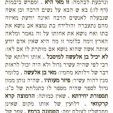
ונרבעת לבהמה:
זו מאי היא .
ומפרש ביבמות
(דף לז:) בא ש הבא על נשים הרבה וכן אשה
שנבעלה לאנשים הרבה ואינה יודעת מאיזה
מהם נתעברה והולידה בת נמצא אב נושא את
בתו ואח נושא את אחותו על זה נאמר ומלאה
הארץ זימה כלומר זו מה היא שאין אדם יודע
אותה אשה שהוא נושא אם מותרת לו אם לאו:
לא יכיל בן אלעשה למיסבל .
אותו זילותא של
רבי לפי שהיה עשיר גדול ולא היה יכול לראות
דבר של זילותא מחמיו:
מאי בן אלעשה .
כלומר
מנין דהוה עשיר:
פיזר מעותיו .
שהיה נותן ממון
גדול לספר שהיה מספר לו כתגלחת של כ"ג:
תספורת יחידתא .
שאין כמותה:
הרמוצה קרא
קרקוזאי .
דלועין של אותו מקום שאינן
מתבשלין לעולם יפה:
הטמונה ברמץ .
עפר של