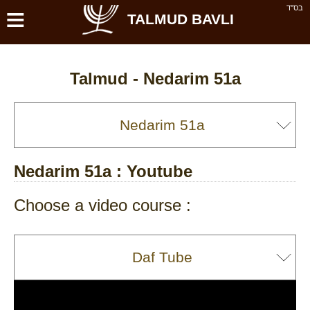
≡
בס''ד
TALMUD BAVLI
Talmud -
Nedarim 51a
Nedarim 51a
: Youtube
Choose a video course :