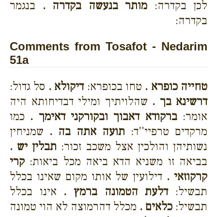
לכן בקדרה:
מותר בנעשה בקדרה .
בנגמר
בקדרה:
Comments from Tosafot - Nedarim
51a
טחייה כופרא .
טחו בכופרא:
דיקולא .
סל גדול:
דרשינא בך .
שהלויתיך ומילי דבדיחותא היה
אומר:
ברקודא דאבוך ובקורקני דאימך .
כמו
מרקדים טרפיי''ד:
תועה אתה בה .
שמניחין
נשותיהן והולכין אצל משכב זכור:
תבלין יש .
בביאה זו משניא הדא ביאה מכל ביאות:
קרי
קרקוזאי .
דילועין של אותו מקום שאינו בכלל
תבשיל:
דלעת הטמונה ברמץ .
אינו בכלל
תבשיל:
כלאים .
מכלל דהרמוצה לא הוי טמונה