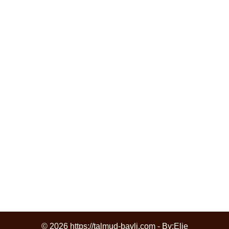
© 2026 https://talmud-bavli.com - By:
Elie