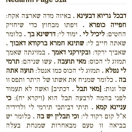
דבכל גריוא דבעינא .
באיזה מדה שארצה אקח:
חפייה כופרא .
זיפתו מבחוץ כדי שיחזיק
החטים:
ליכיל לי .
ימוד לי:
דרשינא בך .
כלומר
שאתה חייב לי:
שתינא חמרא ברקודא דאבוך .
שאביך ירקד:
ובקירקני דאמך .
במזיגתה שאמך
תמזוג לי הכוס:
מאי תועבה .
עשו שניהם:
תרמי
לי נטלא .
תמזוג לי הכוס כמו אנטל:
תועה אתה
בה .
כלומר שמניח את אשתו של היתר ותפס זו
של זנות:
[מאי תבל .
דכתיב] ואשה לא תעמוד
לפני בהמה לרבעה תבל הוא (ויקרא יח):
כי
עניינא קמא .
תיתי דביתכי תירמי לי ולדידיה
א"ל קום רקוד לי:
וכי תבלין יש בה .
כלומר יש
בביאה זו טעם מבאחרות שמנחת בעלה