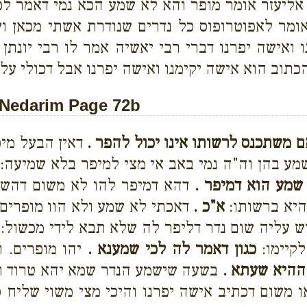
בי אליעזר אומר מופר והא לא שמע הכא נמי דאמר ל
ר לאפוטרופוס כל נדרים שנודרת אשתי מכאן ועד
ו ואישה יפרנו דברי רבי יאשיה אמר לו רבי יונת
כתוב הוא אישה יקימנו ואישה יפרנו אבל דכולי ע
Nedarim Page 72b
ם משתכנס לרשותו אינו יכול להפר .
דאין הבעל מיפ
מע בהן וה"ה נמי באב אי מצי למיפר בלא שמיעה:
שמע הוא דמיפר .
דהא דמיפר להו לא משום דהשת
היא ברשותו:
א"כ .
דאכתי לא שמע ולא הוו מופרים
ש עליה שום נדר דליפר לה שלא תבא לידי מכשול:
לקיימו:
כגון דאמר לה לכי שמענא .
יהו מופרים. 
ההיא שעתא .
בשעה שישמע הנדר שמא יהא טרוד ול
 משום דכתיב אישה יפרנו והיכי מצי משוי שליח 