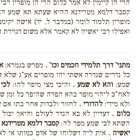
הרי הן קיימין לא אמר כלום הרי הן מופרין ר
קסבר דלמא מטרידנא ההיא שעתא תא שמע האומ
מופרין תלמוד לומר (במדבר ל, יד) אישה יקימנ
ואפילו רבי יאשיה לא קאמר אלא משום דגזירת ה
מתני' דרך תלמידי חכמים וכו' .
מפרש בגמרא:
א
כל נדרים שנדרה אשתי יהו מופרים אע"ג שלא ש
שמע:
והא לא שמע .
והיכי מצי מיפר להו:
לכי 
לאח"כ ליהוי מופר בהא הפרה שהיפר כל זמן ש
ולא מידי:
להדורי .
לחזור ולבדוק אחר בתו אם י
כלום .
דעדיין לא בא הנדר לעולם והיאך יכול 
השתא לכי שמע מפר לה:
קסבר דלמא מטרידנא 
יאשיה .
אית ליה דשלוחו של אדם כמותו אי לאו