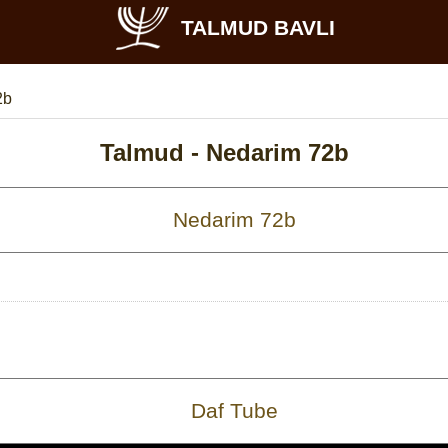
TALMUD BAVLI
2b
Talmud -
Nedarim 72b