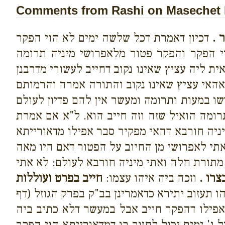
Comments from Rashi on Masechet 
 .
דכיון דאמרת דכל שלשה ימים לא הוי הפקר
וי הפקר והפקר פטור מלאפרושי מיניה תרומה
ת ליה עציץ שאינו נקוב דחייב לעשורי מדרבנן
אהאי עציץ שאינו נקוב והתורה אמרה והרמותם
ו במעות ותרומה ומעשר אין להם פדיון לעולם
ומה הואיל שזה וזה חייב הוא. ל"א אם אמרת
יניה חורבא דהאי מפקיר סבר אפילו מדאורייתא
אתי לאפרושי מן החיוב על הפטור דאם היו מאה
מתורת חלה ואתי מיניה חורבא לעולם: לא אתי
רו .
וזכה ביה איהו עצמו:
חייב בפרט ועוללות
 תעזוב יתירא כדאמרינן בב"ק בפרק הגוזל (דף
אפילו דהפקר חייב אבל במעשר דלא כתיב ביה
 ג' ימים יכול לחזור בו דמדאורייתא הוי הפקר