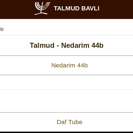
TALMUD BAVLI
4b
Talmud -
Nedarim 44b