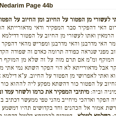
Nedarim Page 44b
 לעשורי מן הפטור על החיוב ומן החיוב על הפטור
רום האי דהפקיר סבר המפקיר ודאי מדאורייתא ה
הרמאין ואתו לעשורי מן החיוב על הפטור דדילמא אי
מר האי מדרבנן והאי מדרבנן ומפריש מהאי דהפקר 
יוב מפני שנראה כפודה תרומה כאדם זה שפודה הקדש
 המוקף ומ"מ אם תרם מזה על זה שלא מן המוקף תר
הפקר אבל מדאורייתא לא הוי הפקר השתא נמי אתי מ
א ואתי לאפרושי מן הפטור על החיוב. ע"א דילמא 
 החיוב על הפטור כור דהשתא מפקע ליה לההוא כור 
יניה וביה:
מיתיבי המפקיר את כרמו ולשחר עמד ובצ
ה הפקר ואדהכי מיחייב מהני טפי ממעשר דכתיב בהו
פרשת אמור אל הכהנים וחד בקדושים תהיו דמשמע 
ב:
בשלמא לעולא .
דמוקים לברייתא דלעיל דקתני כל