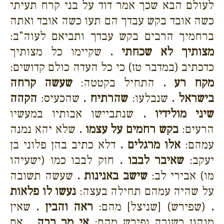
לעולם הבא שכך אמר דוד על בני קרח תעיתי
כשה אובד בקש עבדך הם תעו כשה אובד ואתה
ברחמיך הרבים בקש עבדך ותביאם לעוה"ב:
מצותיך לא שכחתי .
שקיימו כל מצותיך
כדכתיב (במדבר טז) כי כל העדה כולם קדושים:
מקח רע .
התחיל בקטטה:
שעשה קרחה
בישראל .
שנבלעו:
שהרתיח .
שהכעיס:
הקהה
שיני מולידיו .
שנתביישו אבותיו במעשיו
הרעים:
בקש רחמים על עצמו .
שלא יהא נמנה
עמהם:
אלו מרגלים .
דלא כתיב בהן פלוני בן
יעקב:
שאיבר לבבו .
חזק לבבו כמו (ישעיהו
מו) אבירי לב:
שישב באנינות .
שעשה תשובה
על שהיה עמהם תחילה בעצה:
נעשו לו פלאות
.
(שפירש) [שניצל] מהם:
ראה והבין .
שאין
מנהגן כשורה ופירש מהם:
אי מר רבה .
אם