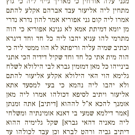
מגני עלה אורחין כי מאריך גייזי ליה כי גוץ
מתחין ליה אליעזר עבד אברהם אקלע להתם
אמרו ליה קום גני אפוריא אמר להון נדרא נדרי
מן יומא דמיתת אמא לא גנינא אפוריא כי הוה
מתרמי להו עניא יהבו ליה כל חד וחד דינרא
וכתיב שמיה עליה וריפתא לא הוו ממטי ליה כי
הוה מית אתי כל חד וחד שקיל דידיה הכי אתני
בינייהו כל מאן דמזמין גברא לבי הילולא לשלח
גלימא הוי האי הילולא אקלע אליעזר להתם
ולא יהבו ליה נהמא כי בעי למסעד אתא
אליעזר ויתיב לסיפא דכולהו אמרו ליה מאן
אזמנך להכא א"ל לההוא [דיתיב] אתה זמנתן
[אמר דילמא שמעי בי דאנא אזמינתיה ומשלחי
ליה מאניה דהאי גברא] שקל גלימיה ההוא
דיתיב גביה ורהט לברא וכן עבד לכולהו עד