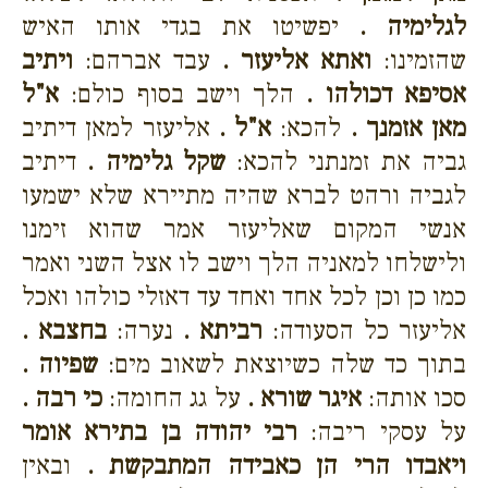
לגלימיה .
יפשיטו את בגדי אותו האיש
שהזמינו:
ואתא אליעזר .
עבד אברהם:
ויתיב
אסיפא דכולהו .
הלך וישב בסוף כולם:
א"ל
מאן אזמנך .
להכא:
א"ל .
אליעזר למאן דיתיב
גביה את זמנתני להכא:
שקל גלימיה .
דיתיב
לגביה ורהט לברא שהיה מתיירא שלא ישמעו
אנשי המקום שאליעזר אמר שהוא זימנו
ולישלחו למאניה הלך וישב לו אצל השני ואמר
כמו כן וכן לכל אחד ואחד עד דאזלי כולהו ואכל
אליעזר כל הסעודה:
רביתא .
נערה:
בחצבא .
בתוך כד שלה כשיוצאת לשאוב מים:
שפיוה .
סכו אותה:
איגר שורא .
על גג החומה:
כי רבה .
על עסקי ריבה:
רבי יהודה בן בתירא אומר
ויאבדו הרי הן כאבידה המתבקשת .
ובאין