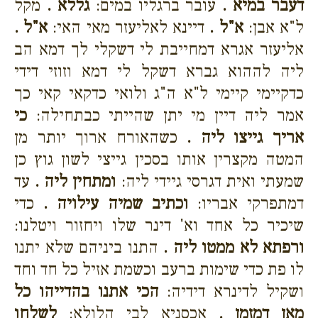
דעבר במיא .
עובר ברגליו במים:
גללא .
מקל
ל"א אבן:
א"ל .
דיינא לאליעזר מאי האי:
א"ל .
אליעזר אגרא דמחייבת לי דשקלי לך דמא הב
ליה לההוא גברא דשקל לי דמא וזוזי דידי
כדקיימי קיימי ל"א ה"ג ולואי כדקאי קאי כך
אמר ליה דיין מי יתן שהייתי כבתחילה:
כי
אריך גייצו ליה .
כשהאורח ארוך יותר מן
המטה מקצרין אותו בסכין גייצי לשון גוץ כן
שמעתי ואית דגרסי גיידי ליה:
ומתחין ליה .
עד
דמתפרקי אבריו:
וכתיב שמיה עילויה .
כדי
שיכיר כל אחד וא' דינר שלו ויחזור ויטלנו:
ורפתא לא ממטו ליה .
התנו ביניהם שלא יתנו
לו פת כדי שימות ברעב וכשמת אזיל כל חד וחד
ושקיל לדינרא דידיה:
הכי אתנו בהדייהו כל
מאן דמזמן .
אכסניא לבי הלולא:
לשלחו