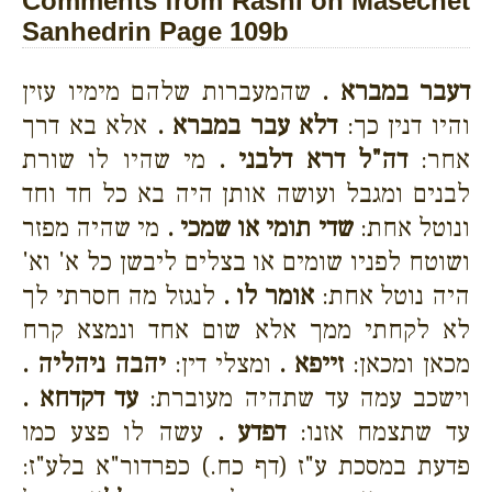
Comments from Rashi on Masechet
Sanhedrin Page 109b
דעבר במברא .
שהמעברות שלהם מימיו עזין
והיו דנין כך:
דלא עבר במברא .
אלא בא דרך
אחר:
דה"ל דרא דלבני .
מי שהיו לו שורת
לבנים ומגבל ועושה אותן היה בא כל חד וחד
ונוטל אחת:
שדי תומי או שמכי .
מי שהיה מפזר
ושוטח לפניו שומים או בצלים ליבשן כל א' וא'
היה נוטל אחת:
אומר לו .
לנגזל מה חסרתי לך
לא לקחתי ממך אלא שום אחד ונמצא קרח
מכאן ומכאן:
זייפא .
ומצלי דין:
יהבה ניהליה .
וישכב עמה עד שתהיה מעוברת:
עד דקדחא .
עד שתצמח אזנו:
דפדע .
עשה לו פצע כמו
פדעת במסכת ע"ז (דף כח.) כפרדור"א בלע"ז: