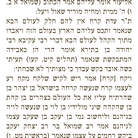
אליעזר אומר עליהם אמר הכתוב (שמואל א ב,
ו) ה' ממית ומחיה מוריד שאול ויעל:
ת"ר עדת קרח אין להם חלק לעולם הבא
שנאמר ותכס עליהם הארץ בעולם הזה ויאבדו
מתוך הקהל לעולם הבא דברי רבי עקיבא רבי
יהודה בן בתירא אומר הרי הן כאבידה
המתבקשת שנאמר (תהלים קיט, קעו) תעיתי
כשה אובד בקש עבדך כי מצותיך לא שכחתי:
ויקח [קרח] אמר ריש לקיש שלקח מקח רע
לעצמו קרח שנעשה קרחה בישראל בן יצהר בן
שהרתיח עליו את כל העולם כצהרים בן קהת
בן שהקהה שיני מולידיו בן לוי בן שנעשה לויה
בגיהנם וליחשוב נמי בן יעקב בן שעקב עצמו
לגיהנם אמר רב שמואל בר רב יצחק יעקב
ביקש רחמים על עצמו שנאמר (בראשית מט, ו)