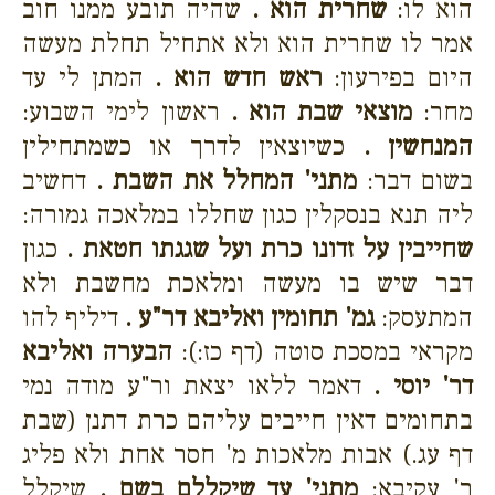
הוא לו:
שחרית הוא .
שהיה תובע ממנו חוב
אמר לו שחרית הוא ולא אתחיל תחלת מעשה
היום בפירעון:
ראש חדש הוא .
המתן לי עד
מחר:
מוצאי שבת הוא .
ראשון לימי השבוע:
המנחשין .
כשיוצאין לדרך או כשמתחילין
בשום דבר:
מתני' המחלל את השבת .
דחשיב
ליה תנא בנסקלין כגון שחללו במלאכה גמורה:
שחייבין על זדונו כרת ועל שגגתו חטאת .
כגון
דבר שיש בו מעשה ומלאכת מחשבת ולא
המתעסק:
גמ' תחומין ואליבא דר"ע .
דיליף להו
מקראי במסכת סוטה (דף כז:):
הבערה ואליבא
דר' יוסי .
דאמר ללאו יצאת ור"ע מודה נמי
בתחומים דאין חייבים עליהם כרת דתנן (שבת
דף עג.) אבות מלאכות מ' חסר אחת ולא פליג
ר' עקיבא:
מתני' עד שיקללם בשם .
שיקלל