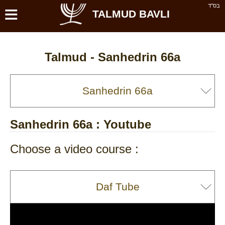
≡
בס''ד
TALMUD BAVLI
Talmud -
Sanhedrin 66a
Sanhedrin 66a
: Youtube
Choose a video course :