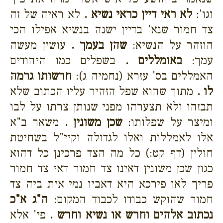
וגו':
לא ראי דיין כראי נשיא .
לא ראיה של זה
צד חמור שנא' בדיין ישנה בנשיא אפילו הכי
הוזהר על הנשיא:
שהן בעמך .
עושין מעשה
עמך:
באומללים .
בשפלים כמו היהודים
האמללים בס' עזרא (נחמיה ג):
חרשותו גרמה
לו .
מתוך שהוא שפל הזהיר עליו הכתוב שלא
תבזהו ולא תצערהו מפני שנותן צרתו על לבו
ומיצר על שפלותו:
שכן משונין .
משאר ב"א
אלו לאמללות ואלו לגדולה וקיי"ל בשחיטת
חולין (דף קט:) כל מה הצד פרכינן כל דהוא
כגון שכן משונין דאינו צד חמור דאי צד חמור
פריך לאו פירכא היא דאביו נמי אית ביה צד
חמור שהוקש כבודו לכבוד המקום:
ה"ג א"כ
נכתוב אלהים וחרש או נשיא וחרש .
פי' אלא