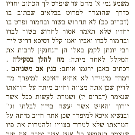
משמע נמי א' מהם עד שיפרט לך הכתוב יחדיו
כדרך שהוצרך לפרוט בכלאים שכתוב בו
(דברים כב) לא תחרוש בשור ובחמור ופרט בו
יחדיו שלא תאמר אסור לחרוש בשור לבדו
ובחמור לבדו ואביו ואמו קלל דסיפא דריש ליה
רבי יונתן לקמן באלו הן הנחנקין לרבות את
המקלל לאחר מיתה:
מה להלן בסקילה .
דכתיב באבן ירגמו אותם:
בנין אב משניהם .
דמחד מינייהו לא אתיא דאיכא למיפרך מה
לדיין שכן אתה מצווה וחייב מיתה על הוראתו
שנאמר (דברים יז) ושמרת לעשות ככל אשר
יורוך והאיש אשר יעשה בזדון לבלתי וגו'
ובנשיא איכא למיפרך שכן אתה חייב מיתה על
המראתו שלא למרוד בצוויו ולהמרות את פיו
שנאמר ביהושע כל איש אשר ימרה את פיך