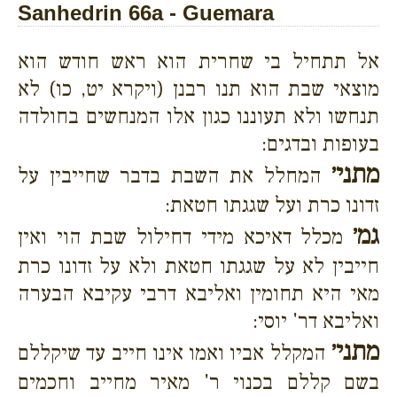
Sanhedrin 66a - Guemara
אל תתחיל בי שחרית הוא ראש חודש הוא
מוצאי שבת הוא תנו רבנן (ויקרא יט, כו) לא
תנחשו ולא תעוננו כגון אלו המנחשים בחולדה
בעופות ובדגים:
מתני׳
המחלל את השבת בדבר שחייבין על
זדונו כרת ועל שגגתו חטאת:
גמ׳
מכלל דאיכא מידי דחילול שבת הוי ואין
חייבין לא על שגגתו חטאת ולא על זדונו כרת
מאי היא תחומין ואליבא דרבי עקיבא הבערה
ואליבא דר' יוסי:
מתני׳
המקלל אביו ואמו אינו חייב עד שיקללם
בשם קללם בכנוי ר' מאיר מחייב וחכמים