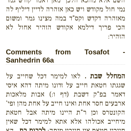
השם אלא מהכא הלכך מאן דאמר קודש גמר
נמי חול מקודש ויש כאן אזהרה לדיין דיליף לה
מאזהרה דקדש וקס"ד במה מצינו גמר ומשום
הכי פריך דילמא אקודש הזהיר אחול לא
הזהיר:
Comments from Tosafot -
Sanhedrin 66a
המחלל שבת .
לאו למימר דכל שחייב על
שגגתו חטאת חייב על זדונו מיתה דהא איסי
דאמר בפ"ק דשבת (דף ו:) אבות מלאכות
ארבעים חסר אחת ואינו חייב על אחת מהן ופי'
הקונטרס וכן ר"ת היינו מיתה אבל חטאת
מיחייב אכולהו אלא אתא למימר דכל שאין
חייבין חטאת אין חייבין מיתה:
לרבות בת .
הא