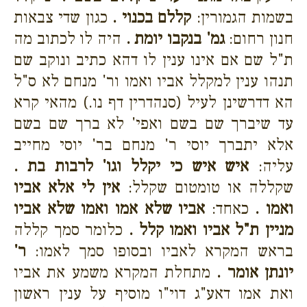
בשמות הגמורין:
קללם בכנוי .
כגון שדי צבאות
חנון רחום:
גמ' בנקבו יומת .
היה לו לכתוב מה
ת"ל שם אם אינו ענין לו דהא כתיב ונוקב שם
תנהו ענין למקלל אביו ואמו ור' מנחם לא ס"ל
הא דדרשינן לעיל (סנהדרין דף נו.) מהאי קרא
עד שיברך שם בשם ואפי' לא ברך שם בשם
אלא יתברך יוסי ר' מנחם בר' יוסי מחייב
עליה:
איש איש כי יקלל וגו' לרבות בת .
שקללה או טומטום שקלל:
אין לי אלא אביו
ואמו .
כאחד:
אביו שלא אמו ואמו שלא אביו
מניין ת"ל אביו ואמו קלל .
כלומר סמך קללה
בראש המקרא לאביו ובסופו סמך לאמו:
ר'
יונתן אומר .
מתחלת המקרא משמע את אביו
ואת אמו דאע"ג דוי"ו מוסיף על ענין ראשון