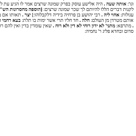
וגו':
אותה שעה .
היה אלישע עוסק בפרק שמונה שרצים אמר לו הגיע עת לי
לקנות דברים הללו להיותם לך שכר שמונה שרצים:
[הוספה מחסרונות הש"ס:
עגולות:
אחוי ליה .
רבי יהושע בן פרחיה בידיה דלקבלוהו:]
יצר .
תאותו אם מר
אותם מטרדן מן העולם:
חלה .
חד חליו תרי אשר ימות בו תלת:
בעא רחמי ד
.
מתרפא:
מתני' לא ידון רוחי לא דין ולא רוח .
שאין עומדין בדין ואין להם 
סדום ובחדא פליג ר' נחמיה: