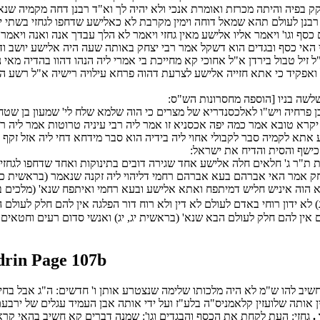
פיה והיתה מכרזת ואומרת אנכי ולא יהיה לך וא"ד רבנן דחה מקמיה שנאמר
 רבנן לעולם תהא שמאל דוחה וימין מקרבת לא כאלישע שדחפו לגחזי בשתי יד
כרים כסף וגו' ויאמר אליו אלישע מאין גחזי ויאמר לא הלך עבדך אנה ואנה 
ולי האי כסף ובגדים הוא דשקל אמר רבי יצחק באותה שעה היה אלישע יושב
 טבול בירדן א"ל אחוכי קא מחייכת בי אמרי ליה הנהו דהוו בהדיה מאי נפק
 ואפקיד כי אתא חזייה אלישע לצרעת דהוה פרחא עילויה רישיה א"ל רשע ה
ושלשה בניו [הוספה מחסרונות הש"ס:
בן פרחיה ויש"ו לאלכסנדריא של מצרים כי הוה שלמא שלח לי' שמעון בן שטח 
 יקרא טובא אמר כמה יפה אכסניא זו אמר ליה רבי עיניה טרוטות אמר לי
 אתא לקמיה סבר לקבולי אחוי ליה בידיה הוא סבר מידחא דחי ליה אזל זקף
כישף והסית והדיח את ישראל:
 ת"ר ג' חלאים חלה אלישע אחד שגירה דובים בתינוקות ואחד שדחפו לגחזי ב
צחק אמר האי אברהם בעא אברהם רחמי דליהוי ליה זקנה שנאמר (בראשית כד
הוה איניש חליש דמיתפח ואתא אלישע ובעא רחמי ואיתפח שנא' (מלכים ב יג
ג) לא ידון רוחי באדם לעולם לא דין ולא רוח דור הפלגה אין להם חלק לעול
אין להם חלק לעולם הבא שנא' (בראשית יג, יג) ואנשי סדום רעים וחטאים 
rin Page 107b
ב להו ש"מ לא היה מלכותו שלימה שנצטרע אותן ו' חדשים: ה"ג אבל בחיי ב
אותה שלועזין קלאמניס"ה בלע"ז ועל ידי אותה אבן העמיד עגלים של ירבעם
.
גחזי: העת לקחת את הכסף והבגדים וגו': שמנה דברים קא חשיב בהאי קר