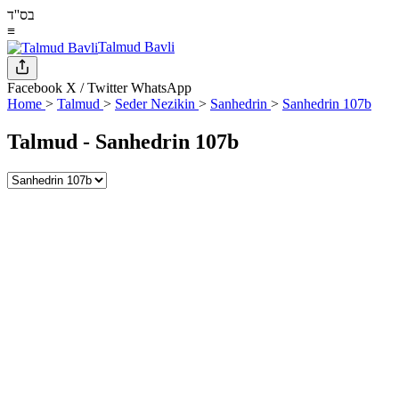
בס''ד
≡
Talmud Bavli
Facebook
X / Twitter
WhatsApp
Home
>
Talmud
>
Seder Nezikin
>
Sanhedrin
>
Sanhedrin 107b
Talmud -
Sanhedrin 107b