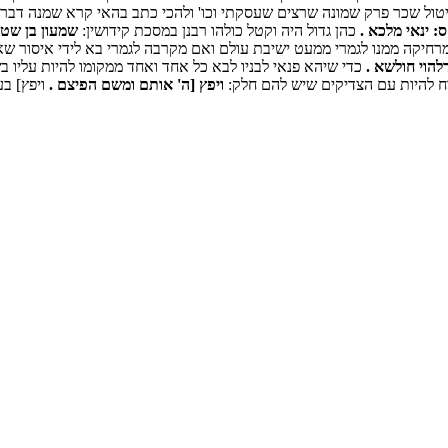
טול שכר פרק שמונה שרצים שעסקתי וכו' ולהכי כתב בהאי קרא שמנה דברים
 ינאי מלכא .
כהן גדול היה וקטל כולהו רבנן במסכת קידושין:
שמעון בן שטח
חיקה ממנו לגמרי ממעט ישיבת עולם ואם מקרבה לגמרי בא לידי איסור שאינ
להוי חולשא .
כדי שיהא פנאי לבניו לבא כל אחד ואחד ממקומו להיות עליו ב
רוח להיות עם הצדיקים שיש להם חלק:
ויפץ [ה' אותם ומשם הפיצם .
ויפץ] ב