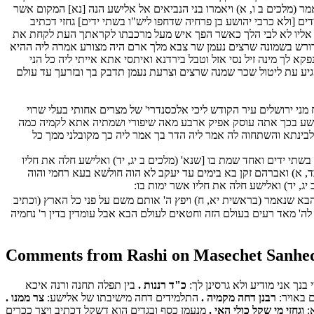
 (מלכים ב ו, א) ויאמרו בני הנביאים אל אלישע הנה [נא] המקום אשר
ים [ולא כרבי יהושע בן פרחיה שדחפו ליש"ו בשתי ידים] גחזי דכתיב
ויאמר אליו לא לבי הלך כאשר הפך איש מעל מרכבתו לקראתך העת לקחת את
 ודורש בשמונה שרצים נעמן שר צבא מלך ארם היה מצורע אמרה ליה ההיא
א לך מינה זיל נסי אזל וטבל בירדנא ואיתסי אתא אייתי ליה כל הני
גיע עת ליטול שכר שמנה שרצים וצרעת נעמן תדבק בך ובזרעך עד עולם
מני ירושלים עיר הקודש ליכי אלכסנדרי' של מצרים אחותי בעלי שרוי
ה רשע בכך אתה עוסק אפיק ארבע מאה שיפורי ושמתיה אתא לקמיה כמה
 לבינתא והשתחוה לה אמר ליה הדר בך אמר ליה כך מקובלני ממך כל
שתי ידים ואחד שמת בו [שנא' (מלכים ב יג, יד) ואלישע חלה את חליו
, א) ואברהם זקן בא בימים עד יעקב לא הוה חולשא בעא רחמי והוה
, יד) ואלישע חלה את חליו אשר ימות בו:
ם הבא שנאמר (בראשית יא, ח) ויפץ ה' אותם משם על פני כל הארץ (וכתיב
לה' מאד רעים בעולם הזה וחטאים לעולם הבא אבל עומדין בדין ר' נחמיה
Comments from Rashi on Masechet Sanhed
נך אני מודיע ולא גרסינן לך:
כ"ד רננות .
בין תפלה תחנה ורנה איכא
 באויר:
רבנן דחה מקמיה .
התלמידים דחה מישיבתו של אלישע:
צר ממנו .
א:
וגחזי מי שקל כולי האי .
מנעמן כסף ובגדים הוא דשקל דכתיב ויצר ככרים