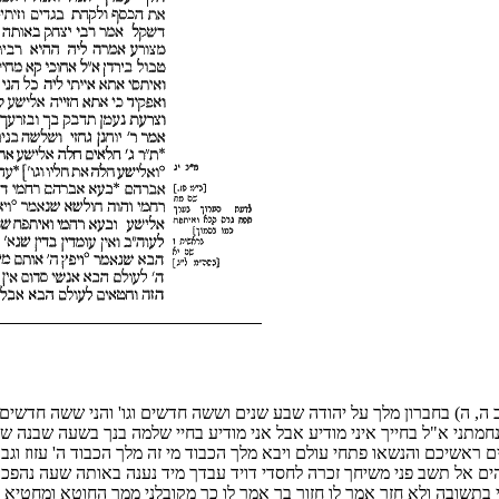
ה, ה) בחברון מלך על יהודה שבע שנים וששה חדשים וגו' והני ששה חדשים 
ני ונחמתני א"ל בחייך איני מודיע אבל אני מודיע בחיי שלמה בנך בשעה שב
 ראשיכם והנשאו פתחי עולם ויבא מלך הכבוד מי זה מלך הכבוד ה' עזוז וג
אלהים אל תשב פני משיחך זכרה לחסדי דויד עבדך מיד נענה באותה שעה נהפכו
זי בתשובה ולא חזר אמר לו חזור בך אמר לו כך מקובלני ממך החוטא ומחטיא