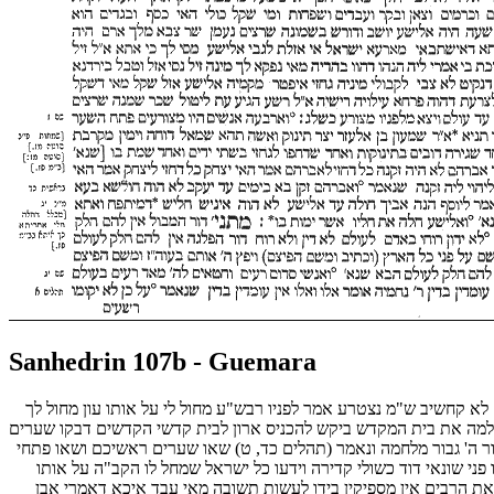
Sanhedrin 107b - Guemara
לא קחשיב ש"מ נצטרע אמר לפניו רבש"ע מחול לי על אותו עון מחול לך
נה שלמה את בית המקדש ביקש להכניס ארון לבית קדשי הקדשים דבקו שערים
בור ה' גבור מלחמה ונאמר (תהלים כד, ט) שאו שערים ראשיכם ושאו פתחי
 פני שונאי דוד כשולי קדירה וידעו כל ישראל שמחל לו הקב"ה על אותו
 את הרבים אין מספיקין בידו לעשות תשובה מאי עבד איכא דאמרי אבן