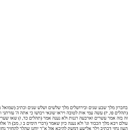
בחברון מלך שבע שנים ובירושלים מלך שלשים ושלש שנים וכתיב (שמואל ב 
(תהלים פו, יז) עשה עמי אות לטובה ויראו שונאי ויבושו כי אתה ה' עזרת
זה בזה אמר עשרים וארבעה רננות ולא נענה אמר (תהלים כד, ז) שאו שערים
עולם ויבא מלך הכבוד וגו' ולא נענה כיון שאמר (דברי הימים ב ו, מב) ה' 
העון גחזי דכתיב וילך אלישע דמשק להיכא אזל א"ר יוחנן שהלך להחזיר גח