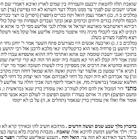
שואבת תלה לחטאת ירבעם והעמידה בין שמים לארץ ואיכא דאמרי שם חקק ב
אנחנו יושבים שם לפניך צר ממנו מכלל דעד השתא לא הוו (פיישי) [צר] תנו
(מלכים ב ה, כג) ויאמר נעמן הואל וקח ככרים (ויפצר) [ויפרץ] בו ויצר כ
הכסף ולקחת בגדים וזיתים וכרמים וצאן ובקר ועבדים ושפחות ומי שקל כ
רביתא דאישתבאי מארעא ישראל אי אזלת לגבי אלישע מסי לך כי אתא א"ל זיל
דנקיט לא צבי לקבולי מיניה גחזי איפטר מקמיה אלישע אזל שקל מאי דשקל
ויצא מלפניו מצורע כשלג:
(מלכים ב ז, ג) וארבעה אנשים היו מצורעים פתח השער אמר ר' יוחנן גחזי 
רבי יהושע בן פרחיה מאי הוא כדקטלינהו ינאי מלכא לרבנן אזל רבי יהושע 
בתוכך ואנכי יושבת שוממה קם אתא ואתרמי ליה ההוא אושפיזא עבדו ליה
זמנין אמר ליה קבלן לא הוי קא משגח ביה יומא חד הוה קא קרי קריאת שמע
החוטא ומחטיא את הרבים אין מספיקין בידו לעשות תשובה ואמר מר יש"ו 
] תניא א"ר שמעון בן אלעזר יצר תינוק ואשה תהא שמאל דוחה וימין מקרבת
וגו'] עד אברהם לא היה זקנה כל דחזי לאברהם אמר האי יצחק כל דחזי לי
חולשא שנאמר (בראשית מח, א) ויאמר ליוסף הנה אביך חולה עד אלישע לא 
מתני׳
דור המבול אין להם חלק לעוה"ב ואין עומדין בדין שנא' (בראשית ו, 
ומשם הפיצם) ויפץ ה' אותם בעוה"ז ומשם הפיצם ה' לעולם הבא אנשי סדום 
אומר אלו ואלו אין עומדין בדין שנאמר (תהלים א, ה) על כן לא יקומו
בחברון מלך שבע שנים וששה חדשים .
מדהכא חשיב להו ובאידך קרא לא חשי
כ"ד: וילך אלישע דמשק להיכא אזל:
שואבת .
מגבהת מתכת בלא נגיעה כעין 
מכלל דעד האידנא לא הוה צר:
הואל וקח .
השבע שאלישע שלחך:
ויפצר בו 