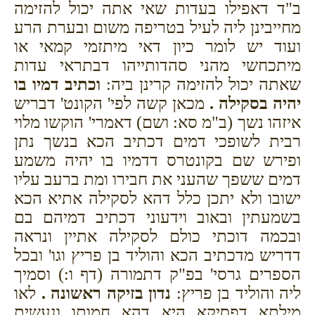
ב"ד דאפילו בעדות שאי אתה יכול להזימה
מחייבינן ליה לעיל בטריפה משום ובערת הרע
ועוד יש לומר כיון דאי מיתזמי קמאי או
מיתכחשי מהני סהדותייהו דבתראי עדות
שאתה יכול להזימה קרינן ביה:
וכתיב דמיו בו
יהיה בסקילה .
מכאן קשה לפי' הקונט' דבריש
איזהו נשך (ב"מ סא: ושם) דאמרי' הוקשו מלוי
רבית לשופכי דמים דכתיב הכא בנשך נתן
ופירש שם בקונטרס דדמיו בו יהיה משמע
דמים ששפך שהעני את חבירו ומת ברעב עליו
ישובו ולא יתכן כלל דהא לסקילה אתיא הכא
בשמעתין ובאוב וידעוני דכתיב דמיהם בם
ובכמה דוכתי כולם לסקילה אתיין ונראה
דדריש מדכתיב הכא והוליד בן פריץ וגו' ובכל
הספרים גרסי' בפ"ק דתמורה (דף ו:) וסמיך
ליה והוליד בן פריץ:
נדון בזיקה ראשונה .
לאו
מילתא דפסיקא היא דהא חמותו ונעשית