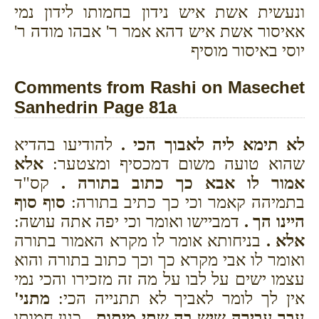
ונעשית אשת איש נידון בחמותו לידון נמי
אאיסור אשת איש דהא אמר ר' אבהו מודה ר'
יוסי באיסור מוסיף
Comments from Rashi on Masechet
Sanhedrin Page 81a
לא תימא ליה לאבוך הכי .
להודיעו בהדיא
שהוא טועה משום דמכסיף ומצטער:
אלא
אמור לו אבא כך כתוב בתורה .
קס"ד
בתמיהה קאמר וכי כך כתיב בתורה:
סוף סוף
היינו הך .
דמביישו ואומר וכי יפה אתה עושה:
אלא .
בניחותא אומר לו מקרא האמור בתורה
ואומר לו אבי מקרא כך וכך כתוב בתורה והוא
עצמו ישים על לבו על מה זה מזכירו והכי נמי
אין לך לומר לאביך לא תתנייה הכי:
מתני'
עבר עבירה שיש בה שתי מיתות .
כגון חמותו