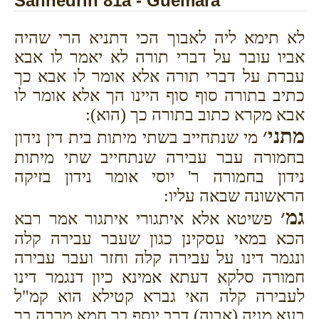
Sanhedrin 81a - Guemara
לא תימא ליה לאבוך הכי דתניא הרי שהיה
אביו עובר על דברי תורה לא יאמר לו אבא
עברת על דברי תורה אלא אומר לו אבא כך
כתיב בתורה סוף סוף היינו הך אלא אומר לו
אבא מקרא כתוב בתורה כך (הוא):
מתני׳
מי שנתחייב בשתי מיתות בית דין נידון
בחמורה עבר עבירה שנתחייב שתי מיתות
נידון בחמורה ר' יוסי אומר נידון בזיקה
הראשונה שבאה עליו:
גמ׳
פשיטא אלא איתגורי איתגור אמר רבא
הכא במאי עסקינן כגון שעבר עבירה קלה
ונגמר דינו על עבירה קלה וחזר ועבר עבירה
חמורה סלקא דעתא אמינא כיון דנגמר דינו
לעבירה קלה האי גברא קטילא הוא קמ"ל
בעא מניה (אבוה) דרב יוסף בר חמא מרבה בר