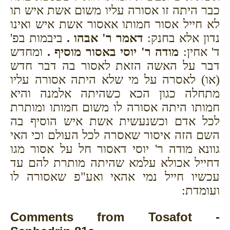
כבר היתה זו אסורה עליו משום אשת איש תו
לא חייל אסור חמותו אאסור אשת איש ואינו
נדון אלא בחנק:
דאמר ר' אבהו .
ביבמות בפ'
ד' אחין:
מודה ר' יוסי באסור מוסיף .
ומחדש
דבר על האשה הזאת לאסור בה דבר חדש
(או) לאסרה על מי שלא היתה אסורה עליו
מתחלה כגון הכא כשהיתה אלמנה והיא
חמותו היתה אסורה לו משום חמותו ומותרת
לכל אדם וכשנעשית אשת איש הוסיף בה
השם הזה איסור שאסרה לכל העולם וכי האי
גוונא מודה ר' יוסי דאסור חל על אסור מגו
דחייל אכולא עלמא שהיתה מותרת להם עד
עכשיו חייל נמי אהאי ואע"פ שאסורה לו
ועומדת:
Comments from Tosafot -