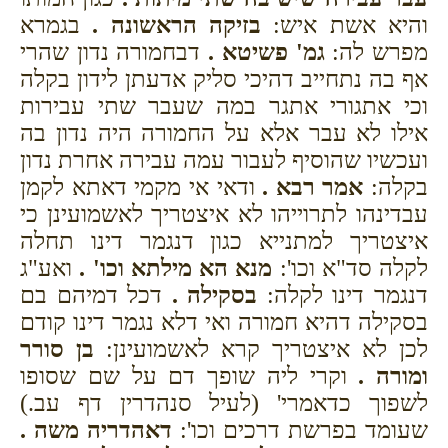
והיא אשת איש:
בזיקה הראשונה .
בגמרא
מפרש לה:
גמ' פשיטא .
דבחמורה נדון שהרי
אף בה נתחייב דהיכי סליק אדעתן לידון בקלה
וכי אתגורי אתגר במה שעבר שתי עבירות
אילו לא עבר אלא על החמורה היה נדון בה
ועכשיו שהוסיף לעבור עמה עבירה אחרת נדון
בקלה:
אמר רבא .
ודאי אי מקמי דאתא לקמן
עבדינהו לתרוייהו לא איצטריך לאשמועינן כי
איצטריך למתנייא כגון דנגמר דינו תחלה
לקלה סד"א וכו':
מנא הא מילתא וכו' .
ואע"ג
דנגמר דינו לקלה:
בסקילה .
דכל דמיהם בם
בסקילה דהיא חמורה ואי דלא נגמר דינו קודם
לכן לא איצטריך קרא לאשמועינן:
בן סורר
ומורה .
וקרי ליה שופך דם על שם שסופו
לשפוך כדאמרי' (לעיל סנהדרין דף עב.)
שעומד בפרשת דרכים וכו':
דאהדריה משה .