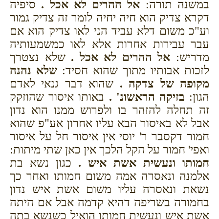
במשנה תורה:
אל ההרים לא אכל .
סיפיה
דקרא צדיק הוא חיה יחיה לומר זה צדיק גמור
וע"כ משום דלא עביד הני לאו צדיק הוא אם
עבר עבירות אחרות אלא לאו כמשמעותיה
מדריש:
אל ההרים לא אכל .
שלא נצטרך
לזכות אבותיו מתוך שהוא חסיד:
שלא נהנה
מקופה של צדקה .
שהוא דבר גנאי לאדם
הגון:
בזיקה הראשונ' .
באותו איסור שהוזקק
זה תחלה להזהר בו ולפרוש ממנו הוא נדון
אבל לא באיסור הבא עליו אחרון אע"פ שהוא
חמור דקסבר ר' יוסי אין איסור חל על איסור
ואפי' חמור על הקל הלכך אין כאן שתי מיתות:
חמותו ונעשית אשת איש .
כגון נשא בת
אלמנה ונאסרה אמה משום חמותו ואחר כך
נשאת ונאסרה עליו משום אשת איש נדון
בחמורה בשריפה דהיא קדמה אבל אם היתה
אשת איש ונעשית חמותו הואיל כשנשא בתה