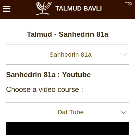
≡
בס''ד
TALMUD BAVLI
Talmud -
Sanhedrin 81a
Sanhedrin 81a
: Youtube
Choose a video course :