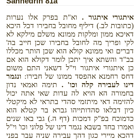
Sanhedrin 81a
איתגורי איתגור .
וא"ת בפרק אלו נערות
(כתובות לב.) דיליף מחובל בחבירו דכל היכא
דאיכא ממון ומלקות ממונא משלם מילקא לא
לקי ופריך מה לחובל בחבירו שכן חייב בה'
דברים ואי ממונא קולא הוא שכן הותר מכללו
בב"ד והשתא איך יתכן לומר דקולא הוא אם
כן איתגורי איתגור וי"ל דשאני התם משום
דחס רחמנא אהפסד ממונו של חבירו:
ונגמר
דינו לעבירה קלה וכו' .
תימה ואמאי נדון
בחמורה הא הויא לה עדות שאי אתה יכול
להזימה דאי מיתזמי סהדי בתראי לא מיקטלי
כיון דבלאו סהדותייהו גברא בר קטלא הוא
כדמוכח בפ"ק דמכות (דף ה.) גבי באו שנים
ואמרו בחד בשבא נגמר דינו של פלוני וכו' וי"ל
דהכא מיירי כגון דהך עבירה שניה עבר בפני