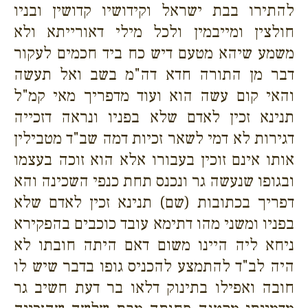
להתירו בבת ישראל וקידושיו קדושין ובניו
חולצין ומייבמין ולכל מילי דאורייתא ולא
משמע שיהא מטעם דיש כח ביד חכמים לעקור
דבר מן התורה חדא דה"מ בשב ואל תעשה
והאי קום עשה הוא ועוד מדפריך מאי קמ"ל
תנינא זכין לאדם שלא בפניו ונראה דזכייה
דגירות לא דמי לשאר זכיות דמה שב"ד מטבילין
אותו אינם זוכין בעבורו אלא הוא זוכה בעצמו
ובגופו שנעשה גר ונכנס תחת כנפי השכינה והא
דפריך בכתובות (שם) תנינא זכין לאדם שלא
בפניו ומשני מהו דתימא עובד כוכבים בהפקירא
ניחא ליה היינו משום דאם היתה חובתו לא
היה לב"ד להתמצע להכניס גופו בדבר שיש לו
חובה ואפילו בתינוק דלאו בר דעת חשיב גר