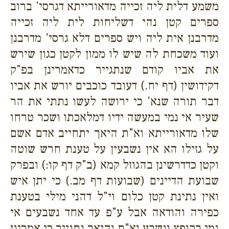
משמע דלית ליה זכייה מדאורייתא דגרסי' ברוב
ספרים קטן נהי דשליחות לית ליה זכייה
מדרבנן אית ליה ויש ספרים דלא גרסי' מדרבנן
ועוד משכחת לה שיש לו ממון לקטן כגון שירש
את אביו קודם שנתגייר כדאמרינן בפ"ק
דקידושין (דף יח.) דעובד כוכבים יורש את אביו
דבר תורה שנא' כי ירושה לעשו נתתי את הר
שעיר אי נמי במעשה ידיו דמלאכתו ושכר טרחו
שלו מדאורייתא וא"ת היאך יתחייב אדם אשם
על גזילו הא אין נשבעין על טענת חרש שוטה
וקטן כדדרשינן בהגוזל קמא (ב"ק דף קו:) ובפרק
שבועת הדיינים (שבועות דף מב.) כי יתן איש
ואין נתינת קטן כלום וי"ל דהני מילי בטענת
כפירה והודאה אבל ע"פ עד אחד נשבעים אי
נמי בקופץ ונשבע וא"ת והיאך נתגייר כי אמרינן