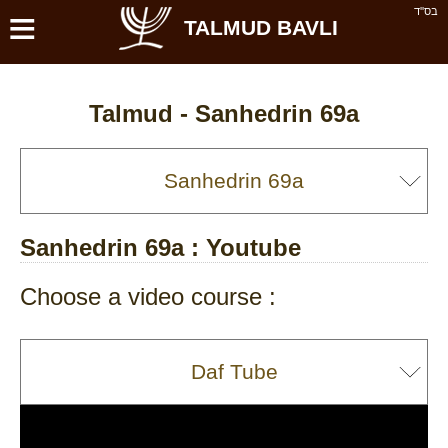
≡
בס''ד
TALMUD BAVLI
Talmud -
Sanhedrin 69a
Sanhedrin 69a
: Youtube
Choose a video course :