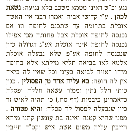
נגע וכ"ש דאינו מטמא משכב בלא נגיעה:
נשאת
לכהן .
ע"י קדושי אביה ואמרו רבנן אין האשה
אוכלת בתרומה עד שתכנס לחופה וזו אם
נכנסה לחופה אוכלת אבל פחותה מכן אפילו
נכנסה לחופה אינה אוכלת אע"ג דגדולה כיון
שנכנסה לחופה אע"פ שלא נבעלה אוכלת
אלמא לאו בביאה תליא מילתא אלא בחופה
מיהו ראויה לביאה בעינן וכל שאין לה ביאה
אין לה חופה:
בא עליה אחד מן הפסולין .
כגון
כותי חלל נתין וממזר עשאה חללה ופסלה
כדאמרינן ביבמות (דף סח.) כי תהיה לאיש זר
כיון שנבעלה לפסול לה פסלה:
והיא פטורה .
מפני שהיא קטנה ואינה בת עונשין קתני מיהא
חייבין עליה משום אשת איש וקס"ד חייבין