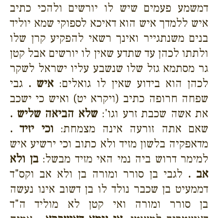
דמשמע פעמים שיש לו יורשים ולהכי כתיב
איש ללמדך איש הוא דאיכא לספוקי שמא יוליד
בנים משנתגייר ואינך רשאי להפקיע קרן שלו
ולתתו לכהן עד שתדע שאין לו יורשים אבל קטן
גר מסתמא גזל שלו שנשבע עליו ישראל לשקר
לכהן הוא בידוע שאין לו גואלים:
איש .
גבי
שפחה חרופה כתיב (ויקרא יט) ואיש כי ישכב
את אשה שכבת זרע וגו':
שלא הביאה שליש .
שאם אתה זורעה אינה מצמחת:
וכי יזיד .
מדאפקיה בלשון מזיד ולא כתוב וכי ירשיע איש
למימר דרוש ביה נמי האי מזיד מבשל:
בן ולא
אב .
לגבי בן סורר ומורה בן ולא אב וקס"ד
דממעיט בן שכבר נולד לו בן דשוב אינו נעשה
בן סורר ומורה ואי קטן לא מוליד ה"ד