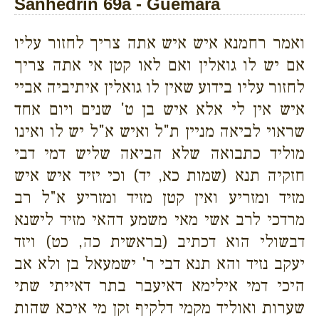
Sanhedrin 69a - Guemara
ואמר רחמנא איש איש אתה צריך לחזור עליו
אם יש לו גואלין ואם לאו קטן אי אתה צריך
לחזור עליו בידוע שאין לו גואלין איתיביה אביי
איש אין לי אלא איש בן ט' שנים ויום אחד
שראוי לביאה מניין ת"ל ואיש א"ל יש לו ואינו
מוליד כתבואה שלא הביאה שליש דמי דבי
חזקיה תנא (שמות כא, יד) וכי יזיד איש איש
מזיד ומזריע ואין קטן מזיד ומזריע א"ל רב
מרדכי לרב אשי מאי משמע דהאי מזיד לישנא
דבשולי הוא דכתיב (בראשית כה, כט) ויזד
יעקב נזיד והא תנא דבי ר' ישמעאל בן ולא אב
היכי דמי אילימא דאיעבר בתר דאייתי שתי
שערות ואוליד מקמי דלקיף זקן מי איכא שהות