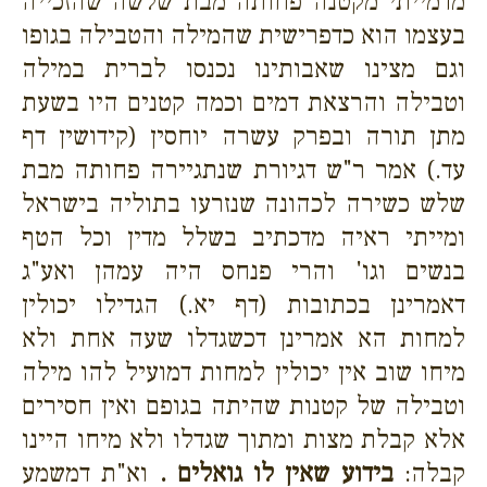
מדמייתי מקטנה פחותה מבת שלשה שהזכייה
בעצמו הוא כדפרישית שהמילה והטבילה בגופו
וגם מצינו שאבותינו נכנסו לברית במילה
וטבילה והרצאת דמים וכמה קטנים היו בשעת
מתן תורה ובפרק עשרה יוחסין (קידושין דף
עד.) אמר ר"ש דגיורת שנתגיירה פחותה מבת
שלש כשירה לכהונה שנזרעו בתוליה בישראל
ומייתי ראיה מדכתיב בשלל מדין וכל הטף
בנשים וגו' והרי פנחס היה עמהן ואע"ג
דאמרינן בכתובות (דף יא.) הגדילו יכולין
למחות הא אמרינן דכשגדלו שעה אחת ולא
מיחו שוב אין יכולין למחות דמועיל להו מילה
וטבילה של קטנות שהיתה בגופם ואין חסירים
אלא קבלת מצות ומתוך שגדלו ולא מיחו היינו
קבלה:
בידוע שאין לו גואלים .
וא"ת דמשמע