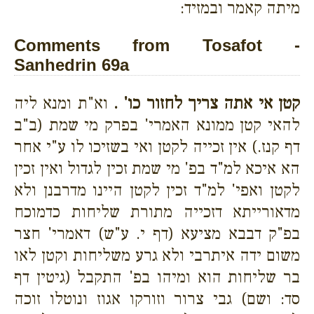
מיתה קאמר ובמזיד:
Comments from Tosafot -
Sanhedrin 69a
קטן אי אתה צריך לחזור כו' .
וא"ת ומנא ליה
להאי קטן ממונא האמרי' בפרק מי שמת (ב"ב
דף קנז.) אין זכייה לקטן ואי בשזיכו לו ע"י אחר
הא איכא למ"ד בפ' מי שמת זכין לגדול ואין זכין
לקטן ואפי' למ"ד זכין לקטן היינו מדרבנן ולא
מדאורייתא דזכייה מתורת שליחות כדמוכח
בפ"ק דבבא מציעא (דף י. ע"ש) דאמרי' חצר
משום ידה איתרבי ולא גרע משליחות וקטן לאו
בר שליחות הוא ומיהו בפ' התקבל (גיטין דף
סד: ושם) גבי צרור וזורקו אגוז ונוטלו זוכה