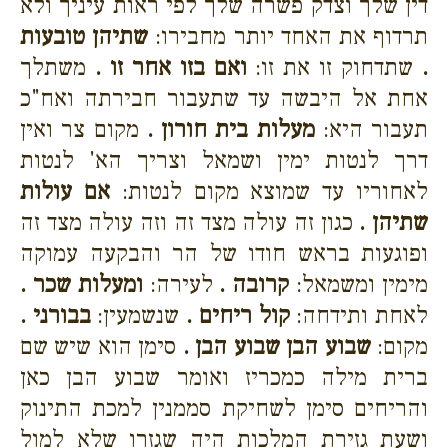
דין שלך וצדק פשרה שלך לפי ראות עיניך ולא
תרדוף את האחד יותר מחבירו:
שתיהן טובעות
.
שתדחוק זו את זו:
ואם בזו אחר זו .
משתלך
אחת אל היבשה עד שתעבור חבירתה ואח"כ
תעבור היא:
מעלות בית חורון .
מקום צר ואין
דרך לנטות ימין ושמאל וצריך הא' לנטות
לאחוריו עד שמוצא מקום לנטות:
אם עולות
שתיהן .
כגון זה עולה מצד זה וזה עולה מצד זה
ופוגעות בראש חודו של הר והבקעה עמוקה
מימין ומשמאל:
קרובה .
לעירה:
ומעלות שכר .
לאחת ותידחה:
קול ריחים .
שנשמעין:
בבורני .
מקום:
שבוע הבן שבוע הבן .
סימן הוא שיש שם
ברית מילה כמכריז ואומר שבוע הבן כאן
והריחים סימן לשחיקת סממנין למכת התינוק
ושעת גזירת המלכות היה שגזרו שלא למול