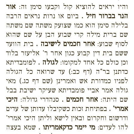
והיו יראים להוציא קול וקבעו סימן זה:
אור
הנר בברור חיל .
ביום או נרות נראים הרבה
בלילה סימן הוא כמו שצועק משתה שם משתה
שם ברית מילה קרי שבוע הבן על שם שהוא
לסוף שבוע:
אחר חכמים לישיבה .
בית הוועד
ששם בית דין קבוע כגון אחר ר' אליעזר בלוד
וכן כולם כל אחד למקומו:
לגולה .
לפומבדיתא
כדתנן בר"ה (דף כב:) עד שרואה כל הגולה
לפניו כמדורת אש ואמרינן (שם דף כג.) מאי
גולה אמר אביי פומבדיתא שעיקר ישיבת בבל
שם היתה:
אחר חכמים .
סנהדרי גדולה:
היכי
אמרי' .
בפתיחת זכות כשקיבלו עדותן של עדים
ודרשום וחקרום ובאין לישא וליתן היכי אמרי'
להו לעדים:
מי יימר כדקאמריתו .
שמא בעצה