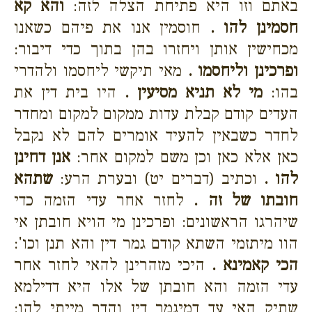
באתם וזו היא פתיחת הצלה לזה:
והא קא
חסמינן להו .
חוסמין אנו את פיהם כשאנו
מכחישין אותן ויחזרו בהן בתוך כדי דיבור:
ופרכינן וליחסמו .
מאי תיקשי ליחסמו ולהדרי
בהו:
מי לא תניא מסיעין .
היו בית דין את
העדים קודם קבלת עדות ממקום למקום ומחדר
לחדר כשבאין להעיד אומרים להם לא נקבל
כאן אלא כאן וכן משם למקום אחר:
אנן דחינן
להו .
וכתיב (דברים יט) ובערת הרע:
שתהא
חובתו של זה .
לחזר אחר עדי הזמה כדי
שיהרגו הראשונים: ופרכינן מי הויא חובתן אי
הוו מיתזמי השתא קודם גמר דין והא תנן וכו':
הכי קאמינא .
היכי מזהרינן להאי לחזר אחר
עדי הזמה והא חובתן של אלו היא דדילמא
שתיק האי עד דמיגמר דין והדר מייתי להו: