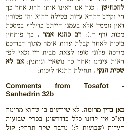
להכחישן .
כגון אנו ראינו אותו הרוג אחר כך
חי וקיים דהויא עדות בטילה דהוא והן פטורין
דאין זוממין אלא בעמנו הייתם כדיליף במסכת
מכות (דף ה.):
רב כהנא אמר .
כך פותחין
בזכות לאחר קבלת עדות אומר מתוך דבריכם
מזדכה פלוני סופו לצאת מבית דין זכאי לפי
ראות עינינו ואחר כך נושאין ונותנין:
אם לא
שטית הנקי .
תחילת התנאי לזכות:
Comments from Tosafot -
Sanhedrin 32b
כאן בדין מרומה.
לא שיודעים בו שהוא מרומה
דא"כ אין לדונו כלל כדדרשינן בפרק שבועות
העדות (שבועות ל:) מדבר שקר תרחק:
קול