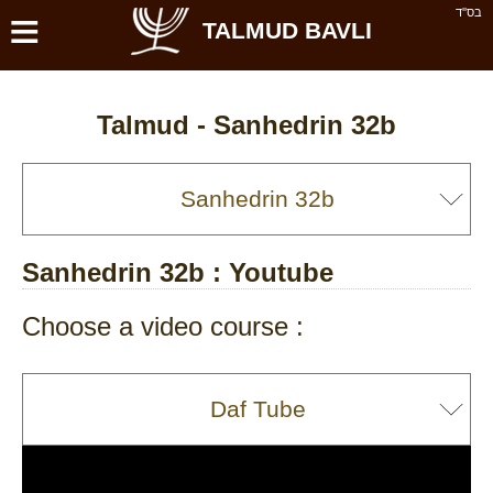
≡
בס''ד
TALMUD BAVLI
Talmud -
Sanhedrin 32b
Sanhedrin 32b
: Youtube
Choose a video course :