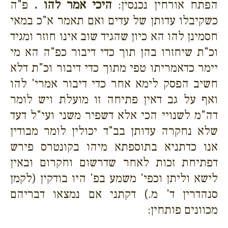
הפתח אורחין נכנסין:
היכי אמר להו .
פ"ה
כשקיבלו עדותן של עדים ואם תאמר א"כ במאי
חסמינן להו הא כיון שהגיד שוב אינו חוזר ומגיד
וכ"ת שיחזרו בהן תוך כדי דיבור כפ"ה הא מי
יימר כדאמריתו טפי מתוך כדי דיבור וכ"ת דלא
חשיב הפסק לימא אחר כדי דיבור אמרי' להו
ואף על גב דאין פתיחה זו מועלת ויש לומר
דה"מ לשנויי הכי אלא דשפיר משני ועי"ל דעד
שלא נחקרה עדותן בב"ד יכולין לומר מבודין
אנו כדתניא בתוספתא מיהו בקונטרס פירש
דפתיחת זכות לאחר שדרשום וחקרום ובאין
לישא וליתן וכפי' משמע בפ' היו בודקין (לקמן
סנהדרין ד' מ.) דקתני אם נמצאו דבריהם
מכוונים פותחין: