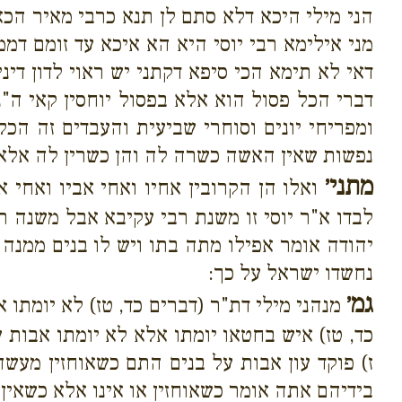
הני מילי היכא דלא סתם לן תנא כרבי מאיר הכא 
מני אילימא רבי יוסי היא הא איכא עד זומם דממ
דאי לא תימא הכי סיפא דקתני יש ראוי לדון דיני 
דברי הכל פסול הוא אלא בפסול יוחסין קאי ה"
ומפריחי יונים וסוחרי שביעית והעבדים זה הכל
נפשות שאין האשה כשרה לה והן כשרין לה אלא 
מתני׳
ואלו הן הקרובין אחיו ואחי אביו ואחי א
לבדו א"ר יוסי זו משנת רבי עקיבא אבל משנה ר
יהודה אומר אפילו מתה בתו ויש לו בנים ממנה
נחשדו ישראל על כך:
גמ׳
מנהני מילי דת"ר (דברים כד, טז) לא יומתו 
כד, טז) איש בחטאו יומתו אלא לא יומתו אבות ע
ז) פוקד עון אבות על בנים התם כשאוחזין מעשה
בידיהם אתה אומר כשאוחזין או אינו אלא כשאין 