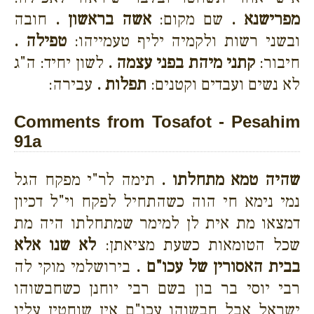
מפרישנא .
שם מקום:
אשה בראשון .
חובה
ובשני רשות ולקמיה יליף טעמייהו:
טפילה .
חיבור:
קתני מיהת בפני עצמה .
לשון יחיד: ה"ג
לא נשים ועבדים וקטנים:
תפלות .
עבירה:
Comments from Tosafot - Pesahim
91a
שהיה טמא מתחלתו .
תימה לר"י מפקח הגל
נמי נימא חי הוה כשהתחיל לפקח וי"ל דכיון
דמצאו מת אית לן למימר שמתחלתו היה מת
שכל הטומאות כשעת מציאתן:
לא שנו אלא
בבית האסורין של עכו"ם .
בירושלמי מוקי לה
רבי יוסי בר בון בשם רבי יוחנן כשחבשוהו
ישראל אבל חבשוהו עכו"ם אין שוחטין עליו