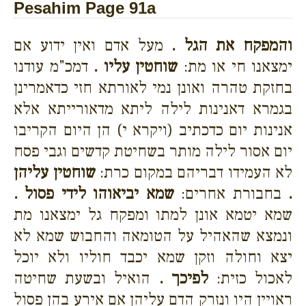
Pesahim Page 91a
והמפקח את הגל .
מעל אדם ואין ידוע אם
ימצאנו חי או מת:
שוחטין עליו .
דמכ"מ עודנו
בחזקת טהרה ואונן נמי לאורתא חזי כדאמרינן
בגמרא דאנינות לילה ליתא מדאורייתא אלא
אנינות יום כדכתיב (ויקרא י) הן היום הקריבו
יום אסור לילה מותר בשחיטת קדשים וגבי פסח
לא העמידו דבריהם במקום כרת:
שוחטין עליהן
.
בחבורת אחרים:
שמא יביאוהו לידי פסול .
שמא יטמא אונן למתו ומפקח גל ימצאנו מת
ונמצא שהאהיל על הטומאה והחבוש שמא לא
יצא וחולה וזקן שמא יכבד חוליו ולא יוכל
לאכול כזית:
לפיכך .
הואיל ובשעת שחיטה
ראויין היו ונזרק הדם עליהן אם אירע בהן פסול