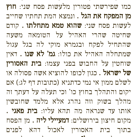
כמו שפירשתי פטורין מלעשות פסח שני:
חוץ
מן המפקח את הגל .
ונמצא המת תחתיו שחייב
לעשות פסח שני:
שהוא טמא מתחלתו .
קודם
שחיטה שהרי האהיל על הטומאה משעה
שהתחיל לפקח ובגמרא מוקי לה בגל עגול
שמתחלה האהיל את כולו:
גמ' לא שנו .
דאין
שוחטין על החבוש בפני עצמו:
בית האסורין
של ישראל .
כגון לכופו להוציא אשה פסולה או
לשלם ממון אי נמי כדתניא (כתובות דף לג:) אם
יקום והתהלך בחוץ כו' וכי תעלה על דעתך זה
מהלך בשוק וזה נהרג אלא מלמד שחובשין
אותו עד שנראה מה תהא עליו:
בית פאגי .
מקום חיצון בירושלים:
דמעיילי ליה .
מן הפסח
בתוך בית האסורין לאכול דהא לפנים