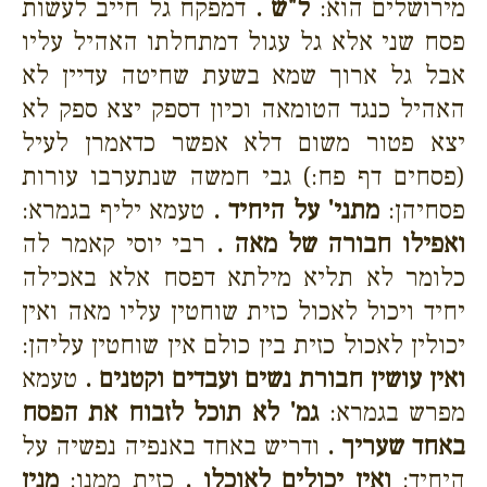
מירושלים הוא:
ל"ש .
דמפקח גל חייב לעשות
פסח שני אלא גל עגול דמתחלתו האהיל עליו
אבל גל ארוך שמא בשעת שחיטה עדיין לא
האהיל כנגד הטומאה וכיון דספק יצא ספק לא
יצא פטור משום דלא אפשר כדאמרן לעיל
(פסחים דף פח:) גבי חמשה שנתערבו עורות
פסחיהן:
מתני' על היחיד .
טעמא יליף בגמרא:
ואפילו חבורה של מאה .
רבי יוסי קאמר לה
כלומר לא תליא מילתא דפסח אלא באכילה
יחיד ויכול לאכול כזית שוחטין עליו מאה ואין
יכולין לאכול כזית בין כולם אין שוחטין עליהן:
ואין עושין חבורת נשים ועבדים וקטנים .
טעמא
מפרש בגמרא:
גמ' לא תוכל לזבוח את הפסח
באחד שעריך .
ודריש באחד באנפיה נפשיה על
היחיד:
ואין יכולים לאוכלו .
כזית ממנו:
מנין