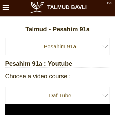
≡
בס''ד
TALMUD BAVLI
Talmud -
Pesahim 91a
Pesahim 91a
: Youtube
Choose a video course :