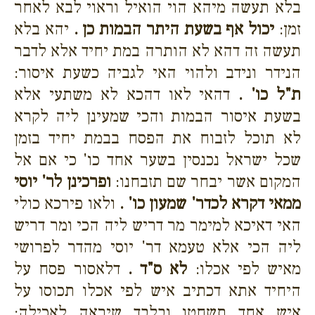
בלא תעשה מיהא הוי הואיל וראוי לבא לאחר
זמן:
יכול אף בשעת היתר הבמות כן .
יהא בלא
תעשה זה דהא לא הותרה במת יחיד אלא לדבר
הנידר ונידב ולהוי האי לגביה כשעת איסור:
ת"ל כו' .
דהאי לאו דהכא לא משתעי אלא
בשעת איסור הבמות והכי שמעינן ליה לקרא
לא תוכל לזבוח את הפסח בבמת יחיד בזמן
שכל ישראל נכנסין בשער אחד כו' כי אם אל
המקום אשר יבחר שם תזבחנו:
ופרכינן לר' יוסי
ממאי דקרא לכדר' שמעון כו' .
ולאו פירכא כולי
האי דאיכא למימר מר דריש ליה הכי ומר דריש
ליה הכי אלא טעמא דר' יוסי מהדר לפרושי
מאיש לפי אכלו:
לא ס"ד .
דלאסור פסח על
היחיד אתא דכתיב איש לפי אכלו תכוסו על
איש אחד תשחטו ובלבד שיראה לאכילה: