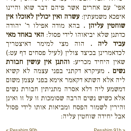
אפי' עם אחרים אשר פיהם דבר שוא והיינו
איפכא משמעתין:
עשרה ואין יכולין לאוכלו אין
שוחטין עליהן .
בהא מודה אפילו ר' יהודה
כדתנן שלא יביאוהו לידי פסול:
האי באחד מאי
עביד ליה .
הוה מצי למימר דאיצטריך
לכדאמרינן בכיצד צולין (לעיל פסחים דף עט:)
שאין היחיד מכריע:
והתנן אין עושין חבורת
נשים .
מעיקרא דקתני בפני עצמה לא קשיא
ליה אלא השתא דקאמר אימא בפני עצמן משום
דמשמע ליה דלא אסרה מתניתין חבורת נשים
אלא כשיש נשים הרבה שסומכות זו על זו ואינן
זהירין לשמור הפסח ומביאות אותו לידי פסול
אבל יחידה שוחטין עליה:
< Pesahim 90b
Pesahim 91b >