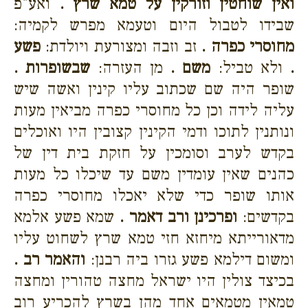
ואין שוחטין וזורקין על טמא שרץ .
ואע"פ
שבידו לטבול היום וטעמא מפרש לקמיה:
מחוסרי כפרה .
זב וזבה ומצורעת ויולדת:
פשע
.
ולא טביל:
משם .
מן העזרה:
שבשופרות .
שופר היה שם שכתוב עליו קינין ואשה שיש
עליה לידה וכן כל מחוסרי כפרה מביאין מעות
ונותנין לתוכו ודמי הקינין קצובין היו ואוכלים
בקדש לערב וסומכין על חזקת בית דין של
כהנים שאין עומדין משם עד שיכלו כל מעות
אותו שופר כדי שלא יאכלו מחוסרי כפרה
בקדשים:
ופרכינן ורב דאמר .
שמא פשע אלמא
מדאורייתא מיחזא חזי טמא שרץ לשחוט עליו
ומשום דילמא פשע גזרו ביה רבנן:
והאמר רב .
בכיצד צולין היו ישראל מחצה טהורין ומחצה
טמאין מטמאים אחד מהן בשרץ להכריע רוב