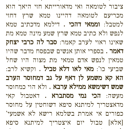
ציבור לטומאה ואי מדאורייתא חזי היאך הוא
מכריעם לטומאה דהיינו טמא שרץ דחזי
למטבל:
וממאי דהכי .
דילמא מדכתיב טמא
לנפש ולא כתיב טמא שרץ שמע מינה טמא מת
שאינו ראוי לערב קאמר:
סבר לה כרבי יצחק
דאמר .
בספרי אותן אנשים שבפסח מדבר שהיו
טמאין לנפש אדם טמאי מת מצוה היו שחל
שביעי כו':
מאי לאו דלא טביל .
וקשיא לרב:
הא קא משמע לן דאף על גב דמחוסר הערב
שמש דשימשא ממילא ערבא .
ולא הוי כמחוסר
מעשה:
הכי נמי מסתברא .
דאטבול קאי
מדאצטריך למיתנא סיפא דשוחטין על מחוסר
כפורים אי אמרת בשלמא רישא לא אשמעי'
[אלא] טבול יום איצטריך למיתנא סיפא