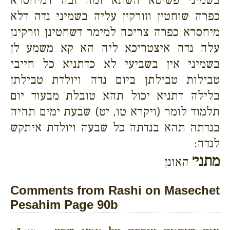
בשמיני פשיטא השתא ומה זבה דמיחסרא
כפרה שוחטין וזורקין עליה בשמיני נדה דלא
מיחסרא כפרה צריכה למימר דשחטינן וזרקינן
עלה נדה איצטריכא ליה הא קא משמע לן
בשמיני אין בשביעי לא כדתניא כל חייבי
טבילות טבילתן ביום נדה ויולדת טבילתן
בלילה דתניא יכול תהא טובלת מבעוד יום
תלמוד לומר (ויקרא טו, יט) שבעת ימים תהיה
בנדתה תהא בנדתה כל שבעה ויולדת איתקש
לנדה:
מתני׳
האונן
Comments from Rashi on Masechet
Pesahim Page 90b