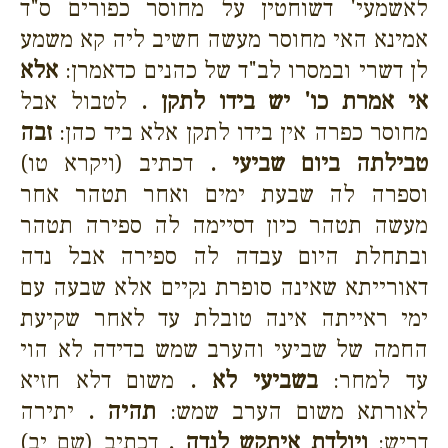
לאשמעי' דשוחטין על מחוסר כפורים ס"ד
אמינא האי מחוסר מעשה חשיב ליה קא משמע
לן דשרי ובמסרו לב"ד של כהנים כדאמרן:
אלא
אי אמרת כו' יש בידו לתקן .
לטבול אבל
מחוסר כפרה אין בידו לתקן אלא ביד כהן:
זבה
טבילתה ביום שביעי .
דכתיב (ויקרא טו)
וספרה לה שבעת ימים ואחר תטהר אחר
מעשה תטהר כיון דסיימה לה ספירה תטהר
ובתחלת היום עבדה לה ספירה אבל נדה
דאורייתא שאינה סופרת נקיים אלא שבעה עם
ימי ראייתה אינה טובלת עד לאחר שקיעת
החמה של שביעי והערב שמש בדידה לא הוי
עד למחר:
בשביעי לא .
משום דלא חזיא
לאורתא משום הערב שמש:
תהיה .
יתירה
דריש:
ויולדת איתקש לנדה .
דכתיב (שם יב)