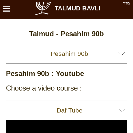
≡
בס''ד
TALMUD BAVLI
Talmud -
Pesahim 90b
Pesahim 90b
: Youtube
Choose a video course :