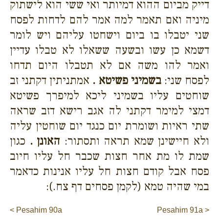
דייק מביום ההוא דמיותר ואי ששי הוא לישתוק
מיניה ואם תאמר למה אמר להם לדחות לפסח
שני יטבלו בו ביום וישחטו עליהם ויש לומר
דשמא כן עשו ובשעה ששאלו לא טבלו עדיין
ואמר להו משה אם לא תטבלו היום תדחו
לפסח שני:
בשמיני פשיטא .
אמתניתין דקתני זב
שוחטים עליו בשמיני ליכא למיפרך פשיטא
דמצי למימר דקתני לה אגב רישא דזב שראה
שתי ראיות ושומרת יום כנגד יום שוחטין עליה
ולא חיישינן שמא תראה ותסתור:
האונן .
כגון
שמת לו מת אחר חצות שכבר חל עליו חיוב
פסח אבל קודם חצות חל עליו אנינות כדאמר
במי שהיה טמא (לקמן פסחים דף צח.):
< Pesahim 90a
Pesahim 91a >