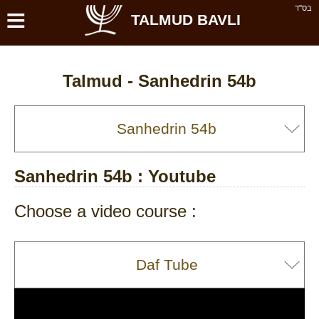
≡
בס''ד
TALMUD BAVLI
Talmud -
Sanhedrin 54b
Sanhedrin 54b
: Youtube
Choose a video course :