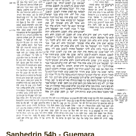
Sanhedrin 54b - Guemara