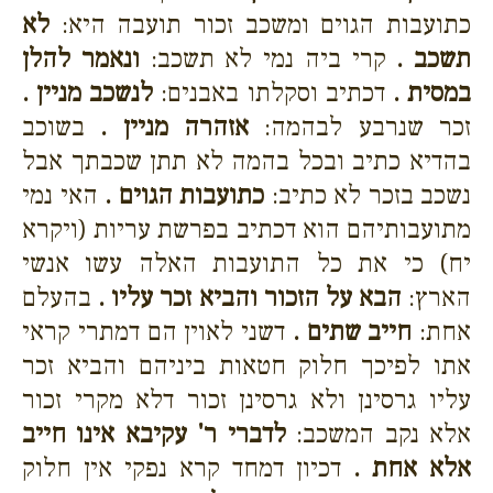
כתועבות הגוים ומשכב זכור תועבה היא:
לא
תשכב .
קרי ביה נמי לא תשכב:
ונאמר להלן
במסית .
דכתיב וסקלתו באבנים:
לנשכב מניין .
זכר שנרבע לבהמה:
אזהרה מניין .
בשוכב
בהדיא כתיב ובכל בהמה לא תתן שכבתך אבל
נשכב בזכר לא כתיב:
כתועבות הגוים .
האי נמי
מתועבותיהם הוא דכתיב בפרשת עריות (ויקרא
יח) כי את כל התועבות האלה עשו אנשי
הארץ:
הבא על הזכור והביא זכר עליו .
בהעלם
אחת:
חייב שתים .
דשני לאוין הם דמתרי קראי
אתו לפיכך חלוק חטאות ביניהם והביא זכר
עליו גרסינן ולא גרסינן זכור דלא מקרי זכור
אלא נקב המשכב:
לדברי ר' עקיבא אינו חייב
אלא אחת .
דכיון דמחד קרא נפקי אין חלוק