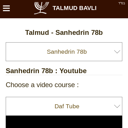
≡
בס''ד
TALMUD BAVLI
Talmud -
Sanhedrin 78b
Sanhedrin 78b
: Youtube
Choose a video course :