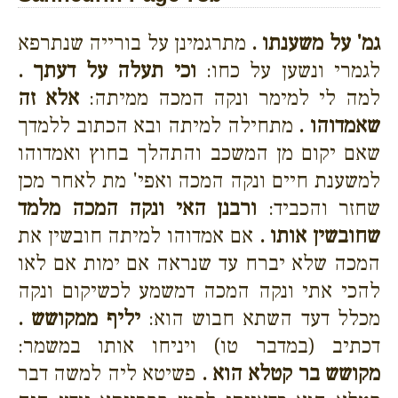
גמ' על משענתו .
מתרגמינן על בורייה שנתרפא
לגמרי ונשען על כחו:
וכי תעלה על דעתך .
למה לי למימר ונקה המכה ממיתה:
אלא זה
שאמדוהו .
מתחילה למיתה ובא הכתוב ללמדך
שאם יקום מן המשכב והתהלך בחוץ ואמדוהו
למשענת חיים ונקה המכה ואפי' מת לאחר מכן
שחזר והכביד:
ורבנן האי ונקה המכה מלמד
שחובשין אותו .
אם אמדוהו למיתה חובשין את
המכה שלא יברח עד שנראה אם ימות אם לאו
להכי אתי ונקה המכה דמשמע לכשיקום ונקה
מכלל דעד השתא חבוש הוא:
יליף ממקושש .
דכתיב (במדבר טו) ויניחו אותו במשמר:
מקושש בר קטלא הוא .
פשיטא ליה למשה דבר