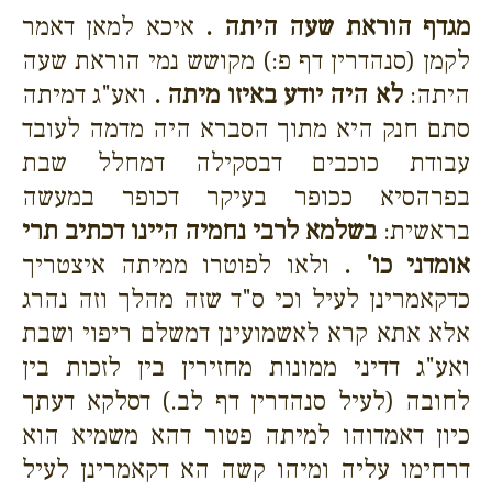
מגדף הוראת שעה היתה .
איכא למאן דאמר
לקמן (סנהדרין דף פ:) מקושש נמי הוראת שעה
היתה:
לא היה יודע באיזו מיתה .
ואע"ג דמיתה
סתם חנק היא מתוך הסברא היה מדמה לעובד
עבודת כוכבים דבסקילה דמחלל שבת
בפרהסיא ככופר בעיקר דכופר במעשה
בראשית:
בשלמא לרבי נחמיה היינו דכתיב תרי
אומדני כו' .
ולאו לפוטרו ממיתה איצטריך
כדקאמרינן לעיל וכי ס"ד שזה מהלך וזה נהרג
אלא אתא קרא לאשמועינן דמשלם ריפוי ושבת
ואע"ג דדיני ממונות מחזירין בין לזכות בין
לחובה (לעיל סנהדרין דף לב.) דסלקא דעתך
כיון דאמדוהו למיתה פטור דהא משמיא הוא
דרחימו עליה ומיהו קשה הא דקאמרינן לעיל