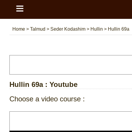
≡
Home
>
Talmud
>
Seder Kodashim
>
Hullin
>
Hullin 69a
Hullin 69a
: Youtube
Choose a video course :