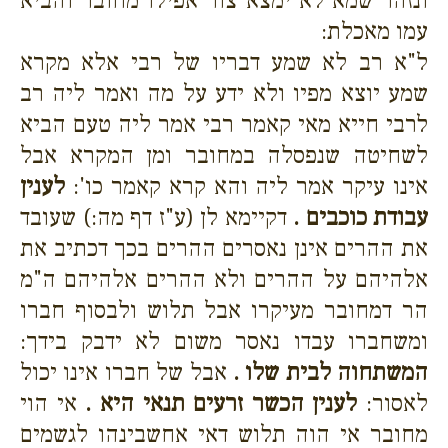
ונזהר שמא לא ימצא צור אפילו מחובר והביא
עמו מאכלת:
ל"א רב לא שמע דבריו של רבי אלא מקרא
שמע יוצא מפיו ולא ידע על מה ואמר ליה רב
לרבי חייא מאי קאמר רבי אמר ליה טעם הביא
לשחיטה שנפסלה במחובר ומן המקרא אבל
אינו עיקר אמר ליה והא קרא קאמר כו':
לענין
עבודת כוכבים .
דקיימא לן (ע"ז דף מה:) שעובד
את ההרים אינן נאסרים ההרים בכך דכתיב את
אלהיהם על ההרים ולא ההרים אלהיהם ה"מ
הר דמחובר מעיקרו אבל תלוש ולבסוף חברו
ומשחברו עבדו נאסר משום לא ידבק בידך:
המשתחוה לבית שלו .
אבל של חברו אינו יכול
לאסור:
לענין הכשר זרעים תנאי היא .
אי הוי
מחובר אי הוה תלוש דאי אחשבינהו לגשמים