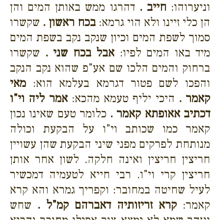
וניערוהו:
חייב .
דהרגו ממש באותן המים והן
הן כלי זיינו ולא הוי גרמא:
בכח ראשון .
שקשרו
סמוך לשפת המים וכיון שנקב נקב בשפת המים
מיד באו המים לפיו:
אבל בכח שני .
שקשרו
ברחוק והמים הלכו שם אע"פ שהוא נקב הנקב
והפכו לשם פטור דגרמא בעלמא הוא:
מאי
קאמר .
היכי יליף טעמא מהכא:
אמר ליה וי"ו
דכתיב אאופתא קאמר .
כלומר טעם שאינו נכון
קאמר כמו שכותב וי"ו על הבקעת וכולה
מנותחת לפרקים מפני שיני הבקעת שהן עשויין
חריצין חריצין ואינה חלקה. לשון אחר אותן
חריצין קרי וי"ו. רבי חייא לטעמיה דמכשיר
לעיל שחיטה במחובר: וקפריך גמרא והא קרא
קאמר:
קרא זריזותיה דאברהם קמ"ל .
שחש