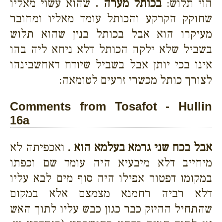
הוי תלוש:
בכותל מערה .
שהוא עשוי מאליו
שחוקק הקרקע והכותל עומד מאליו ומחובר
מעיקרו הוא אבל בכותל בנין שהוא תלוש
בשביל שלא ילקה הכותל דלא ניחא ליה בהו
אינו בכי יותן אבל בשביל שיודח דאחשבינהו
לצורך כותל מכשרי זרעים לטומאה:
Comments from Tosafot - Hullin
16a
אבל בכח שני גרמא בעלמא הוא .
ואכפיתה לא
מיחייב דלא מיבעיא היה עומד שם וכפתו
במקומו דפטור אפילו היה סוף מים לבא עליו
דלא רביה רחמנא מצמצם אלא במקום
שהתחיל ההיזק כבר כגון כבש עליו לתוך האש