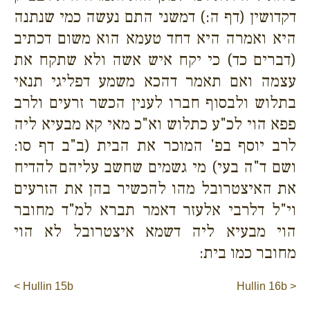
דקדושין (דף ה:) דמשני התם נעשה כמי שנתנה
היא ואמרה היא דחד טעמא הוא משום דכתיב
(דברים כד) כי יקח איש אשה ולא שתקח את
עצמה ואם תאמר דהכא משמע דפליגי תנאי
בתלוש ולבסוף חברו לענין הכשר זרעים ולרב
פפא הוי לכ"ע כתלוש וא"כ מאי קא מבעיא ליה
לרב יוסף בפ' המוכר את הבית (ב"ב דף סו:
ושם ד"ה בעי) מי גשמים שחשב עליהם להדיח
את האיצטרובל מהו להכשיר בהן את הזרעים
וי"ל דלרבי אלעזר דאמר תברא למ"ד מחובר
הוי מבעיא ליה דשמא איצטרובל לא הוי
מחובר כמו בית:
< Hullin 15b
Hullin 16b >