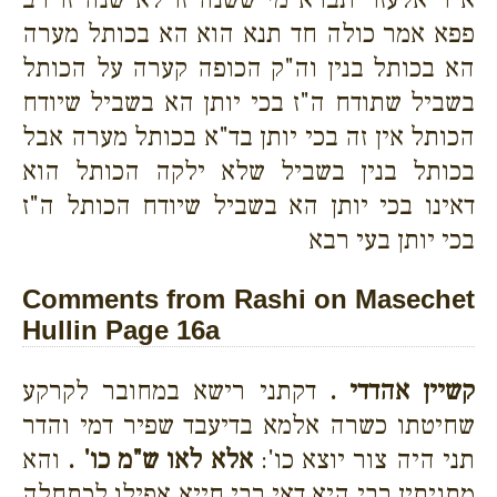
פפא אמר כולה חד תנא הוא הא בכותל מערה
הא בכותל בנין וה"ק הכופה קערה על הכותל
בשביל שתודח ה"ז בכי יותן הא בשביל שיודח
הכותל אין זה בכי יותן בד"א בכותל מערה אבל
בכותל בנין בשביל שלא ילקה הכותל הוא
דאינו בכי יותן הא בשביל שיודח הכותל ה"ז
בכי יותן בעי רבא
Comments from Rashi on Masechet
Hullin Page 16a
קשיין אהדדי .
דקתני רישא במחובר לקרקע
שחיטתו כשרה אלמא בדיעבד שפיר דמי והדר
תני היה צור יוצא כו':
אלא לאו ש"מ כו' .
והא
מתניתין רבי היא דאי רבי חייא אפילו לכתחלה