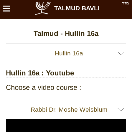
≡
בס''ד
TALMUD BAVLI
Talmud -
Hullin 16a
Hullin 16a
: Youtube
Choose a video course :