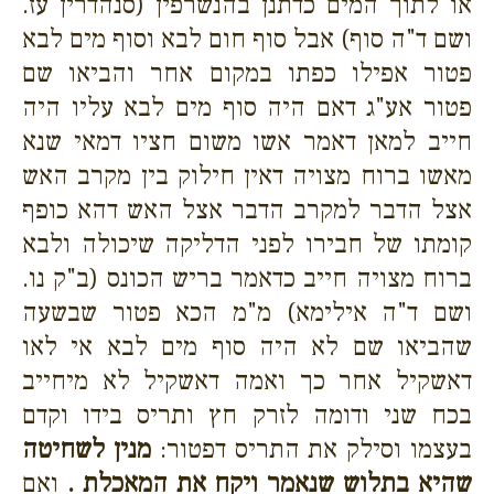
או לתוך המים כדתנן בהנשרפין (סנהדרין עז.
ושם ד"ה סוף) אבל סוף חום לבא וסוף מים לבא
פטור אפילו כפתו במקום אחר והביאו שם
פטור אע"ג דאם היה סוף מים לבא עליו היה
חייב למאן דאמר אשו משום חציו דמאי שנא
מאשו ברוח מצויה דאין חילוק בין מקרב האש
אצל הדבר למקרב הדבר אצל האש דהא כופף
קומתו של חבירו לפני הדליקה שיכולה ולבא
ברוח מצויה חייב כדאמר בריש הכונס (ב"ק נו.
ושם ד"ה אילימא) מ"מ הכא פטור שבשעה
שהביאו שם לא היה סוף מים לבא אי לאו
דאשקיל אחר כך ואמה דאשקיל לא מיחייב
בכח שני ודומה לזרק חץ ותריס בידו וקדם
בעצמו וסילק את התריס דפטור:
מנין לשחיטה
שהיא בתלוש שנאמר ויקח את המאכלת .
ואם