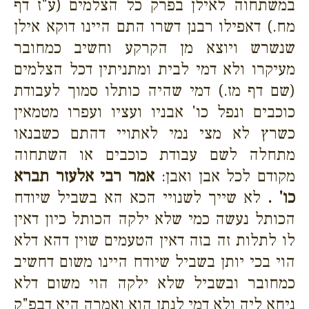
במשתחוה לאילן בפרק כל הצלמים (ע"ז דף
מח.) דאפילו רבנן דשרו התם היינו דוקא אילן
שנשרש ויוצא מן הקרקע וחשיב כמחובר
מעיקרו ולא דמי לבית ומתניתין דכל הצלמים
(שם דף מז.) דמי שהיה כותלו סמוך לעבודת
כוכבים ונפל כו' אבניו ועציו ועפרו מטמאין
כשרץ לא מצי נמי לאתויי דהתם כשבנאו
מתחלה לשם עבודת כוכבים או השתחוה
מקודם לכל אבן ואבן:
אמר רבי אלעזר תברא
כו' .
לא שייך לשנויי הכא הא בשביל שיודח
הכותל נעשה כמי שלא ילקה הכותל כיון דאין
לו לתלות זה בזה דאין הטעמים שוין דהא דלא
הוי בכי יותן בשביל שיודח היינו משום דחשיב
כמחובר ובשביל שלא ילקה הוי משום דלא
ניחא ליה ולא דמי לנתן הוא ואמרה היא דבפ"ק