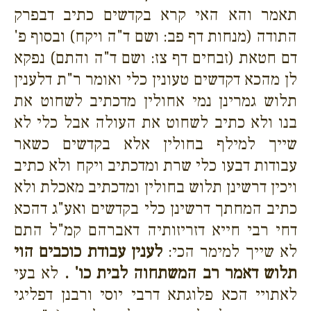
תאמר והא האי קרא בקדשים כתיב דבפרק
התודה (מנחות דף פב: ושם ד"ה ויקח) ובסוף פ'
דם חטאת (זבחים דף צז: ושם ד"ה והתם) נפקא
לן מהכא דקדשים טעונין כלי ואומר ר"ת דלענין
תלוש גמרינן נמי אחולין מדכתיב לשחוט את
בנו ולא כתיב לשחוט את העולה אבל כלי לא
שייך למילף בחולין אלא בקדשים כשאר
עבודות דבעו כלי שרת ומדכתיב ויקח ולא כתיב
ויכין דרשינן תלוש בחולין ומדכתיב מאכלת ולא
כתיב המחתך דרשינן כלי בקדשים ואע"ג דהכא
דחי רבי חייא דזריזותיה דאברהם קמ"ל התם
לא שייך למימר הכי:
לענין עבודת כוכבים הוי
תלוש דאמר רב המשתחוה לבית כו' .
לא בעי
לאתויי הכא פלוגתא דרבי יוסי ורבנן דפליגי