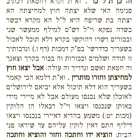
זה כן ת"ל כו' .
וא"ת וקרא דחטאת דכתיב
פנימה האי שלא יצתה חוץ למחיצתה הא
יצתה בת שריפה היא ל"ל הא מקרא דבשר
בשדה נפקא וי"ל דש"ס למילף ממעשר שני
ובכורים דשרו דהוקשו בקרא דלא תוכל לאכול
בשעריך כדדרשי' בפ"ק דמכות (דף ז.) ונדבותיך
זו תודה ושלמים ובכורות זה בכור בקרך וצאנך
זה חטאת ואשם ונדריך זה עולה:
אבל יצאו חוץ
למחיצתן וחזרו מותרין .
וא"ת דלמא הכי קאמר
בשעריך הוא דלא תיכול אלא יביאם לירושלים
לאוכלן שלא נכנסו מעולם אבל לא מיירי מידי
באותן שנכנסו ויצאו וי"ל דבאלו הן הלוקין
(מכות יט:) משמע בהדיא דאיירי בנכנסו ויצאו
דיליף התם דאין לוקין עליהם עד שיראו פני
הבית:
הוציא ידו וחתכה וחזר והוציא וחתכה