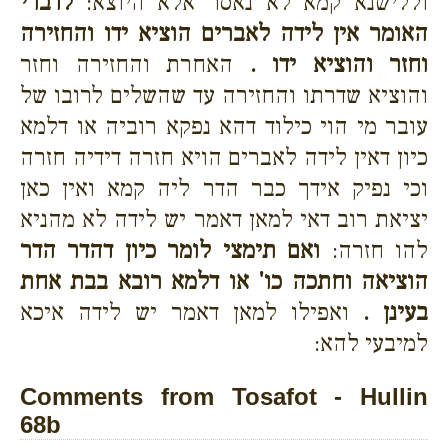
וללישנא קמא לא נאסר אלא היוצא:
לדברי
האומר אין לידה לאברים הוציא ידו והחזירה
וחזר והוציא ידו .
האחרת והחזירה וחזר
והוציא שדרתו והחזירה עד שהשלים לרובו של
עובר מי הוי כילוד דהא נפקא רוביה או דלמא
כיון דאין לידה לאברים הויא חזרה דידיה חזרה
וכי נפיק אידך כבר הדר ליה קמא ואין כאן
יציאת רוב דאי למאן דאמר יש לידה לא מהניא
להו חזרה:
ואם תימצי לומר כיון דהדר הדר
הוציאה וחתכה כו' או דלמא רובא בבת אחת
בעינן .
ואפילו למאן דאמר יש לידה איכא
למיבעי להא:
Comments from Tosafot - Hullin
68b