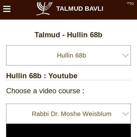
≡
בס''ד
TALMUD BAVLI
Talmud -
Hullin 68b
Hullin 68b
: Youtube
Choose a video course :