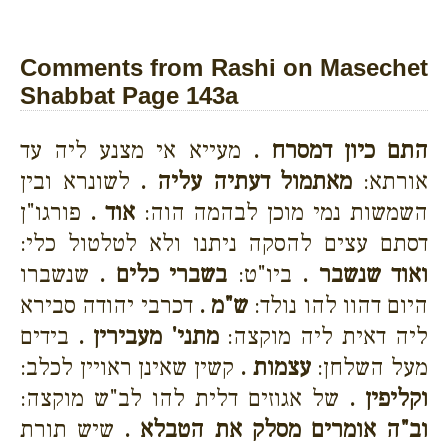
Comments from Rashi on Masechet
Shabbat Page 143a
התם כיון דמסרח .
מעייא אי מצנע ליה עד
אורתא:
מאתמול דעתיה עליה .
לשונרא ובין
השמשות נמי מוכן לבהמה הוה:
אוד .
פורגו"ן
דסתם עצים להסקה ניתנו ולא לטלטול כלי:
ואוד שנשבר .
ביו"ט:
בשברי כלים .
שנשברו
היום דהוו להו נולד:
ש"מ .
דכרבי יהודה סבירא
ליה דאית ליה מוקצה:
מתני' מעבירין .
בידים
מעל השלחן:
עצמות .
קשין שאינן ראויין לכלב:
וקליפין .
של אגוזים דלית להו לב"ש מוקצה:
וב"ה אומרים מסלק את הטבלא .
שיש תורת