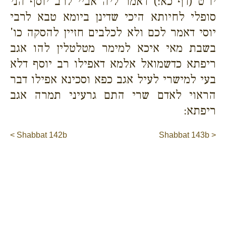
יו"ט (דף כא:) דאמר ליה אביי לרב יוסף הני
סופלי לחיותא היכי שדינן ביומא טבא לרבי
יוסי דאמר לכם ולא לכלבים חזיין להסקה כו'
בשבת מאי איכא למימר מטלטלין להו אגב
ריפתא כדשמואל אלמא דאפילו רב יוסף דלא
בעי למישרי לעיל אגב כפא וסכינא אפילו דבר
הראוי לאדם שרי התם גרעיני תמרה אגב
ריפתא:
< Shabbat 142b
Shabbat 143b >