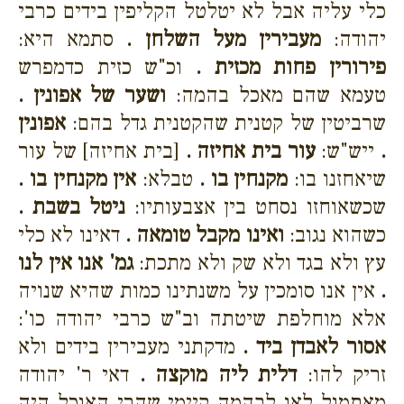
כלי עליה אבל לא יטלטל הקליפין בידים כרבי
יהודה:
מעבירין מעל השלחן .
סתמא היא:
פירורין פחות מכזית .
וכ"ש כזית כדמפרש
טעמא שהם מאכל בהמה:
ושער של אפונין .
שרביטין של קטנית שהקטנית גדל בהם:
אפונין
.
ייש"ש:
עור בית אחיזה .
[בית אחיזה] של עור
שיאחזנו בו:
מקנחין בו .
טבלא:
אין מקנחין בו .
שכשאוחזו נסחט בין אצבעותיו:
ניטל בשבת .
כשהוא נגוב:
ואינו מקבל טומאה .
דאינו לא כלי
עץ ולא בגד ולא שק ולא מתכת:
גמ' אנו אין לנו
.
אין אנו סומכין על משנתינו כמות שהיא שנויה
אלא מוחלפת שיטתה וב"ש כרבי יהודה כו':
אסור לאבדן ביד .
מדקתני מעבירין בידים ולא
זריק להו:
דלית ליה מוקצה .
דאי ר' יהודה
מאתמול לאו לבהמה קיימי שהרי האוכל היה