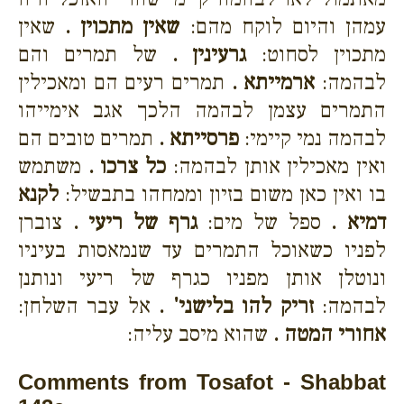
עמהן והיום לוקח מהם:
שאין מתכוין .
שאין
מתכוין לסחוט:
גרעינין .
של תמרים והם
לבהמה:
ארמייתא .
תמרים רעים הם ומאכילין
התמרים עצמן לבהמה הלכך אגב אימייהו
לבהמה נמי קיימי:
פרסייתא .
תמרים טובים הם
ואין מאכילין אותן לבהמה:
כל צרכו .
משתמש
בו ואין כאן משום בזיון וממחהו בתבשיל:
לקנא
דמיא .
ספל של מים:
גרף של ריעי .
צוברן
לפניו כשאוכל התמרים עד שנמאסות בעיניו
ונוטלן אותן מפניו כגרף של ריעי ונותנן
לבהמה:
זריק להו בלישני' .
אל עבר השלחן:
אחורי המטה .
שהוא מיסב עליה:
Comments from Tosafot - Shabbat