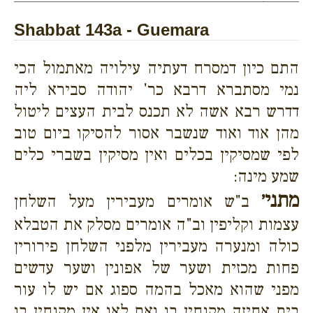
Shabbat 143a - Guemara
התם כיון דמסרח דעתיה עילויה מאתמול הכי
נמי מסתברא דרבא כר' יהודה סבירא ליה
דדרש רבא אשה לא תכנס לבית העצים ליטול
מהן אוד ואוד שנשבר אסור להסיקו ביום טוב
לפי שמסיקין בכלים ואין מסיקין בשברי כלים
שמע מינה:
מתני׳
ב"ש אומרים מעבירין מעל השלחן
עצמות וקליפין וב"ה אומרים מסלק את הטבלא
כולה ומנערה מעבירין מלפני השלחן פירורין
פחות מכזית ושער של אפונין ושער עדשים
מפני שהוא מאכל בהמה ספוג אם יש לו עור
בית אחיזה מקנחין בו ואם לאו אין מקנחין בו