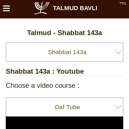
≡
בס''ד
TALMUD BAVLI
Talmud -
Shabbat 143a
Shabbat 143a
: Youtube
Choose a video course :