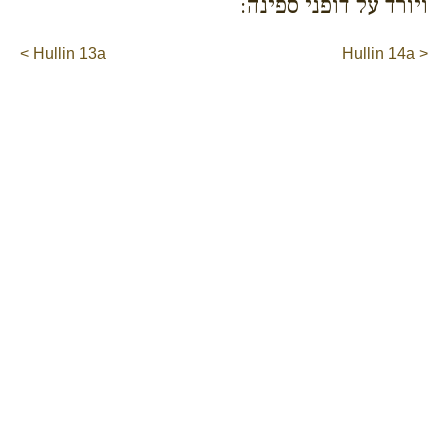
ויורד על דופני ספינה:
< Hullin 13a
Hullin 14a >