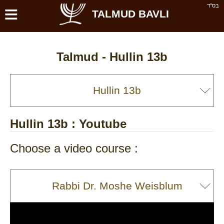
≡
בס''ד
TALMUD BAVLI
Talmud -
Hullin 13b
Hullin 13b
: Youtube
Choose a video course :