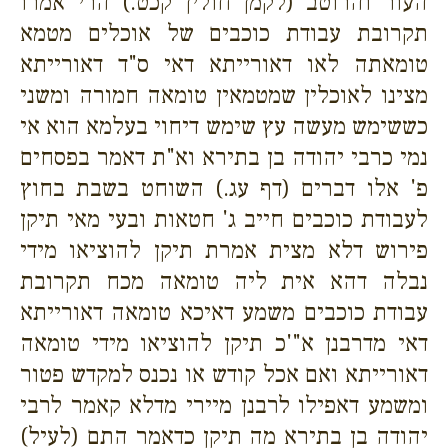
העור והרוטב (לקמן חולין קכט.) הרי אמרו
תקרובת עבודת כוכבים של אוכלים מטמא
טומאתה לאו דאורייתא דאי ס"ד דאורייתא
מצינו לאוכלין שמטמאין טומאה חמורה ומשני
כששימש מעשה עץ שימש דיחוי בעלמא הוא אי
נמי כרבי יהודה בן בתירא וא"ת דאמר בפסחים
פ' אלו דברים (דף עג.) השוחט בשבת בחוץ
לעבודת כוכבים חייב ג' חטאות ובעי מאי תיקן
פירוש דלא מצית אמרת תיקן להוציאו מידי
נבלה דהא אית ליה טומאה מכח תקרובת
עבודת כוכבים משמע דאיכא טומאה דאורייתא
דאי מדרבנן א"'כ תיקן להוציאו מידי טומאה
דאורייתא ואם אכל קודש או נכנס למקדש פטור
ומשמע דאפילו לרבנן מיירי מדלא קאמר לרבי
יהודה בן בתירא מה תיקן כדאמר התם (לעיל)