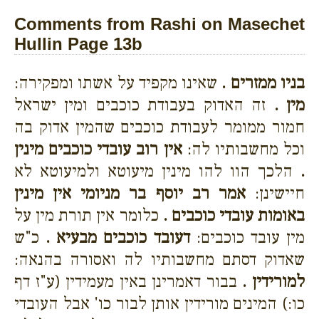
Comments from Rashi on Masechet
Hullin Page 13b
בניו ממזרים .
שאינו מקפיד על אשתו ומפקירה:
מין .
זה האדוק בעבודת כוכבים ומין ישראל
חמור ממומר לעבודת כוכבים שהמין אדוק בה
וכל מחשבותיו לה:
אין רוב עובדי כוכבים מינין
.
הלכך הוו להו מינין מיעוטא ולמיעוטא לא
חיישינן:
אמר רב יוסף בר מניומי אין מינין
באומות עובדי כוכבים .
כלומר אין תורת מין על
מין עובד כוכבים:
דעובד כוכבים מבעיא .
כ"ש
שאדוק דסתם מחשבותיו לה ואסורה בהנאה:
למורידין .
בבור דאמרינן באין מעמידין (ע"ז דף
כו:) המינים מורידין אותן לבור כו' אבל העובדי