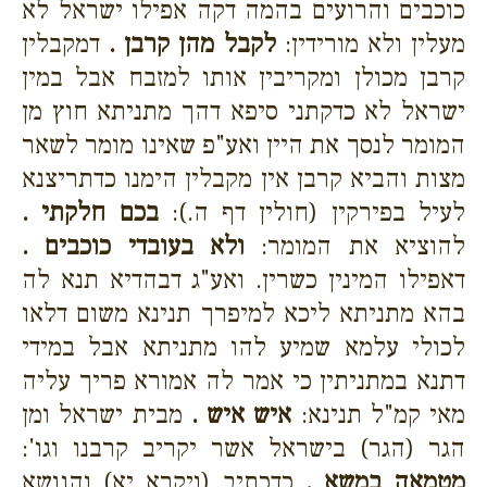
כוכבים והרועים בהמה דקה אפילו ישראל לא
מעלין ולא מורידין:
לקבל מהן קרבן .
דמקבלין
קרבן מכולן ומקריבין אותו למזבח אבל במין
ישראל לא כדקתני סיפא דהך מתניתא חוץ מן
המומר לנסך את היין ואע"פ שאינו מומר לשאר
מצות והביא קרבן אין מקבלין הימנו כדתריצנא
לעיל בפירקין (חולין דף ה.):
בכם חלקתי .
להוציא את המומר:
ולא בעובדי כוכבים .
דאפילו המינין כשרין. ואע"ג דבהדיא תנא לה
בהא מתניתא ליכא למיפרך תנינא משום דלאו
לכולי עלמא שמיע להו מתניתא אבל במידי
דתנא במתניתין כי אמר לה אמורא פריך עליה
מאי קמ"ל תנינא:
איש איש .
מבית ישראל ומן
הגר (הגר) בישראל אשר יקריב קרבנו וגו':
מטמאה במשא .
כדכתיב (ויקרא יא) והנושא