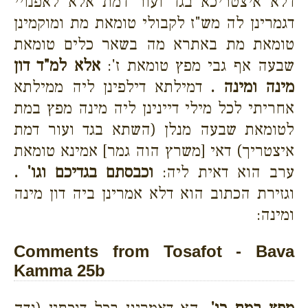
דלא איצטריכא בגד ועור דמת אלא לאפנויי
דגמרינן לה מש"ז לקבולי טומאת מת ומוקמינן
טומאת מת באתרא מה בשאר כלים טומאת
שבעה אף גבי מפץ טומאת ז':
אלא למ"ד דון
מינה ומינה .
דמילתא דילפינן ליה ממילתא
אחריתי לכל מילי דיינינן ליה מינה מפץ במת
לטומאת שבעה מנלן (השתא בגד ועור דמת
איצטריך) דאי [משרץ הוה גמר] אמינא טומאת
ערב הוא דאית ליה:
וכבסתם בגדיכם וגו' .
וגזירת הכתוב הוא דלא אמרינן ביה דון מינה
ומינה:
Comments from Tosafot - Bava
Kamma 25b