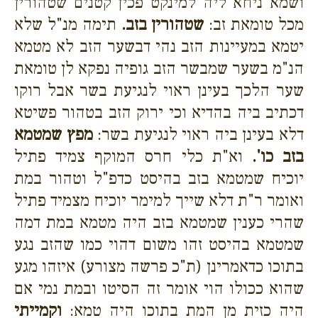
ושמא ניחא ליה למינקט פכין קטנים שטהורין
מכל טומאת זב:
שטהורין בזב.
תימה מנ"ל שלא
יטמא במעיינות הזב נהי דבשער הזב לא מטמא
הנ"מ בשער שמבשר הזב גופיה נפקא לן טומאת
שער הלכך בעינן ראוי לנגיעת בשר אבל רוקו
דכתיב ביה בהדיא וכי ירוק הזב בטהור פשיטא
דלא בעינן ביה ראוי לנגיעת בשר:
מפץ שמטמא
בזב כו'.
וא"ת כלי חרס המוקף צמיד פתיל
יוכיח שמטמא בזב בהיסט כדפ"ל וטהור במת
ואומר ר"ת דלא שייך למימר יוכיח מצמיד פתיל
שהרי כענין שמטמא בזב היה מטמא במת דמה
שמטמא בהיסט זהו משום דהוי כמו שהזב נגע
בתוכו כדאמרינן (ת"כ פרשה מצורע) איזהו מגע
שהוא ככולו הוי אומר זה הסיטו ובמת נמי אם
היה כזית מן המת בתוכו היה טמא:
וקמייתי