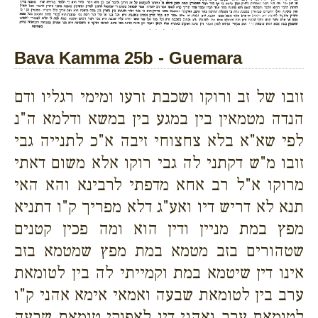
Bava Kamma 25b - Guemara
זובו של זב ורוקו ושכבת זרעו ומימי רגליו ודם
הנדה מטמאין בין במגע בין במשא ודלמא ה"נ
לפי שא"א בלא צחצוחי זיבה א"כ לתנייה גבי
זובו מ"ש דקתני לה גבי רוקו אלא משום דאתי
מרוקו א"ל רב אחא מדפתי לרבינא והא האי
תנא לא דריש דיו ואע"ג דלא מפריך ק"ו דתניא
מפץ במת מניין ודין הוא ומה פכין קטנים
שטהורים בזב מטמא במת מפץ שמטמא בזב
אינו דין שיטמא במת וקמייתי לה בין לטומאת
ערב בין לטומאת שבעה ואמאי אימא אהני ק"ו
לטומאת ערב ואהני דיו לאפוקי טומאת שבעה