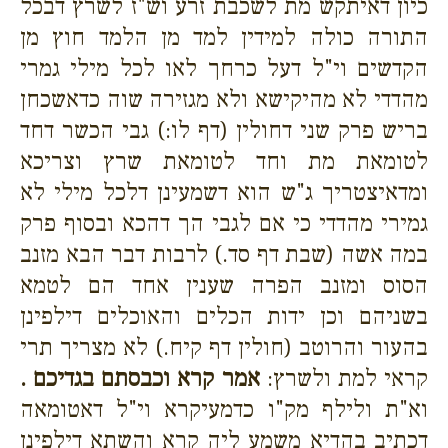
כיון דאיתקש מת לשכבת זרע וש"ז לשרץ דבכל
התורה כולה למידין למד מן הלמד חוץ מן
הקדשים וי"ל דעל כרחך לאו לכל מילי גמרי
מהדדי לא מהיקישא ולא מגזירה שוה כדאשכחן
בריש פרק שני דחולין (דף לו:) גבי הכשר דחד
לטומאת מת וחד לטומאת שרץ וצריכא
ומדאיצטריך ג"ש הוא דשמעינן דלכל מילי לא
גמירי מהדדי כי אם לגבי הך דהכא ובסוף פרק
במה אשה (שבת דף סד.) לרבות דבר הבא מזנב
הסוס ומזנב הפרה שענין אחד הם לטמא
בשניהם וכן ידות הכלים והאוכלים דילפינן
בהעור והרוטב (חולין דף קיח.) לא מצריך תרי
קראי למת ולשרץ:
אמר קרא וכבסתם בגדיכם .
וא"ת ולילף מק"ו כדמעיקרא וי"ל דאטומאה
דכתיב בהדיא משמע ליה קרא והשתא דילפינן