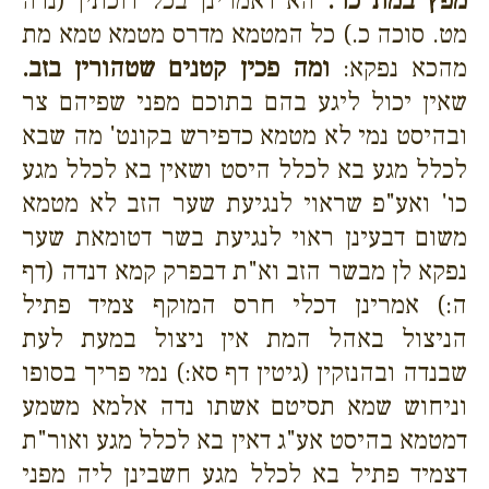
מפץ במת כו'.
הא דאמרינן בכל דוכתין (נדה
מט. סוכה כ.) כל המטמא מדרס מטמא טמא מת
מהכא נפקא:
ומה פכין קטנים שטהורין בזב.
שאין יכול ליגע בהם בתוכם מפני שפיהם צר
ובהיסט נמי לא מטמא כדפירש בקונט' מה שבא
לכלל מגע בא לכלל היסט ושאין בא לכלל מגע
כו' ואע"פ שראוי לנגיעת שער הזב לא מטמא
משום דבעינן ראוי לנגיעת בשר דטומאת שער
נפקא לן מבשר הזב וא"ת דבפרק קמא דנדה (דף
ה:) אמרינן דכלי חרס המוקף צמיד פתיל
הניצול באהל המת אין ניצול במעת לעת
שבנדה ובהנזקין (גיטין דף סא:) נמי פריך בסופו
וניחוש שמא תסיטם אשתו נדה אלמא משמע
דמטמא בהיסט אע"ג דאין בא לכלל מגע ואור"ת
דצמיד פתיל בא לכלל מגע חשבינן ליה מפני