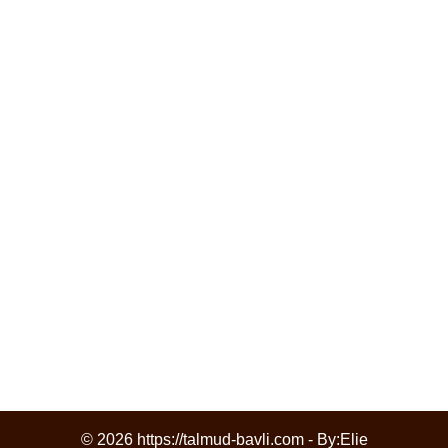
© 2026 https://talmud-bavli.com - By:
Elie