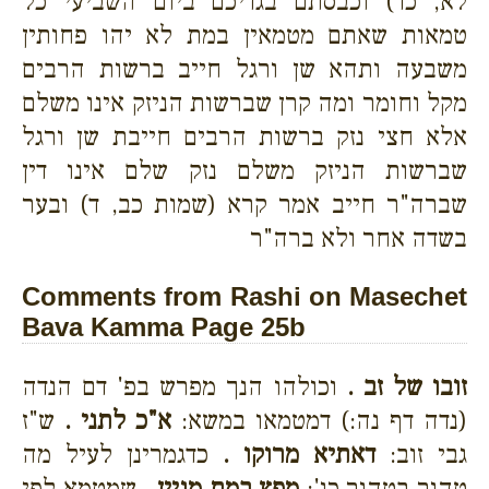
לא, כד) וכבסתם בגדיכם ביום השביעי כל
טמאות שאתם מטמאין במת לא יהו פחותין
משבעה ותהא שן ורגל חייב ברשות הרבים
מקל וחומר ומה קרן שברשות הניזק אינו משלם
אלא חצי נזק ברשות הרבים חייבת שן ורגל
שברשות הניזק משלם נזק שלם אינו דין
שברה"ר חייב אמר קרא (שמות כב, ד) ובער
בשדה אחר ולא ברה"ר
Comments from Rashi on Masechet
Bava Kamma Page 25b
זובו של זב .
וכולהו הנך מפרש בפ' דם הנדה
(נדה דף נה:) דמטמאו במשא:
א"כ לתני .
ש"ז
גבי זוב:
דאתיא מרוקו .
כדגמרינן לעיל מה
טהור בטהור כו':
מפץ במת מניין .
שמטמא לפי