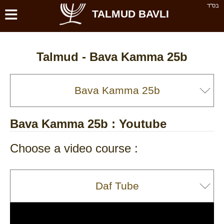
≡
בס''ד
TALMUD BAVLI
Talmud -
Bava Kamma 25b
Bava Kamma 25b
: Youtube
Choose a video course :