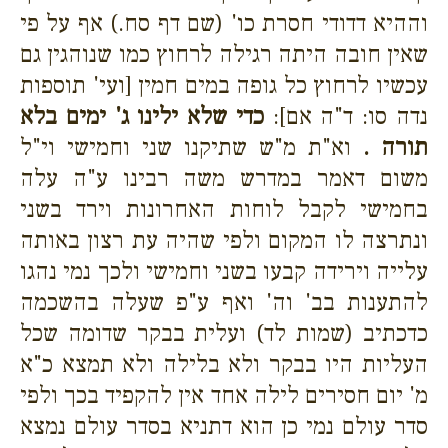
וההיא דדודי חסרת כו' (שם דף סח.) אף על פי
שאין חובה היתה רגילה לרחוץ כמו שנוהגין גם
עכשיו לרחוץ כל גופה במים חמין [ועי' תוספות
נדה סו: ד"ה אם]:
כדי שלא ילינו ג' ימים בלא
תורה .
וא"ת מ"ש שתיקנו שני וחמישי וי"ל
משום דאמר במדרש משה רבינו ע"ה עלה
בחמישי לקבל לוחות האחרונות וירד בשני
ונתרצה לו המקום ולפי שהיה עת רצון באותה
עלייה וירידה קבעו בשני וחמישי ולכך נמי נהגו
להתענות בב' וה' ואף ע"פ שעלה בהשכמה
כדכתיב (שמות לד) ועלית בבקר שדומה שכל
העליות היו בבקר ולא בלילה ולא תמצא כ"א
מ' יום חסירים לילה אחד אין להקפיד בכך ולפי
סדר עולם נמי כן הוא דתניא בסדר עולם נמצא