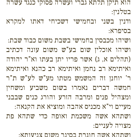
הוא תיקן תלתא גברי ועשרה פסוקי כנגד עשרה
בטלנין:
ודנין בשני ובחמישי דשכיחי דאתו למקרא
בסיפרא:
ושיהו מכבסין בחמישי בשבת משום כבוד שבת:
ושיהו אוכלין שום בע"ש משום עונה דכתיב
(תהלים א, ג) אשר פריו יתן בעתו וא"ר יהודה
ואיתימא רב נחמן ואיתימא רב כהנא ואיתימא
ר' יוחנן זה המשמש מטתו מע"ש לע"ש ת"ר
חמשה דברים נאמרו בשום משביע ומשחין
ומצהיל פנים ומרבה הזרע והורג כנים שבבני
מעיים וי"א מכניס אהבה ומוציא את הקנאה:
ושתהא אשה משכמת ואופה כדי שתהא פת
מצויה לעניים:
ושתהא אשה חוגרת בסינר משום צניעותא: