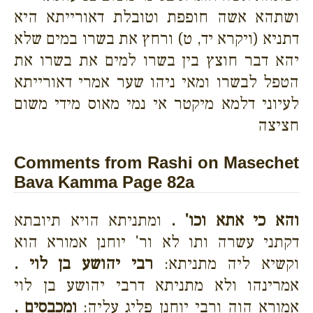
ושתהא אשה חופפת וטובלת דאורייתא היא
דתניא (ויקרא יד, ט) ורחץ את בשרו במים שלא
יהא דבר חוצץ בין בשרו למים את בשרו את
הטפל לבשרו ומאי ניהו שער אמרי דאורייתא
לעיוני דלמא מיקטר אי נמי מאוס מידי משום
חציצה
Comments from Rashi on Masechet
Bava Kamma Page 82a
והא כי אתא וכו' .
ומתניתא הויא תיובתא
דקתני עשרה ותו לא ור' יוחנן אמורא הוא
וקשיא ליה מתניתא:
רבי יהושע בן לוי .
אמרינהו ולא מתניתא דרבי יהושע בן לוי
אמורא הוה ורבי יוחנן פליג עליה:
ומכבסים .