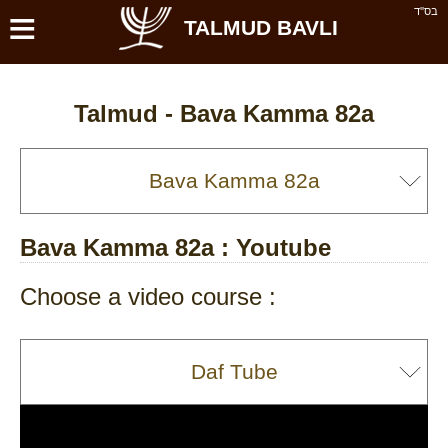
≡
בס''ד
TALMUD BAVLI
Talmud -
Bava Kamma 82a
Bava Kamma 82a
: Youtube
Choose a video course :