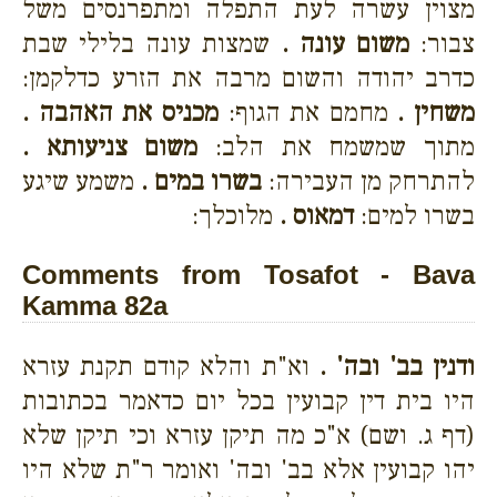
מצוין עשרה לעת התפלה ומתפרנסים משל
צבור:
משום עונה .
שמצות עונה בלילי שבת
כדרב יהודה והשום מרבה את הזרע כדלקמן:
משחין .
מחמם את הגוף:
מכניס את האהבה .
מתוך שמשמח את הלב:
משום צניעותא .
להתרחק מן העבירה:
בשרו במים .
משמע שיגע
בשרו למים:
דמאוס .
מלוכלך:
Comments from Tosafot - Bava
Kamma 82a
ודנין בב' ובה' .
וא"ת והלא קודם תקנת עזרא
היו בית דין קבועין בכל יום כדאמר בכתובות
(דף ג. ושם) א"כ מה תיקן עזרא וכי תיקן שלא
יהו קבועין אלא בב' ובה' ואומר ר"ת שלא היו