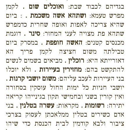
בגדיהם לכבוד שבת:
ואוכלים שום .
לקמן
מפרש טעמא:
ושתהא אשה משכמת .
: ביום
שהיא צריכה לאפות ואופה שחרית כדמפרש
שתהא פת מצויה לעני המחזר:
סינר .
דוגמת
מכנסים קטנים:
האשה חופפת .
במסרק ביום
טבילתה משום חציצה לקמן פריך הא
דאורייתא היא:
רוכלין .
מביאים בשמים לנשים
להתקשט בהם:
מחזירין בעיירות .
ולא יוכלו
בני העיירות לעכב עליהם:
משום יושבי קרנות .
יושבי חניות כל ימות החול עוסקין בסחורה
ואין קורין בשני ובחמישי תקון בגינייהו קריאה
יתירה:
רשומות .
מקראות:
עשרה בטלנין .
בני
אדם כשירים בטלין ממלאכתן לעסוק בצרכי
ציבור ולבא קודמין לבית הכנסת כדי שיהו