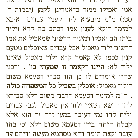
דעובר במעי זרה זר הוא דאפילו זר מאכיל את
אמו ואפילו ממזר כדאמרינן לקמן (יבמות ד'
סט:) מ"מ מיבעיא ליה לענין עבדים דאיכא
למימר דוקא לענין אמו דכתב בה קרא ויליד
ביתו הם יאכלו דמיניה דרשינן שמאכיל את אמו
דרשינן ילוד מאכיל אבל עבדים שאוכלים מטעם
קנין כספו לא קאמר קרא ילוד מאכיל שאינו
ילוד לא:
היינו דקאמר זו שמעתי כו' .
ורבנן
שהיו אומרים לו כן הוו סברי דטעמא משום
דילוד מאכיל:
אוכלין בשביל כל המשפחה כולה
.
ה"מ למימר דטעמא דרבנן משום דלא סבירא
להו דרשא דשאין ילוד אין מאכיל לגבי עבדים
ולית להו נמי דעובר במעי זרה זר הוא אלא
קבלה היתה בידו דטעמא משום דלא זכי בהו
עובר וקצת תימה דהא מסתמא מעשה ידיהם עד