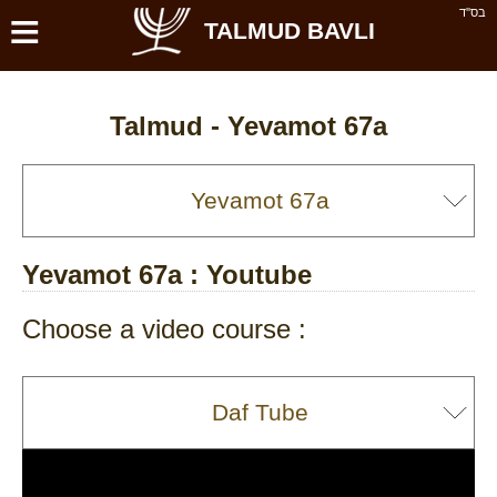
≡
בס''ד
TALMUD BAVLI
Talmud -
Yevamot 67a
Yevamot 67a
: Youtube
Choose a video course :