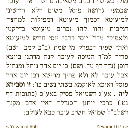
מוקי בשיש לו בנים משאינה גרושה ואין העובר
שבמעי גרושה פוסל משום דלא חיישינן
למיעוטא דסמוך מיעוטא דמפילות למחצה
דנקבות והוו להו זכרים מיעוטא כדלקמן
ולאפוקי מדר' יוסי דרבי יוסי חייש למיעוטא
ואתי שפיר דבפרק מי שמת (ב"ב קמב. ושם)
פריך למ"ד המזכה לעובר קנה מדתנן ביוצא
דופן (נדה דף מד. ושם) בן יום אחד נוחל ומנחיל
אבל עובר לא ולא פריך מרישא דבן יום אחד
פוסל דאיכא לאוקמא בשתי נשים כו':
זו וסבירא
ליה .
אע"ג דשמואל פסיק באע"פ (כתובות דף
נט.) כרבי יוחנן הסנדלר דאין אדם מקנה
דשלב"ל שמואל חשיב עובר כבא לעולם:
< Yevamot 66b
Yevamot 67b >