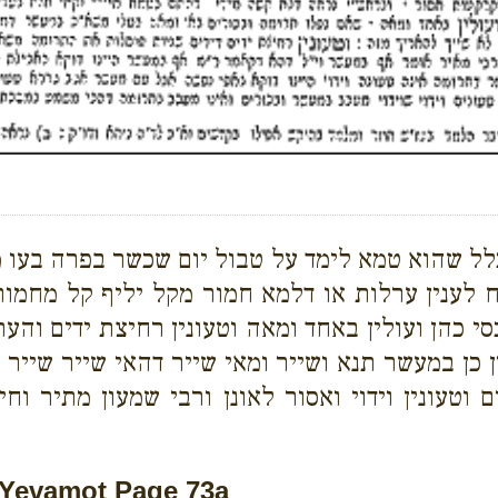
לל שהוא טמא לימד על טבול יום שכשר בפרה בעו מ
ח לענין ערלות או דלמא חמור מקל יליף קל מחמור
כסי כהן ועולין באחד ומאה וטעונין רחיצת ידים וה
כן במעשר תנא ושייר ומאי שייר דהאי שייר שייר 
טעונין וידוי ואסור לאונן ורבי שמעון מתיר וחיי
Yevamot Page 73a