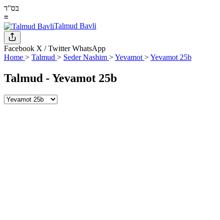
בס''ד
≡
Talmud Bavli
Facebook
X / Twitter
WhatsApp
Home
>
Talmud
>
Seder Nashim
>
Yevamot
>
Yevamot 25b
Talmud -
Yevamot 25b