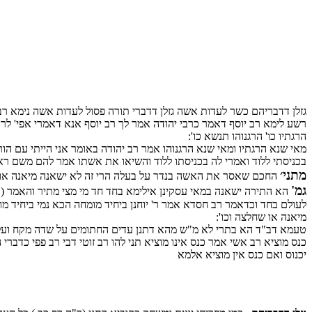
גזלן דדבריהם כשר לעדות אשה גזלן דדברי תורה פסול לעדות אשה נימא ר
רשע לימא רב יוסף דאמר כרבי יהודה אמר לך רב יוסף אנא דאמרי אפי' לרב
הרגתיו כו' הרגנוהו תנשא כו':
מאי שנא הרגתיו ומאי שנא הרגנוהו אמר רב יהודה באומר אני הייתי עם הו
בכניסתי ללוד ואמרי לה בכניסתו ללוד והשיאו את אשתו אמר להם משם ראיה 
מתני׳
החכם שאסר את האשה בנדר על בעלה הרי זה לא ישאנה מיאנה או ש
גמ'
הא התירה ישאנה במאי עסקינן אילימא בחד חד מי מצי מתיר והאמר (ר
לעולם בחד וכדאמר רב חסדא אמר ר' יוחנן ביחיד מומחה הכא נמי ביחיד מו
מיאנה או שחלצה וכו':
טעמא דב"ד הא בתרי לא מ"ש מהא דתנן עדים החתומים על שדה מקח ועל גט
כנס מוציא רב אשי אמר כנס אינו מוציא תני להו רב זוטי דבי רב פפי כדבר
יכנוס ואם כנס אין מוציא אלמא