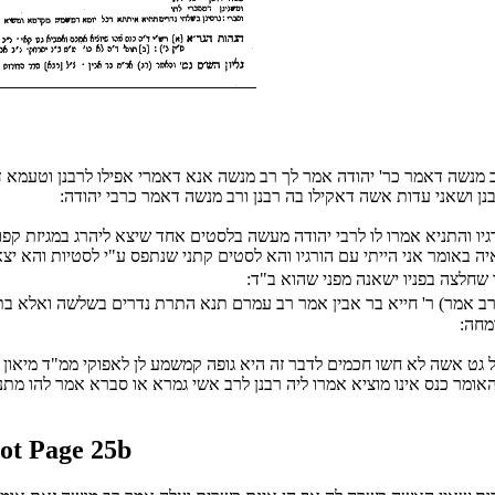
ב מנשה דאמר כר' יהודה אמר לך רב מנשה אנא דאמרי אפילו לרבנן וטעמא
נן ושאני עדות אשה דאקילו בה רבנן ורב מנשה דאמר כרבי יהודה:
רגיו והתניא אמרו לו לרבי יהודה מעשה בלסטים אחד שיצא ליהרג במגיזת ק
באומר אני הייתי עם הורגיו והא לסטים קתני שנתפס ע"י לסטיות והא יצא לי
חלצה בפניו ישאנה מפני שהוא ב"ד:
ב אמר) ר' חייא בר אבין אמר רב עמרם תנא התרת נדרים בשלשה ואלא בתלת
מחה:
 אשה לא חשו חכמים לדבר זה היא גופה קמשמע לן לאפוקי ממ"ד מיאון בפנ
י האומר כנס אינו מוציא אמרו ליה רבנן לרב אשי גמרא או סברא אמר להו מת
ot Page 25b