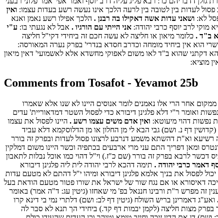
זלן דדבריהם כו': רבא פליג עליה דרב יוסף ואמר אפי' אמר פלוני רבעני
 פסול לעדות בין לטובה בין לרעה הלכך אינו נעשה רשע בעדות עצמו:
ואין
פסל לא:
ושאני עדות אשה דאקילו בה רבנן .
הלכך אפילו רשע נאמן ואנא
א מוקי לרב יוסף כרבי יהודה:
אני הייתי עם הורגיו .
אבל לא נגעתי בו:
ע"י
 ב"ד .
כלומר מיאון או חליצה לא עשה חכם זה ביחידי דקי"ל חליצה
י הוא אין ביחיד מומחה וכדרב חסדא בנדרי' בפרק נערה המאורסה:
הא דקתני שהוא ב"ד לאו משום לאפוקי מחשדא אלא לאשמועי' דאין מיאון
ן מוציא:
Comments from Tosafot - Yevamot 25b
ממקום אחר הרי אלו נאמנים לומר אנוסים היינו לא שנו אלא שאמרו
פשות ואומר ר"י דלא פלגינן דיבורא כדי לפסול השטר דמדאוריית' עדים
 נפשות דהוי מיעוטא:
ואין אדם משים עצמו רשע .
היינו לפסול את עצמו
(קדושין דף נ. ושם) גבי הבא לי מן החלון או מן הדלוסקמא דלא עביד
יה רשיעא וא"ת דהשתא משמע דנרבע לרצונו פסול לעדות ובפרק זה בורר
נטרס ומאן דפריך התם עני מרי ארבעים בכתפיה וכשר היינו משום דמלקין
 דכשר לרבא בפרק זה בורר (שם כ"ז.) וי"ל דהוי כמו אוכל נבלות לתאבון
סף דאמר כרבי יהודה .
תימה דהכא לרבי יהודה לית ליה פלגינן דיבורא
יכול לפסול את בניך אלמא פלגינן דיבורא ומיהו י"ל דהתם לא מטעם עדות
חתיכה דאיסורא או אם נגח שור של ישראל את שורו פטור מטעם הודאת בעל
ין זה מפרש ר"ת ורבינו חננאל בפ' מי שאחזו (גיטין עג: ד"ה אמר) באומר
ואע"ג דאמרינן בריש השולח (גיטין דף לב: ושם) דלתרי נמי בי דינא קרו
 בפרק מצות חליצה (לקמן יבמות דף קד.) ביחידי הך תנא לא סבר לה
ושם) דן את הדין זיכה וחייב טימא וטיהר וכן העדים שהעידו כולם