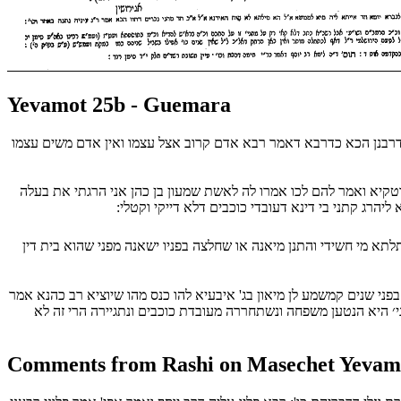
Yevamot 25b - Guemara
 דרבנן הכא כדרבא דאמר רבא אדם קרוב אצל עצמו ואין אדם משים עצמו
פוטקיא ואמר להם לכו אמרו לה לאשת שמעון בן כהן אני הרגתי את בעלה
הרג קתני בי דינא דעובדי כוכבים דלא דייקי וקטלי:
א מי חשידי והתנן מיאנה או שחלצה בפניו ישאנה מפני שהוא בית דין
י שנים קמשמע לן מיאון בג' איבעיא להו כנס מהו שיוציא רב כהנא אמר
ני׳ היא הנטען משפחה ונשתחררה מעובדת כוכבים ונתגיירה הרי זה לא
Comments from Rashi on Masechet Yevam