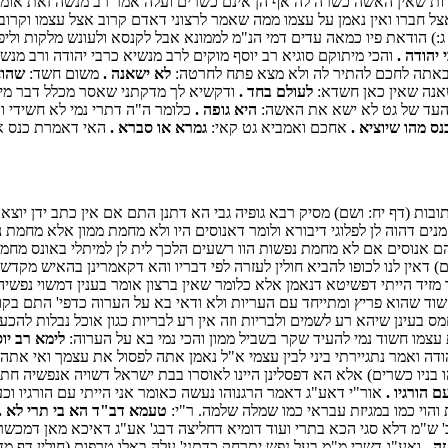
דות שאין האשה כשרה לה אף הן אינם כשרים ועלה אמר רב מנשה זאת אומרת ג
 אצל חברו ואין נאמן על עצמו ממה שאמר לרצוני דאדם קרוב אצל עצמו וקרוב
:) הודאת פיו כמאה עדים דמי הנ"מ לממונא אבל לקנסא ולעונש מלקות ולי
יהודה .
והכי מיתוקם סוגיא רב יוסף מוקים לרב מנשיא כרבי יהודה ורב מנשי
באתה לחכם להתיר לה ולא מצא פתח לחרטה:
לא ישאנה .
משום חשד:
שהוא
אנה שאין כאן חשדא:
לעולם בחד .
ודקשיא לך מדקתני שאסר מכלל דבר מישר
ן העד של גט לא ישא את האשה:
היא גופה .
כלומר ה"ה דתרי נמי לא חשידי ו
נס מהו שיוציא .
אחכם ואמביא גט קאי:
גמרא או סברא .
האי דאמרת כנס אי
ות (דף יח: ושם) מסיק רבא גופיה גבי הא דתנן התם אם אין כתב ידן יוצא 
נים דהוה לן לפלוגי דיבורא ולומר דאנוסים היו ולא מחמת ממון אלא מחמת נ
 אנוסים אם לא מחמת נפשות הוו רשעים הלכך לית לן למיתלי באונס מחמת
) דאין לנו לכופו להביא חולין לעזרה לפי דבריו והא דקאמרינן בהאיש מקדש 
 מזיד הייתי דפשיטא דנאמן אלא כלומר שאין ברצון אומר בענין דמשוי נפש
שוד שהוא פריץ ומתייחד עם העריות ולא ודאי בא על הערוה כדפי' התם בקו
עינן שיהא רע לשמים ולבריות וזה אין רע לבריות כגון אוכל נבלות להכעיס
עצמו חשוד נמי להעיד שקר בשביל ממון והכי נמי בא על הערוה:
לימא רב יו
דה ואמר נתגיירתי ביני לבין עצמי א"ל נאמן אתה לפסול את עצמך ואי אתה 
ו בניו כשרים) אלא הא דפסלינן היינו לאוסרו בבת ישראל דשויה אנפשיה 
ם הורגיו .
אור"י דאע"ג דאמר הרגנוהו נעשה כאומר אני הייתי עם הורגיו וכענ
 והוי כמו במגיזת עבראי כמו שמלה שלמה. ר"י:
טעמא דב"ד הא בי תרי לא .
' ש"מ דלא סגי הכא בתרי ועוד דומיא דחליצה דבג' אע"ג דאיכא מאן דמכשר
ה .
ואע"ג דשרי מ"מ בעל נפש יתרחק כדתני' עלה באלו טרפות (חולין דף מד: 