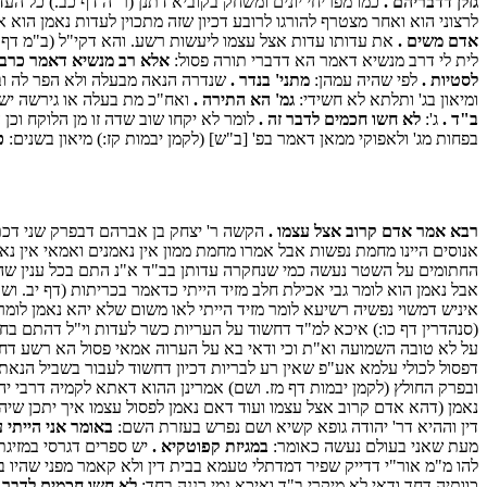
גזלן דדבריהם .
כמו מפריחי יונים ומשחק בקוביא דתנן (ר"ה דף כב.) כל הע
לרצוני הוא ואחר מצטרף להורגו לרובע דכיון שזה מתכוין לעדות נאמן הוא
אדם משים .
את עדותו עדות אצל עצמו ליעשות רשע. והא דקי"ל (ב"מ דף ג
לית לי דרב מנשיא דאמר הא דדברי תורה פסול:
אלא רב מנשיא דאמר כרבי 
לסטיות .
לפי שהיה עמהן:
מתני' בנדר .
שנדרה הנאה מבעלה ולא הפר לה ו
ומיאון בג' ותלתא לא חשידי:
גמ' הא התירה .
ואח"כ מת בעלה או גירשה יש
ב"ד .
ג':
לא חשו חכמים לדבר זה .
לומר לא יקחו שוב שדה זו מן הלוקח וכ
בפחות מג' ולאפוקי ממאן דאמר בפ' [ב"ש] (לקמן יבמות קז:) מיאון בשנים:
כ
רבא אמר אדם קרוב אצל עצמו .
הקשה ר' יצחק בן אברהם דבפרק שני דכתוב
אנוסים היינו מחמת נפשות אבל אמרו מחמת ממון אין נאמנים ואמאי אין נאמ
החתומים על השטר נעשה כמי שנחקרה עדותן בב"ד א"נ התם בכל ענין שהם
אבל נאמן הוא לומר גבי אכילת חלב מזיד הייתי כדאמר בכריתות (דף יב. ושם
איניש דמשוי נפשיה רשיעא לומר מזיד הייתי לאו משום שלא יהא נאמן לומר
(סנהדרין דף כו:) איכא למ"ד דחשוד על העריות כשר לעדות וי"ל דהתם בח
על לא טובה השמועה וא"ת וכי ודאי בא על הערוה אמאי פסול הא רשע דחמס ב
דפסול לכולי עלמא אע"פ שאין רע לבריות דכיון דחשוד לעבור בשביל הנאת 
ובפרק החולץ (לקמן יבמות דף מז. ושם) אמרינן ההוא דאתא לקמיה דרבי יהו
נאמן (דהא אדם קרוב אצל עצמו ועוד דאם נאמן לפסול עצמו איך יתכן שיה
דין וההיא דר' יהודה גופא קשיא ושם נפרש בעזרת השם:
באומר אני הייתי ע
מעת שאני בעולם נעשה כאומר:
במגיזת קפוטקיא .
יש ספרים דגרסי במזיגת
להו מ"מ אור"י דדייק שפיר דמדתלי טעמא בבית דין ולא קאמר מפני שהיו ב
כוותיה דחד ודאי לא מיקרי ב"ד ואיכא נמי רננה בחד:
לא חשו חכמים לדבר ז