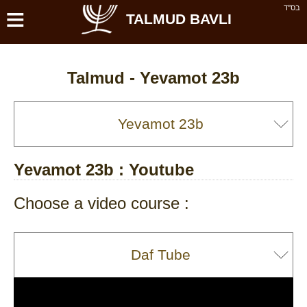
≡
בס''ד
TALMUD BAVLI
Talmud -
Yevamot 23b
Yevamot 23b
: Youtube
Choose a video course :