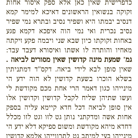
כדפרישית שאין כאן אלא ספק איסור אחות
זקוקה בנשואין הראשונים דאיכא למימר קמא
דנסיב יבמתו היא ושפיר נסיב ובתרא נמי שפיר
נסיב נכרית ואי נמי הוה איפכא דקמא פגע
באחות זקוקתו כיון שבא שני ויבמה פקע זיקתה
מאחיו והותרה לו אשתו ואיסורא דעבד עבד:
גמ' שמעת מינה קדושין שאין מסורים לביאה .
שאין סופן לבא לידי ביאה. דקס"ד דמתניתין
בשלא הוכרו בשעת קדושין לא הוה ידע הי
מינייהו כגון דאמר הרי אחת מכם מקודשת לי
ועשו שתיהן שליח לקבל קדושין וקדושין אלו
אין סופן לביאה דכל חדא קיימא עליה בספק
אחות אשה ומדקתני נותן גט לזו וגט לזו מכלל
דחדא מיהא מקודשת ומשום ספיקא דלא ידע הי
מינייהו בעי למיתב גט לתרווייהו אלמא קדושין