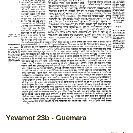
Yevamot 23b - Guemara