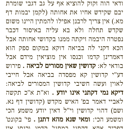
ודאי הוה זקוק להוציא אף על גב דגבי שומרת
יבם שקידש אחיו את אחותה (לקמן יבמות דף
מא.) אין צריך לרבנן אפילו להמתין היינו משום
שקדש תחלה ולא בא עליה באיסור דכבר
נפטרה היבמה זיקתה ממנו בקדושי אחותה אבל
הכא דקני לה בביאה דוקא במקום ספק הוא
דאמרינן קדמו וכנסו אין מוציאין מידם אבל
בודאי לא:
קדושין שאין מסורים לביאה .
פירוש
דע"י קדושין קא מפסדה בביאה אבל חייבי
לאוין ועשה חשיבי קדושין המסורים לביאה:
דיקא נמי דקתני אינו יודע .
וא"ת א"כ תקשה
לאביי דאמר בפ' האיש מקדש (קדושין דף נא.
ושם) דהוי קדושין וי"ל דאין יודע משמע הכי
ומשמע הכי:
ומאי שנא מהא דתנן .
פי' בקונט'
דפריך אהא דקתני במתני' קדמו וכנסו אין