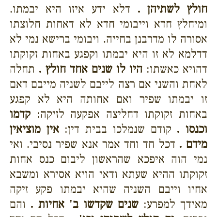
חולץ לשתיהן .
דלא ידע איזו היא יבמתו.
ומיחלץ חדא וייבומי חדא לא דאחות חלוצתו
אסורה לו מדרבנן בחייה. ויבומי ברישא נמי לא
דדלמא לא זו היא יבמתו וקפגע באחות זקוקתו
דהויא כאשתו:
היו לו שנים אחד חולץ .
תחלה
לאחת והשני אם רצה לייבם לשניה מייבם דאם
זו יבמתו שפיר ואם אחותה היא לא קפגע
באחות זקוקתו דחליצה אפקעה לזיקה:
קדמו
וכנסו .
קודם שנמלכו בבית דין:
אין מוציאין
מידם .
דכל חד וחד אמר אנא שפיר נסיבי. ואי
נמי הוה איפכא שהראשון ליבום כנס אחות
זקוקתו ההיא שעתא ודאי הויא אסירא ומשבא
אחיו וייבם השניה שהיא יבמתו פקע זיקה
מאידך למפרע:
שנים שקדשו ב' אחיות .
והם