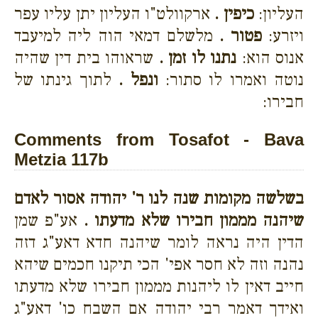
העליון:
כיפין .
ארקוולט"ו העליון יתן עליו עפר
ויזרע:
פטור .
מלשלם דמאי הוה ליה למיעבד
אנוס הוא:
נתנו לו זמן .
שראוהו בית דין שהיה
נוטה ואמרו לו סתור:
ונפל .
לתוך גינתו של
חבירו:
Comments from Tosafot - Bava
Metzia 117b
בשלשה מקומות שנה לנו ר' יהודה אסור לאדם
שיהנה מממון חבירו שלא מדעתו .
אע"פ שמן
הדין היה נראה לומר שיהנה חדא דאע"ג דזה
נהנה וזה לא חסר אפי' הכי תיקנו חכמים שיהא
חייב דאין לו ליהנות מממון חבירו שלא מדעתו
ואידך דאמר רבי יהודה אם השבח כו' דאע"ג