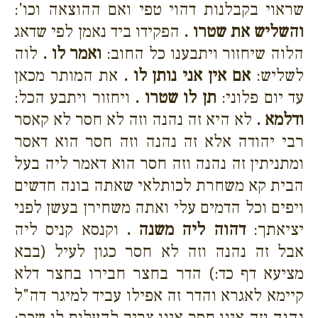
שראוי בקבלנות דהוי טפי ואם ההוצאה וכו':
והשליש את שטרו .
הפקידו ביד נאמן לפי שדאג
הלוה שיחזור ויתבענו כל החוב:
ואמר לו .
לוה
לשליש:
אם אין אני נותן לו .
את המותר מכאן
עד יום פלוני:
תן לו שטרו .
ויחזור ויתבע הכל:
ודלמא .
לא היא זה נהנה וזה לא חסר לא קאסר
רבי יהודה אלא זה נהנה וזה חסר הוא דאסר
ומתניתין זה נהנה וזה חסר הוא דאמר ליה בעל
הבית קא משחרת לכותלאי שאתה בונה חדשים
ויפים וכל הדמים עלי ואתה משחירן בעשן לפני
יציאתך:
דהוה ליה משנה .
וקנסא קניס ליה
אבל זה נהנה וזה לא חסר כגון לעיל (בבא
מציעא דף כד:) הדר בחצר חבירו בחצר דלא
קיימא לאגרא והדר זה אפילו עביד למיגר דה"ל
נהנה וזה אינו חסר אינו צריך להעלות לו שכר: