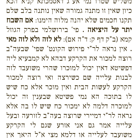
משליש שטרו נמי אע"ג דאסמכתא קניא הכא
כיון שאין זו מתנה גמורה שאין נותנה בלב שלם
תקנו חכמים שלא יהנה מלוה הימנו:
אם השבח
יתר על היציאה .
פי' בירושלמי בפרק הגוזל
קמא (ב"ק דף ק: ד"ה אם):
לא לזה ולא לזה מאי
.
אין נראה לר"י פירוש הקונט' שפי' שבעה"ב
רוצה למכור את הקרקע דבהא לא קמבעיא ליה
דפשיטא דאין יכול למוכרו שהרי משועבד לזה
לבנות עלייה שם כשירצה ואי רוצה למכור
הקרקע לעשות הבית ואין מוכר אלא כח שיש
לו בתוכה הא נמי פשיטא שבענין זה יכול
למוכרה דלמה לא ימכור כח שיש לו בה אלא
נראה לר"י דמיירי שרוצה בעה"ב לזורעה ובעל
עלייה אמר גם אני אזרע שגם לי הקרקע
משועבד לעלייה או דלמא מצי א"ל היאך אין