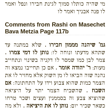
מי שהיה כותלו סמוך לגינת חבירו ונפל ואמר
לו פנה אבניך ואמר לו
Comments from Rashi on Masechet
Bava Metzia Page 117b
גמ' שיהנה מממון חבירו .
שלא במתנה עד
שתהא מדעתו ונוחה לו:
נותן לו דמי צמרו .
צמר לבן כמו שמסר לו דקניה בשינוי ונתחייב
מעות:
ר' יהודה אומר .
אם כן תחייבו נמצא זה
נהנה שזה הביאו לו מן השוק אלא מחזיר לו את
הצמר כמות שהוא צבוע וידו על התחתונה:
אם
השבח .
שהשביח הצמר יתר על היציאה
שהוציא צבע זה בסממנין ועצים ושכר טרחו
כשאר שכיר יום:
נותן לו את היציאה .
ולא מה