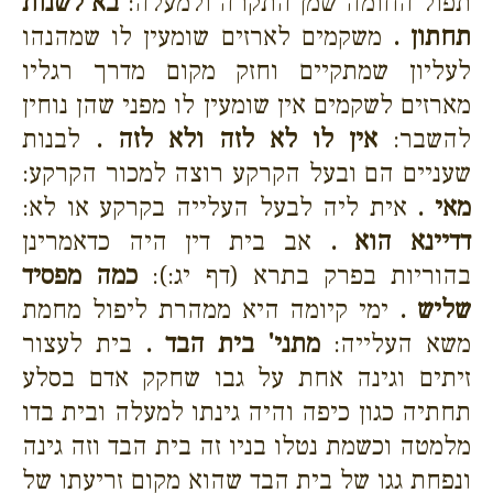
תפול החומה שמן התקרה ולמעלה:
בא לשנות
תחתון .
משקמים לארזים שומעין לו שמהנהו
לעליון שמתקיים וחזק מקום מדרך רגליו
מארזים לשקמים אין שומעין לו מפני שהן נוחין
להשבר:
אין לו לא לזה ולא לזה .
לבנות
שעניים הם ובעל הקרקע רוצה למכור הקרקע:
מאי .
אית ליה לבעל העלייה בקרקע או לא:
דדיינא הוא .
אב בית דין היה כדאמרינן
בהוריות בפרק בתרא (דף יג:):
כמה מפסיד
שליש .
ימי קיומה היא ממהרת ליפול מחמת
משא העלייה:
מתני' בית הבד .
בית לעצור
זיתים וגינה אחת על גבו שחקק אדם בסלע
תחתיה כגון כיפה והיה גינתו למעלה ובית בדו
מלמטה וכשמת נטלו בניו זה בית הבד וזה גינה
ונפחת גגו של בית הבד שהוא מקום זריעתו של