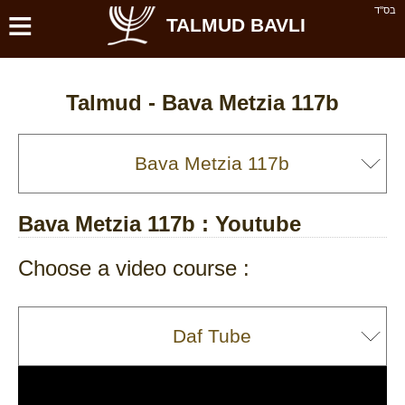
≡
בס''ד
TALMUD BAVLI
Talmud -
Bava Metzia 117b
Bava Metzia 117b
: Youtube
Choose a video course :