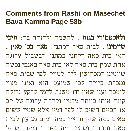
Comments from Rashi on Masechet
Bava Kamma Page 58b
ולאסטמורי בגוה .
להשמר ולהזהר בה:
היכי
שיימינן .
לבית סאה דמתני':
סאה בס' סאין .
האי בית סאה דקתני במתני' דבשביל ערוגה
אחת שמין בית סאה לאו בית סאה באנפי נפשה
שיימינן דמכחישין ליה למזיק לפי שבית סאה
נמכרת ביוקר לפי שמועט הוא ואינו מצוי
לימכר ועני שאין ידו משגת לדמי קרקע גדולה
קונה אותו ביותר מדמיו וקרחת ערוגה של קב
או קביים חשיב לו לפי דמיו אלא שמין ששים
סאים כמה שוין ורואין כמה דמים מגיעין לבית
סאה וחוזרין ושמין כמה נפחתו דמיו בשביל