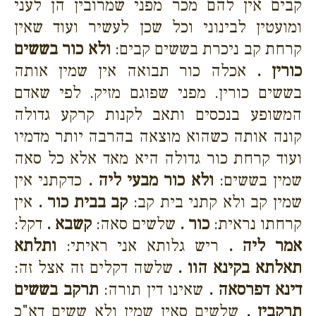
קבים אין להם מכר מפני שמרובין הן לעני
ומועטין לבינוני וכל שכן לעשיר ועוד שאין
קרחת קב ניכרת בששים קבים:
ולא כור בששים
כורין .
אכלה כור תבואה אין שמין אותה
בששים כורין. מפני שפוגם מזיק. לפי שאדם
המשופע בנכסים ותאב לקנות קרקע גדולה
קונה אותה כשהוא מוצאה בהרבה יותר מדמיו
ועוד קרחת כור גדולה היא מאד אלא כל סאה
שמין בששים:
ולא כור מבעי ליה .
כדקתני אין
שמין קב ולא קתני בית קב:
קב בבית כור .
אין
קרחתו נראית:
כור .
שלשים סאה:
קשבא .
דקל:
אמר ליה .
ריש גלותא אני ראיתי:
ותלתא
תאלתא בקינא הוו .
שלשה דקלים זה אצל זה:
דינא דפרסאה .
שאינו דין תורה:
תרקב בששים
תרקבין .
שלשים סאין שמין ולא ששים דא"כ