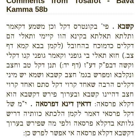
Comments from Tosafot - Bava
Kamma 58b
קשבא .
פי' בקונטרס דקל וכן משמע דקאמר
ותלתא תאלתא בקינא הוו קיימי ותאלי הם
דקלים כדמוכח בהחובל (לקמן בבא קמא דף
צב.) חזא תאלי בי גופני וקאמר גופני קנו דקלי
וקשה דבפ"ק דע"ז (דף יד:) תנן דקל טב וחצב
ונקלבא ומפרש בגמ' חצב קשבא ושמא יש מיני
דקלים הרבה שאחד קרוי דקל סתם ואחד קרוי
חצב דהיינו קשבא ובערוך פירש דקשבא הוא
דקלא פרסאה:
דדאין דינא דפרסאה .
י"מ של
דקל פרסאי דאמר לקמן הלכתא כוותיה דריש
גלותא בדקלא פרסאה ולפי מה שפירש בערוך
דקשבא דקלא פרסאה אי אפשר לפרש כן: