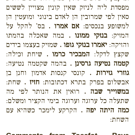
מפסדת ליה לניזק שאין קונין מצויין לששים
סאין לפי שמרובין הן לאדם בינוני ומועטין הן
למשופע בנכסים:
אם אמרו .
בס' להקל על
המזיק:
בנזקי ממונו .
במה שאכלה בהמתו
והזיקה:
יאמרו בנזקי גופו .
שמזיק בעצמו בידים
שקצץ לדקל:
המבכיר כרמו .
שיחת וכילה:
קטמה נטיעה גרסינן .
בהמה שקטמה נטיעה:
גוזרי גזירות .
קונסי קנסות אדמון וחנן בן
אבשלום בפרק בתרא דכתובות:
חזיז .
שחת:
במשוייר שבה .
רואין את הנותר לפי מה
שתעלה כל ערוגה וערוגה בימי הקציר ומשלם:
כמה היתה יפה .
הקרקע לימכר כשהיא עם
השחת: