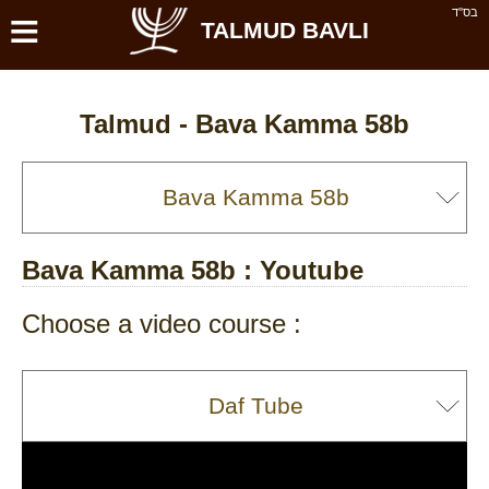
≡
בס''ד
TALMUD BAVLI
Talmud -
Bava Kamma 58b
Bava Kamma 58b
: Youtube
Choose a video course :