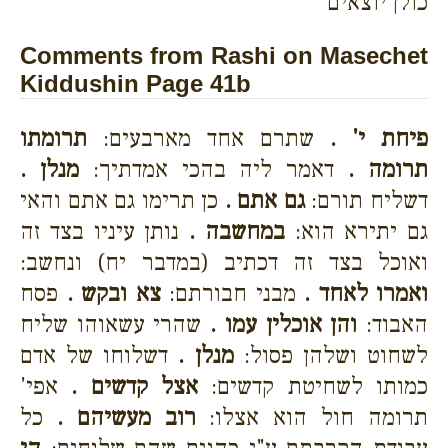
כולן יוצאים
Comments from Rashi on Masechet
Kiddushin Page 41b
פיחת י' .
שתרם אחד מארבעים:
תרומתו
תרומה .
דאמר ליה בהכי אמדתיך:
מנלן .
דשליח תורם:
גם אתם .
כן תרימו גם אתם והאי
גם יתירא הוא:
במחשבה .
נותן עיניו בצד זה
ואוכל בצד זה דכתיב (במדבר יח) ונחשב:
ואמרו לאחד .
מבני חבורתם:
צא ובקש .
פסח
האבוד:
והן אוכלין עמו .
שהרי עשאוהו שליח
לשחוט ושלהן פסול:
מנלן .
דשלוחו של אדם
כמותו לשחיטת קדשים:
אצל קדשים .
אפי'
תרומה חול הוא אצלו:
רוב מעשיהם .
כל