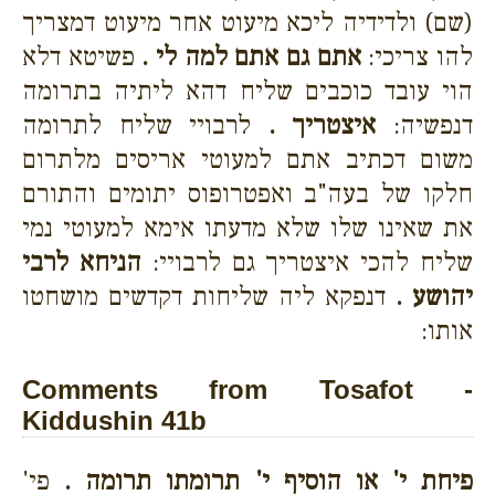
(שם) ולדידיה ליכא מיעוט אחר מיעוט דמצריך
להו צריכי:
אתם גם אתם למה לי .
פשיטא דלא
הוי עובד כוכבים שליח דהא ליתיה בתרומה
דנפשיה:
איצטריך .
לרבויי שליח לתרומה
משום דכתיב אתם למעוטי אריסים מלתרום
חלקו של בעה"ב ואפטרופוס יתומים והתורם
את שאינו שלו שלא מדעתו אימא למעוטי נמי
שליח להכי איצטריך גם לרבויי:
הניחא לרבי
יהושע .
דנפקא ליה שליחות דקדשים מושחטו
אותו:
Comments from Tosafot -
Kiddushin 41b
פיחת י' או הוסיף י' תרומתו תרומה .
פי'