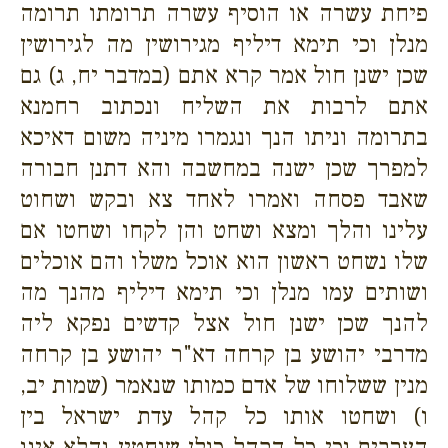
פיחת עשרה או הוסיף עשרה תרומתו תרומה
מנלן וכי תימא דיליף מגירושין מה לגירושין
שכן ישנן חול אמר קרא אתם (במדבר יח, ג) גם
אתם לרבות את השליח ונכתוב רחמנא
בתרומה וניתו הנך ונגמרו מיניה משום דאיכא
למפרך שכן ישנה במחשבה והא דתנן חבורה
שאבד פסחה ואמרו לאחד צא ובקש ושחוט
עלינו והלך ומצא ושחט והן לקחו ושחטו אם
שלו נשחט ראשון הוא אוכל משלו והם אוכלים
ושותים עמו מנלן וכי תימא דיליף מהנך מה
להנך שכן ישנן חול אצל קדשים נפקא ליה
מדרבי יהושע בן קרחה דא"ר יהושע בן קרחה
מנין ששלוחו של אדם כמותו שנאמר (שמות יב,
ו) ושחטו אותו כל קהל עדת ישראל בין
הערבים וכי כל הקהל כולן שוחטין והלא אינו