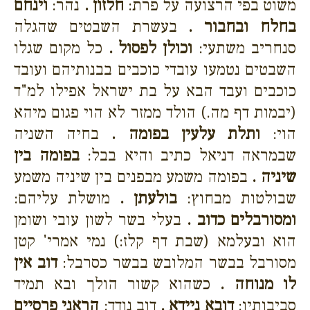
משוט בפי הרצועה על פרת:
חלזון .
נהר:
וינחם
בחלח ובחבור .
בעשרת השבטים שהגלה
סנחריב משתעי:
וכולן לפסול .
כל מקום שגלו
השבטים נטמעו עובדי כוכבים בבנותיהם ועובד
כוכבים ועבד הבא על בת ישראל אפילו למ"ד
(יבמות דף מה.) הולד ממזר לא הוי פגום מיהא
הוי:
ותלת עלעין בפומה .
בחיה השניה
שבמראה דניאל כתיב והיא בבל:
בפומה בין
שיניה .
בפומה משמע מבפנים בין שיניה משמע
שבולטות מבחוץ:
בולעתן .
מושלת עליהם:
ומסורבלים כדוב .
בעלי בשר לשון עובי ושומן
הוא ובעלמא (שבת דף קלז:) נמי אמרי' קטן
מסורבל בבשר המלובש בבשר כסרבל:
דוב אין
לו מנוחה .
כשהוא קשור הולך ובא תמיד
סביבותיו:
דובא ניידא .
דוב נודד:
הראני פרסיים