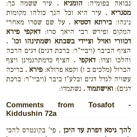
נבואה בפומיה:
הומניא .
עיר ששמה כך:
מסגריא .
עיר היא וכל הנך כולהו מקומות
נינהו:
בירתא דסטיא .
על שם שסרו מאחרי
המקום ופירש רבי היאך סרו:
דאקפי פירא
דכוורי ואזיל וציידי בשבתא ושמתינהו וכו' .
הציף הביבר (ויביי"ר: ברכת דגים) דגים הרבה
והלכו וצדו:
דאקפי .
הציף כדמתרגמינן ויצף
הברזל (מלכים ב ו) וקפא פרזלא:
פירא .
בריכה
עשויה לגדל דגים ובלע"ז ביבר (ויביי"ר: ברכת
דגים):
ואישתמוד .
נשתמדו:
Comments from Tosafot -
Kiddushin 72a
להך גיסא דפרת עד היכן .
פי' בקונטרס להכי