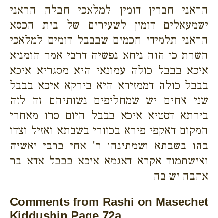
הראני חברין דומין למלאכי חבלה הראני
ישמעאלים דומין לשעירים של בית הכסא
הראני תלמידי חכמים שבבבל דומים למלאכי
השרת כי הוה ניחא נפשיה דרבי אמר הומניא
איכא בבבל כולה עמונאי היא מסגריא איכא
בבבל כולה דממזירא היא בירקא איכא בבבל
שני אחים יש שמחליפים נשותיהם זה לזה
בירתא דסטיא איכא בבבל היום סרו מאחרי
המקום דאקפי פירא בכוורי בשבתא ואזיל וצדו
בהו בשבתא ושמתינהו ר' אחי ברבי יאשיה
ואישתמוד אקרא דאגמא איכא בבבל אדא בר
אהבה יש בה
Comments from Rashi on Masechet
Kiddushin Page 72a