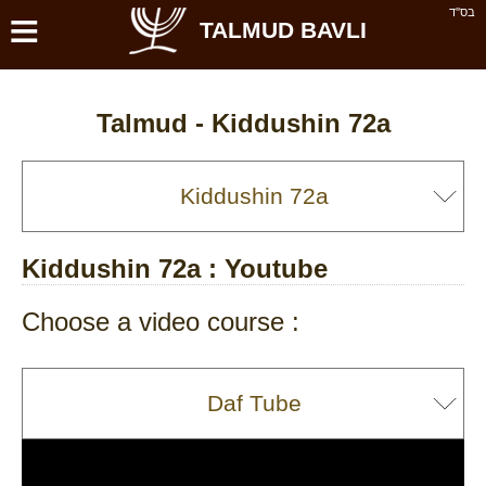
≡
בס''ד
TALMUD BAVLI
Talmud -
Kiddushin 72a
Kiddushin 72a
: Youtube
Choose a video course :