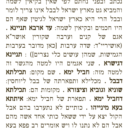
נכתב ובפני נחתם לפי שאין בקיאין לשמה
והמביא גט מארץ ישראל לבבל אינו צריך לומר
ובבל הרי היא כארץ ישראל לגיטין שאף הם
היו חכמים ובקיאין לשמה:
עד ארבא תניינא .
אגם של קנים וערבה שקורין אושר"א
(אושיריי"ד: שדה ערבות [כאן מדובר בערבות
הגמישות, שמהן עושים כלי נצרים]) :
תניינא
דגישרא .
שני אגמים היו למטה מהגשר זה
למטה מזה:
חביל ימא .
שם מקום:
תכילתא
דבבל .
מכלילא ותפארתה של בבל ליוחסין:
שוניא וגוביא וציצורא .
מקומות הם:
תכילתא
דחביל ימא .
תפארת של חביל ימא:
איתתא
בעא מינייהו .
כותיים לא נתערבו בהם אבל
הקול יצא על ידי ששאל כותי אחד אשה מהם
אבל הם לא נתנו לו ויש אומרים רב פפא בעא