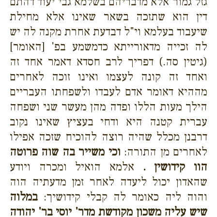
גזל גמור אלא מדבריהם בשלמא גבי יעוד דהתם
דין הוא שתזכה בשאר שאינו אלא מחילת
שיעבוד בעלמא וי"ל דבדעת אחרת מקנה לה יש
לה זכייה מדאורייתא כדמשמע בפ' [האומר]
(גיטין סה.) דפריך לרב חסדא דאמר אחד זה
ואחד זה קונה לעצמו ואינו זוכה לאחרים
מההיא דאומר אדם לעבדו ולשפחתו העבריים
הילך מעות הללו ופדה מהן מעשר שני ושפחה
עברית קטנה היא ודחי בעציץ שאינו נקוב
דרבנן מכלל שהיה רוצה להוכיח שזכה אפילו
לאחרים מן התורה:
וכי משייר בה שוה פרוטה
הוו קידושין .
אלמא הואיל ומכרה ויודע
שהאדון יכול ליעדה לאחר זמן מדעתיה הוה
והוה ליה כאומר לה קבלי קידושיך:
במלוה
שיש עליה משכון מקודשת מדר' יוסי בר' יהודה