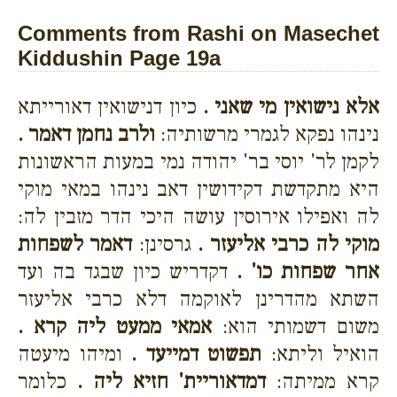
Comments from Rashi on Masechet
Kiddushin Page 19a
אלא נישואין מי שאני .
כיון דנישואין דאורייתא
נינהו נפקא לגמרי מרשותיה:
ולרב נחמן דאמר .
לקמן לר' יוסי בר' יהודה נמי במעות הראשונות
היא מתקדשת דקידושין דאב נינהו במאי מוקי
לה ואפילו אירוסין עושה היכי הדר מזבין לה:
מוקי לה כרבי אליעזר .
גרסינן:
דאמר לשפחות
אחר שפחות כו' .
דקדריש כיון שבגד בה ועד
השתא מהדרינן לאוקמה דלא כרבי אליעזר
משום דשמותי הוא:
אמאי ממעט ליה קרא .
הואיל וליתא:
תפשוט דמייעד .
ומיהו מיעטה
קרא ממיתה:
דמדאוריית' חזיא ליה .
כלומר