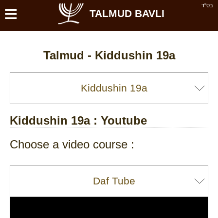
≡
בס''ד
TALMUD BAVLI
Talmud -
Kiddushin 19a
Kiddushin 19a
: Youtube
Choose a video course :