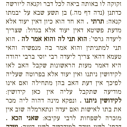
זקוקה לו באותה ביאה לכל דבר וקנאה ליורשה
כדתנן (נדה דף מה.) בן תשע שבא על יבמתו
קנאה:
תרתי .
הא חד הוא כיון דאין יעוד אלא
מדעת פשיטא דאין יעוד אלא בגדול: שצריך
ליעדה גרסי':
הוא תני לה והוא אמר לה .
הוא
תני למתניתין והוא אמר בה מנפשיה והאי
טעמא דהאי צריך ליעדה רבי יוסי ברבי יהודה
היא דאמר מעות הראשונות שקבל האב לאו
לקידושין ניתנו ואין יעוד אלא בפרוטה שעליה
לפיכך אין דעת האב בהן מתחילה ואם אינו
מודיעה שתקבל עליה אין כאן קידושין:
לקידושין ניתנו .
ונפקא מינה דהוה ליה מכר
את בתו לאישות ואם יעדה ונתארמלה שוב אין
מוכרה לשפחות לרבי עקיבא:
שאני הכא .
דכתי' לשון יעדה למידרשה לשון דיעה:
יעדה