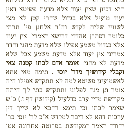
בקונטרס הא בהא תליא כלומר חדא מילתא
היא דכיון שאין יעוד אלא מדעת פשיטא דאין
יעוד מועיל אלא בגדול שהרי קטן לא מצי
לשוויי שליח לקדש וה"ר אלחנן פי' תרתי
כלומר דסתרן אהדדי דרישא דאמרי' אין יעוד
אלא בגדול משמע אפילו שלא מדעת מהני והדר
אמרינן אין יעוד אלא מדעת משמע אבל שלא
מדעת לא מהני:
אומר אדם לבתו קטנה צאי
וקבלי קידושיך מדר' יוסי .
תימה מאי אתא
לאשמועינן פשיטא למה לא תתקדש אפילו היה
אומר תן מנה לפלוני ותתקדש בתי לך היתה
מקודשת מדין ערב כדלעיל (קידושין דף ז.) כ"ש
שאמר לבתו וכי תימא דהכא לא שייך דין
ערבות דהא לא דיבר למקדש א"כ לר' יוסי בר'
יהודה דאמר דמקודשת בפרוטה אחרונה אטו