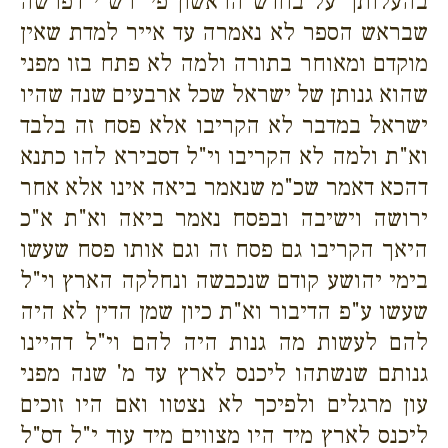
בהעלותך על בחדש הראשון פי' רש"י דפרשה
שבראש הספר לא נאמרה עד אייר למדת שאין
מוקדם ומאוחר בתורה ולמה לא פתח בזו מפני
שהוא גנותן של ישראל שכל ארבעים שנה שהיו
ישראל במדבר לא הקריבו אלא פסח זה בלבד
וא"ת ולמה לא הקריבו וי"ל דסבירא להו כתנא
דהכא דאמר שכ"מ שנאמר ביאה אינו אלא אחר
ירושה וישיבה ובפסח נאמר ביאה וא"ת א"כ
היאך הקריבו גם פסח זה וגם אותו פסח שעשו
בימי יהושע קודם שנכבשה ונחלקה הארץ וי"ל
שעשו ע"פ הדיבור וא"ת כיון שמן הדין לא היה
להם לעשות מה גנות היה להם וי"ל דהיינו
גנותם שנשתהו ליכנס לארץ עד מ' שנה מפני
עון מרגלים ולפיכך לא נצטוו ואם היו זוכים
ליכנס לארץ מיד היו מצווים מיד עוד י"ל דס"ל