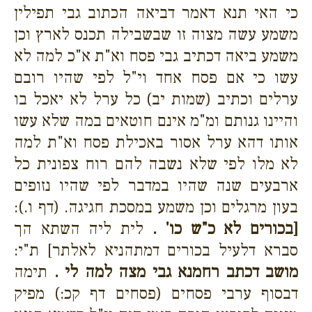
כי האי תנא דאמר דביאה הכתוב גבי תפילין
משמע עשה מצוה זו שבשבילה תכנס לארץ וכן
משמע ביאה דכתיב גבי פסח וא"ת א"כ למה לא
עשו כי אם פסח אחד וי"ל לפי שהיו רובם
ערלים וכתיב (שמות יב) כל ערל לא יאכל בו
והיינו גנותם ומ"מ אינם חוטאים במה שלא עשו
אותו דהא ערל אסור באכילת פסח וא"ת למה
לא מלו לפי שלא נשבה להם רוח צפונית כל
ארבעים שנה שהיו במדבר לפי שהיו נזופים
בעון מרגלים וכן משמע במסכת חגיגה. (דף ו.):
[בכורים לא כ"ש כו' .
לית ליה השתא הך
סברא דלעיל בכורים דמתהניא לאלתר] ת"י:
מושב דכתב רחמנא גבי מצה למה לי .
תימה
דבסוף ערבי פסחים (פסחים דף קכ:) מפיק