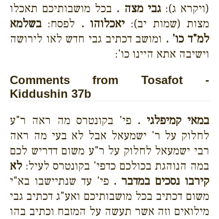
(ויקרא ג):
גבי מצה .
בכל מושבותיכם תאכלו
מצות (שמות יב):
יאכלוהו .
לפסח:
בשלמא
למ"ד כו' .
ומושב דכתיב גבי חדש לאו לירושה
וישיבה אתא היינו כו':
Comments from Tosafot -
Kiddushin 37b
במאי קמיפלגי .
פי' בקונטרס מה ראה ר"ע
לחלוק על ר' ישמעאל אבל לא בעי מה ראה
רבי ישמעאל לחלוק על ר"ע משום דדריש לכם
במה הנוהגת בכולכם כדפי' בקונטרס לעיל:
לא
קירבו נסכים במדבר .
פי' עד שנתיישבו בא"י
משום דכתיב בכל מושבותיכם ואע"ג דכתיב גבי
מילואים וזה אשר תעשה על המזבח וכתיב בהו