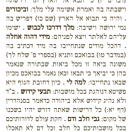
(דברים יז) כי תבא אל הארץ וגו' וירשתה
וישבתה בה ואמרת אשימה עלי מלך:
וביכורים
.
והיה כי תבוא אל הארץ (שם כו) דפריש בה
נמי ירושה וישיבה:
מלך דדרכו לכבוש .
ישימו
עליהם לאלתר ויצא לפניהם:
מידי דהוה אחלה
.
דהכל מודים שנתחייבו בה מיד דכתיב בה
(במדבר טו) בבואכם ותניא (בספרי פ' שלח לך)
משונה ביאה זו מכל ביאות שבתורה שנאמר
בהן כי יביאך כי תבאו וכאן נאמר בבואכם מכיון
שבאו נתחייבו:
למה לי .
כיון דחובת הגוף היא
פשיטא דנוהגת בכל מושבות:
תבעי קידוש .
ב"ד
ולא נהיג קידוש אלא ביהודה כדאמר בסנהדרין
(דף יא:) כל דרישות שאתה דורש יהיו בשכנו
של מקום:
גבי חלב ודם .
חקת עולם לדורותיכם
בכל מושבותיכם כל חלב וכל דם לא תאכלו