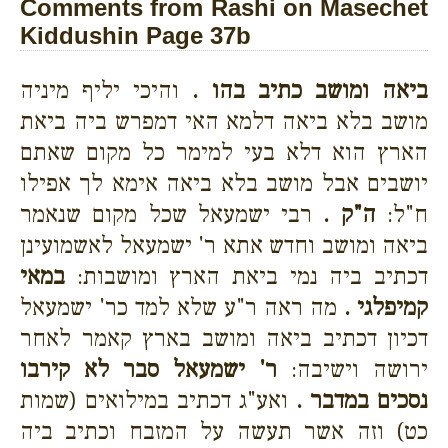
Comments from Rashi on Masechet
Kiddushin Page 37b
ביאה ומושב כתיב בהו .
והיכי יליף מיניה
מושב בלא ביאה דלמא האי דמפרש ביה ביאת
הארץ הוא דלא בעי למימר כל מקום שאתם
יושבים אבל מושב בלא ביאה אימא לך אפילו
ח"ל:
ה"ק .
רבי ישמעאל שכל מקום שנאמר
ביאה ומושב וחדש אתא ר' ישמעאל לאשמועינן
דכתיב ביה נמי ביאת הארץ ומושבות:
במאי
קמיפלגי .
מה ראה ר"ע שלא למד כר' ישמעאל
דכיון דכתיב ביאה ומושב בארץ קאמר לאחר
ירושה וישיבה:
ר' ישמעאל סבר לא קירבו
נסכים במדבר .
ואע"ג דכתיב במילואים (שמות
כט) וזה אשר תעשה על המזבח וכתיב ביה