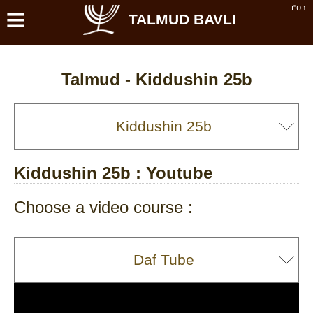
≡
בס''ד
TALMUD BAVLI
Talmud -
Kiddushin 25b
Kiddushin 25b
: Youtube
Choose a video course :