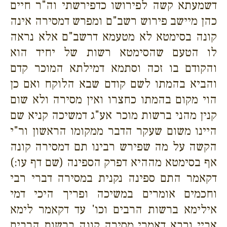
דשמעתא קשה לפירושו כדפירשתי וה"ר חיים
כהן מיישב פירוש רשב"ם ומפרש דמסירה אינה
קונה בסימטא לא מטעמא דרשב"ם אלא נראה
לו הטעם שהסימטא רשות של יחיד הוא
והקודם בו זכה וסתמא דמילתא המוכר קדם
והביא בהמתו לשם קודם שבא הלוקח ואם כן
הוי מקום בהמתו כחצרו ואין מסירה ולא שום
קנין מהני ברשות מוכר אע"ג דמשיכה קניא שם
היינו משום שעקר הדבר ממקומו הראשון ור"י
הקשה על מה שפירש רבינו תם דמסירה קונה
אף בסימטא מההיא דפרק הספינה (שם דף עו:)
דקאמר התם ספינה נקנית במסירה דברי רבי
וחכמים אומרים במשיכה ופריך היכי דמי
אילימא ברשות הרבים וכו' עד דקאמר לימא
אביי ורבא דאמרי מסירה קונה ברשות הרבים