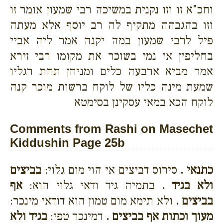
וחכ"א זו וזו נקנית במשיכה רבי שמעון אומר זו
וזו בהגבהה מתקיף לה רב יוסף אלא מעתה
פיל לרבי שמעון במה יקנה אמר ליה אביי
בחליפין אי נמי בשוכר את מקומו רבי זירא
אמר מביא ארבעה כלים ומניחן תחת רגליו
שמעת מינה כליו של לוקח ברשות מוכר קנה
לוקח הכא במאי עסקינן בסימטא
Comments from Rashi on Masechet
Kiddushin Page 25b
כתנאי .
סירוס דביצים אי הוי מום גלוי:
בביצים
ולא בגיד .
בתמיה גיד ודאי גלוי הוא:
אף
בביצים .
ולא תימא מום טמון הוא דודאי מינכר:
מעוך וכתות אף בביצים .
דמינכר טפי:
בגיד ולא