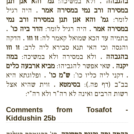
בהגבהה .
ולא במשיכה:
גמ' והא אנן תנן
במסירה ורב נמי במסירה אמר .
היה רגיל
לומר:
גמ' והא אנן תנן במסירה ורב נמי
במסירה אמר .
היה רגיל לומר:
הדר ביה כו' .
בתמיה עד הכא שמואל קאמר לה:
זו וזו .
הדקה
והגסה וכי האי תנא סבירא ליה לרב:
זו וזו
בהגבהה .
ולא במסירה ולא במשיכה:
במה
יקנה .
שאי אפשר להגביהו:
מביא ארבעה כלים
.
דקני ליה כליו כו':
ש"מ כו' .
ופלוגתא היא
בב"ב (דף פה.):
בסימטא .
זוית שהיא אצל
רשות הרבים ואינה לא רה"ר ולא רה"י:
Comments from Tosafot -
Kiddushin 25b