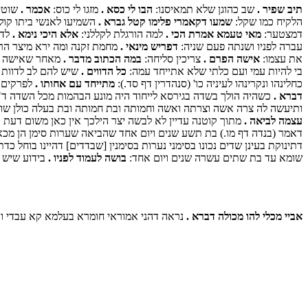
תיב שפיר .
שב כהוגן שלא תמאיסנו:
הבו לי כסא .
מזגו לי כוס:
אכמר .
שוטי"
הלקיח כמו שקל:
שמעו דקאמרי פלימו קטל גברא .
השמיעו לאנשי ביתו קול 
דמצטער:
מאי טעמא אמרת הכי .
למה הורגלת לקללני:
אלא היכי נימא .
לדח
עברה לפניו ושנתה פעם שניה:
דפריש מינאי .
מחמת זקנה ומה ירא מיצר הר
את עצמו:
אישה הפרם .
צריכין סליחה:
במה הכתוב מדבר .
מאחר שאישה הפ
בי להיות עמי ועם כלתי שלא אתייחד עמה:
כל הדווים .
שיש להם לב לדוות יד
כחלינהו ונקרינהו לעיניה כו' (סנהדרין דף סד.):
מתייחד עם אחותו .
לפרקים א
דברא .
כשהיה הולך בשדה בגירסא לייחוד היה מונע הבהמות מכל השדה ד"
ותיעשה לה צרה אשה וצרתה ואשה וחמותה ובת חמותה ובת בעלה כולן שונ
עצמה לביאה .
מתוך קוטנה עדיין לא לבשה יצר הילכך אין כאן משום דעת
דאמר (בנדה דף מו.) בת תשע שנים ויום אחד שהביאה שערות סימן הן מכאן ו
דתינוקת בעינן שדים נכונו בסימני נערות בסימנין [שבדדים] דהיינו בוחל 
שומא עד בת שתים עשרה שנים ויום אחד:
בושה לעמוד לפניו .
בידוע שיש 
אביי מכלי להו מכולה דברא .
נראה דהני אמוראי חומרא בעלמא קא עבדי ואנן