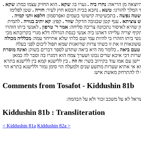
היוצאה מן הריאה:
נחרו ביה .
גערו בו:
שקא .
הוא החזיק עצמו כמת:
שקא .
י המלך להורגו:
טשא .
נחבא בבית הכסא חוץ לעיר:
חזייה .
שטן לפלימו
טה נפשה .
בתכשיטיה קישוטי בשמים ואפרסמון:
חלפא ותני קמיה .
ש צוציתא .
ענף קטן שבגובה הדקל:
שוור .
קפץ:
קא יתיב בגוויה .
להמית
ן שהיא לאיסור נתכוונה צריכה סליחה:
אמר ר' טרפון .
לאנשי ביתו הזהרו
יף יצריה עלייהו דאהנו ביה אנשי כנסת הגדולה דלא מגרי בקרובתא מכי
שי ביתו הזהרו בי להיות עמי ועם כלתי שלא אתייחד עמה:
מכלליה מכולה
ששונאות זו את זו כשתי צרות שדואגות שמא תפול ליבום לפני בעלה
טעם ביאה .
כלומר מה היא ביאה שתדע לספר דברים בשוק:
ואינה מוסרת
רות דכי איכא שדים נכונו ושערך צמח הוא דמגרו בה וסבר לה כמאן
 יישן עם אמו עוד בקירוב בשר:
זה וזה .
בין ללישנא קמא בין ללישנא בתרא
קמא אי אתיא שערות מתשע שנים ולמעלה הוי סימן גמור וללישנא בתרא הוי
ש לו להתרחק מאשת איש:
Comments from Tosafot - Kiddushin 81b
ישראל לא על משכב זכור ולא על הבהמה:
Kiddushin 81b : Transliteration
< Kiddushin 81a
Kiddushin 82a >