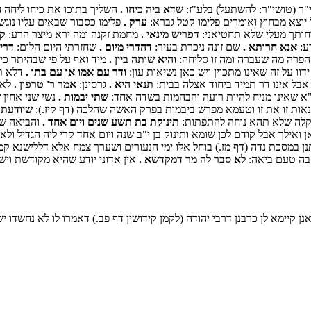
ר (טושי"ר: להשתעל) בלע"ז:
שדא ביה כיחו .
השליך בתוכו את כיחו ליחה 
יוצא מבחוץ ואומרים פלימו קטל גברא:
ערק .
פלימו כסבור שבאים עליו נוגש
ותך מעלי שלא תחטיאני:
דפריש מינאי .
מחמת זקנה ומה ירא מיצר הרע:
קש
ע:
אנא חרותא .
שם זונה ניכרת בעיר:
דהדרי מיום .
שחזרתי היום הלום:
דרי
רה מה שעברה ומה זו סליחה:
והיא שותה ביין .
מיד ואף על פי שבהיתר כיו
וו על זה שאינו מתכוין ויש כאן נשיאות עון:
ודר עם אמו או עם בתו .
דלא תק
בל אינו דר תמיד ביחוד אצלה בבית:
תנאי היא .
גרסינן:
אמר ר' טרפון .
לאנ
א שאינו מניח להיות רועה והבהמות בשדה אחד:
שתי יבמות .
נשי שני אחין 
אות זו את זו וטעמא מפרש ביבמות בפרק האשה שהלכה (דף קיז.):
שיודעת 
 קלה שלא תהא נוחה להתפתות:
תינוקת בת תשע שנים ויום אחד .
והביאה שע
אילך אבל קודם לכן שומא ותינוק בן י"ב שנה ויום אחד קרי ליה הגדיל ולא
כדתנן במסכת נדה (דף מז.) בוחל אלו ימי הנעורים ושערך צמח אלא דללישנא 
בה טעם ביאה:
לא סבר לה מר דמקדשא .
אין אדוני יודע שהיא מקודשת וי
 קיימא לן כרבנן דרבי יהודה (לקמן קידושין דף פב.) דאמרו לו לא נחשדו 