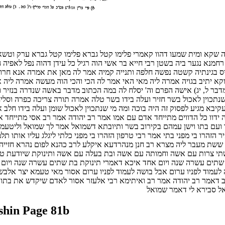
ה שקא ומית שמעו דהוו קאמרי פלימו קטל גברא פלימו קטל גברא ערק וטשא 
מנא נגער ביה בשטן רבי חייא בר אשי הוה רגיל כל עידן דהוה נפל לאפיה 
ס בגינתיה קשטה נפשה חלפה ותנייה קמיה אמר לה מאן את אמרה אנא חרות
וקא יתיב בגויה אמרה ליה מאי האי אמר לה הכי והכי הוה מעשה אמרה ליה 
מדבר ל, יג) אישה הפרם וה' יסלח לה במה הכתוב מדבר באשה שנדרה בנזיר 
נתכוין לאכול בשר חזיר ועלה בידו בשר טלה אמרה תורה צריכה כפרה וסליח
קיבא מגיע לפסוק זה היה בוכה ומה מי שנתכוין לאכול שומן ועלה בידו חלב 
זה ידוו כל הדווים מתייחד אדם עם אמו אמר רב יהודה אמר רב אסי מתייחד
ועם בתו וישן עמהם בקירוב בשר ותיובתא דשמואל אמר לך שמואל וליטעמי
הרו בי מפני בתי אמר רבי טרפון הזהרו בי מפני כלתי ליגלג עליו אותו תלמ
ששת מעבר ליה מצרא רב חנן מנהרדעא איקלע לרב כהנא לפום נהרא חזייה 
 צרות עם אשה וחמותה עם אשה ובת בעלה עם אשה ותינוקת שיודעת טעם בי
תים עשרה שנה ויום אחד איכא דאמרי תינוקת בת שתים עשרה שנה ויום אחד 
לעמוד לפניו ערום אבל בושה לעמוד לפניו ערום אסור מאי טעמא יצר אלב
דאמר רב יהודה אמר רב ואיתימא רבי אלעזר אסור לאדם שיקדש את בתו כש
 סבירא לי דאמר שמואל
hin Page 81b