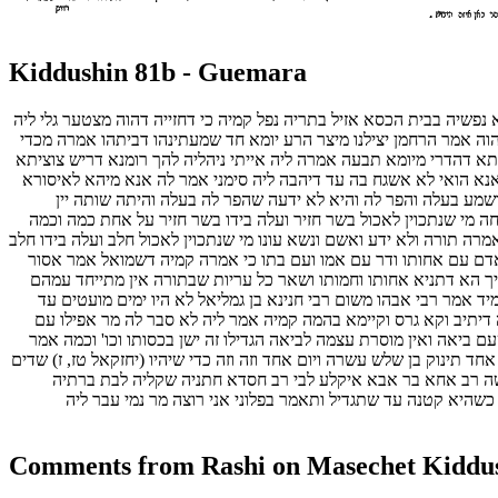
Kiddushin 81b - Guemara
נפשיה בבית הכסא אזיל בתריה נפל קמיה כי דחזייה דהוה מצטער גלי ליה
הוה אמר הרחמן יצילנו מיצר הרע יומא חד שמעתינהו דביתהו אמרה מכדי
א דהדרי מיומא תבעה אמרה ליה אייתי ניהליה להך רומנא דריש צוציתא
אנא הואי לא אשגח בה עד דיהבה ליה סימני אמר לה אנא מיהא לאיסורא
ושמע בעלה והפר לה והיא לא ידעה שהפר לה בעלה והיתה שותה יין
ה מי שנתכוין לאכול בשר חזיר ועלה בידו בשר חזיר על אחת כמה וכמה
אמרה תורה ולא ידע ואשם ונשא עונו מי שנתכוין לאכול חלב ועלה בידו חלב
 אדם עם אחותו ודר עם אמו ועם בתו כי אמרה קמיה דשמואל אמר אסור
ך הא דתניא אחותו וחמותו ושאר כל עריות שבתורה אין מתייחד עמהם
יד אמר רבי אבהו משום רבי חנינא בן גמליאל לא היו ימים מועטים עד
דיתיב וקא גרס וקיימא בהמה קמיה אמר ליה לא סבר לה מר אפילו עם
אה ואין מוסרת עצמה לביאה הגדילו זה ישן בכסותו וכו' וכמה אמר
תינוק בן שלש עשרה ויום אחד וזה וזה כדי שיהיו (יחזקאל טז, ז) שדים
שה רב אחא בר אבא איקלע לבי רב חסדא חתניה שקליה לבת ברתיה
היא קטנה עד שתגדיל ותאמר בפלוני אני רוצה מר נמי עבר ליה
Comments from Rashi on Masechet Kiddus