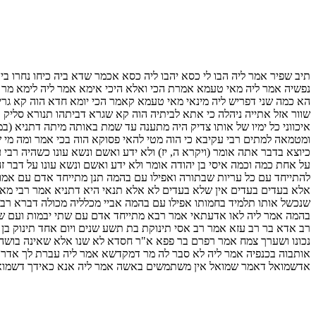
תיב שפיר אמר ליה הבו לי כסא יהבו ליה כסא אכמר שדא ביה כיחו נחרו בי
נפשיה אמר ליה מאי טעמא אמרת הכי ואלא היכי אימא אמר ליה לימא מר רח
הא כמה שני דפריש ליה מינאי מאי טעמא קאמר הכי יומא חדא הוה קא גרי
שוור אזל אתייה ניהלה כי אתא לביתיה הוה קא שגרא דביתהו תנורא סליק 
איכווני כל ימיו של אותו צדיק היה מתענה עד שמת באותה מיתה דתניא (ב
ומטמאה למתים רבי עקיבא כי הוה מטי להאי פסוקא הוה בכי אמר ומה מי ש
כיוצא בדבר אתה אומר (ויקרא ה, יז) ולא ידע ואשם ונשא עונו כשהיה רבי ע
על אחת כמה וכמה איסי בן יהודה אומר ולא ידע ואשם ונשא עונו על דבר 
להתייחד עם כל עריות שבתורה ואפילו עם בהמה תנן מתייחד אדם עם אמו 
אלא בעדים בעדים אין שלא בעדים לא אלא תנאי היא דתניא אמר רבי מאיר הז
שנכשל אותו תלמיד בחמותו אפילו עם בהמה אביי מכלליה מכולה דברא רב 
בהמה אמר ליה לאו אדעתאי אמר רבא מתייחד אדם עם שתי יבמות ועם שתי
רב אדא בר רב עזא אמר רב אסי תינוקת בת תשע שנים ויום אחד תינוק בן ש
נכונו ושערך צמח אמר רפרם בר פפא א"ר חסדא לא שנו אלא שאינה בושה 
אותבוה בכנפיה אמר ליה לא סבר לה מר דמקדשא אמר ליה עברת לך אדרב 
אדשמואל דאמר שמואל אין משתמשים באשה אמר ליה אנא כאידך דשמואל