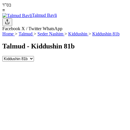
בס''ד
≡
Talmud Bavli
Facebook
X / Twitter
WhatsApp
Home
>
Talmud
>
Seder Nashim
>
Kiddushin
>
Kiddushin 81b
Talmud -
Kiddushin 81b