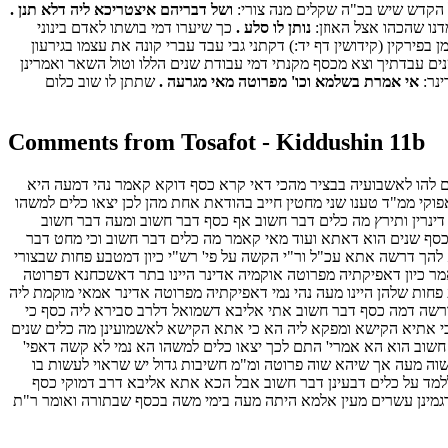
קדש שיש בכ"ה שקלים מנה צורי:
ושל דבריהם איצטריכא ליה דלא תנן .
למדנו שהכהו אצל האוזן:
נותן לו סלע .
כך שיערו דמי בושתו לאדם בינוני
 בפירקין (קידושין דף יד:) דקתני גבי עבד עברי קונה את עצמו בגירעון
ם עבדתיך וצא מכסף מקנתי דמי עבודת שנים הללו וטול השאר ואמרינן
ינר:
אי אמרת בשלמא וכו' מפרוטה מאי מגרעה .
שתתן לו שוב כלום
Comments from Tosafot - Kiddushin 11b
 להו לאשבועיה בבציר מהכי דאי קרא כסף דוקא קאמר נהי דמעה היא
וקי ממ"ד טענו שני מחטין חייב בהודאת אחת מהן לכן יצאו כלים למשהו
דינרין ותירץ מה כלים דבר חשוב אף כסף דבר חשוב ומעה דבר חשוב
כסף שנים הוא דאתא ועוד מאי קאמר מה כלים דבר חשוב וכי מחט דבר
להך דרשה אתא עכ"ל ור"י הקשה על פי' רש"י כיון דמטבע פחות שבצורי
מר כיון דאפיקתיה מפרוטה אוקמיה אדינר היינו בתר דאשכחנא דפרוטה
חות שלהן היינו מעה נהי נמי דאפיקתיה מפרוטה אדינר אמאי מוקמת ליה
דרשה דמה כסף דבר חשוב אתי אליבא דשמואל דלרב סבירא ליה כסף כי
כי אתיא הקישא ומפקא ליה הא כי אתא הקישא לאשמועינן מה כלים שנים
 חשוב הוא הא אמרי' התם לכך יצאו כלים למשהו הא נמי לא קשה דאפי'
שוה מעה אך שיהא שוה פרוטה ומ"מ חשיבות גדול יש שראוי לעשות בו
למד על כלים דבעינן דבר חשוב אבל הכא אתא אליבא דרב דמוקי כסף
תרגמינן עשרים מעין אלמא היתה מעה בימי משה בכסף שבתורה ואומר ר"ת