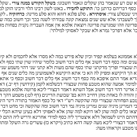
א שם רע שנאמר בהן שקלים ונאמר חשבונו:
בשקל הקודש במנה צורי .
שקל ה
כסף דבריהם כדתנן כו':
התוקע לחבירו .
באזנו לשון רבינו הלוי ורבינו הזקן 
יני שבסלע צורי:
איסתירא .
סלע פלגא דזוזא והוא סלע מדינה:
כדחזקיה .
לקמן
 לשעבדני אלא שש שנים נמצאת קונה עבודתי לשנה בכך וכך חשוב כמה שני
דיונה וזהו שמגרעת פדיונה ויוצאת אלמא אין אמה העבריה נקנית בפחות מד
 אלא דפרכי' גמרא ולא שבקי' לאסוקי למילתי':
אממונא בעלמא קפיד וכיון שלא פירש כמה לא מסרו אלא לחכמים ולא קים
ים ומה כסף דבר חשוב אף כלים דבר חשוב כלומר שיהיו שוין שתי כסף ולאפ
ת שבצורי ופריך מדקתני שתי כסף שהם מעות ולא קתני שני דהוי משמע שני 
א הך היקישא ומפיק לה הא כי אתא היקישא לאשמועינן מה כלים שנים אף 
הדיא אמר התם איפכא מה כסף דבר חשוב אף כלים דבר חשוב וכסף כי אתא 
 למימר אמעה שהוא מטבע פחות שבצורי דבשלמא לקמן (קידושין דף יב.) דא
וה אדינר דהוי דבר חשוב אבל השתא דאמר דבצורי ליכא פרוטה אלמא מטבע פ
 והודה לו באחת מהן דחייב דהא בפ' שבועת הדיינים (דף לט:) משמע דהך 
מטבע הפחותה שבצורי ומה שהקשה רש"י דאי כל כסף האמור בתורה דינר הי
דגמרינן מיניה שנים גמרינן מיניה נמי דבר חשוב ומה שהקשה וכי מחט דבר
צאו כלים למה שהן לאו דוקא למה שהן אלא לאפוקי דלא בעינן שיהא הכלי 
התם היינו לשמואל דלא איצטריך ליה כסף למידי אחרינא ודריש ליה התם ל
 זה דאמר דבצורי ליכא מעה קשה דהא כתיב (ויקרא כז) עשרים גרה השקל ומ
ו מטבע וקראוהו מעה: