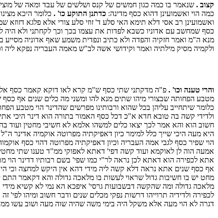
קצוב .
שנאמר בו כמה כגון חמשים של קנס ושלשים של עבד ומאה של מוצי
כמה הוי ואשמועינן דהוא כסף מדינה:
כדתנן התוקע כו' .
כלומר היכא מצינו 
ואשמועינן רב אסי דלא תימא האי סלע ד' זוזי סלע צורי אלא פלגא דזוזא שמ
כסף שמחשב עם אדוניו כשבא לפדות את עצמו בכך וכך לקחתני ולא היה לך
מנא ה"מ ואמר חזקיה והפדה ולא כתיב ונפדית משמע שאף אדוניה מסייע בפ
ולקמיה מסיק מילתיה ואמר וקידושי אשה לב"ש מאמה העבריה נפקא ליה וכו'
והרי טענה וכו' .
פ"ה מדקתני שתי כסף ש"מ קרא לאו דוקא קאמר כסף אלא 
מטבע הפחותה שבצורי מיהו שתים מנא להו ומשני מה כלים שנים אף כסף שנ
כלומר שיתחייב עליהן בכל שהוא ורבותינו מפרשים שהדינר הוי מטבע הפחו
ולדידי קשה בה טובא חדא א"כ דכל כסף האמור בתורה הוא דינר היכי אתי
חשוב הוא והא אמר לכך יצאו כלים למשהו אלמא לא חשיבי מחטין ועוד ב
היא מעה היכי שייך כלל למימר כיון דאפיקתיה מפרוטה אוקמיה אדינר ה"ל
הוי שפיר כסף לגבי אמה העבריה וכיון דאפיקתיה מפרוטה דהוי כסף אוקמ
אמעה הוה לן לאוקמא ועוד קשה דפי' דאתא לאפוקי ממ"ד טענו שתי מחטין
אתא לכפירה הוא דאתא לכן נראה לר"י כמו שפי' בשם רבותיו דדינר הוי 
אף כסף שנים אתא נראה דלא קשה ליה מידי דהא אין היקש למחצה וכי היכי 
מחט יש בו חשיבות גדול שראוי לעשות בו מלאכה גדולה והא דקאמר התם י
מלאכה גדולה ומה שהקשה דבשבועות גרסי' איפכא הא נמי לא קשיא מידי ד
לכפירה ולדידיה תרוייהו דרשות נפקי מכלים שנים ודבר חשוב ומיהו לפי'
דגרה לא הוי מעה אלא משקל היה בימי משה שהיה שוה מעה ושוב עשו ממנ