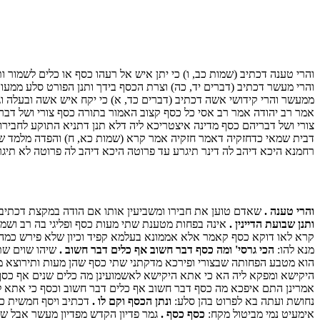
והרי טענה דכתיב (שמות כב, ו) כי יתן איש אל רעהו כסף או כלים לשמור
והרי מעשר דכתיב (דברים יד, כה) וצרת הכסף בידך ותנן הפורט סלע ממעו
ממעשר והרי קידושי אשה דכתיב (דברים כד, א) כי יקח איש אשה ובעלה וג
אמר רב יהודה אמר רב אסי כל כסף קצוב האמור בתורה כסף צורי ושל דב
צורי ושל דבריהם כסף מדינה איצטריכא ליה דלא תנן דתניא התוקע לחבירו נ
דבית שמאי כדחזקיה דאמר חזקיה אמר קרא (שמות כא, ח) והפדה מלמד שמ
רחמנא היכא דיהב לה דינר תיגרע עד פרוטה היכא דיהב לה פרוטה לא תיגר
והרי טענה .
שאדם טוען את חבירו ומשביעין אותו אם הודה במקצת דכתיב כי 
ותנן שבועת הדיינין .
אינה בפחות מטענת שתי מעות כסף ופליגי בה רב ושמ
קרא לאו דוקא כסף קאמר אלא אממונא בעלמא קפיד וכיון שלא פירש כמה 
מנא להו:
הכי גרסי' ומה כסף דבר חשוב אף כלים דבר חשוב .
שיהו שוים שתי
הוא מטבע הפחותה שבצורי ופירכא מדקתני שתי כסף שהן מעות ותירוצא מה
היקישא ומפקא ליה הא כי אתא היקישא לאשמועינן מה כלים שנים אף כסף 
אמרינן התם איפכא מה כסף דבר חשוב אף כלים דבר חשוב וכסף כי אתא
נחושת ועתה בא לפרוט בהן סלע:
ונתן הכסף וקם לו .
דכתיב ויסף חמשית כס
אימעיט נמי מביטול מקח:
כסף כסף .
גמר פדיון הקדש מפדיון מעשר אבל שא