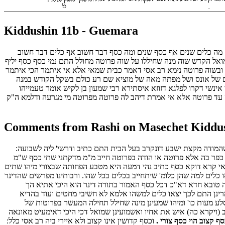
Kiddushin 11b - Guemara
ם מה כלים שנים אף כסף שנים ומה כסף דבר חשוב אף כלים דבר חשוב
ואל הקדש שוה מנה שחיללו על שוה פרוטה מחולל התם נמי כסף כסף יליף
ה ובשוה פרוטה נימא רב אסי דאמר כבית שמאי אלא אי איתמר הכי איתמר
ם של אונס ושל מפתה מאה של מוציא שם רע כולם בשקל הקודש במנה
אינשי דקרו לפלגא דזוזא איסתירא רבי שמעון בן לקיש אומר טעמייהו
ה עד פרוטה אלא אי אמרת דיהב לה פרוטה מפרוטה מי מגרעה ודלמא ה"ק
Comments from Rashi on Masechet Kiddus
) שהמודה מקצת ישבע דונקרב בעל הבית התם כתיב ודרשי' ליה לשבועה:
כפר בה אלא פרוטה או הודה בפרוטה חייב מ"מ מדקתני שתי כסף ש"מ
אי קרא דוקא כסף כתיב נהי דמעה היא מטבע הפחותה שבצורי מיהו שתים
כלים למה שהן כלומ' שיתחייב בכלים בכל שהו. ורבותינו מפרשים שהדינר
 טובא חדא דא"כ דכל כסף האמור בתורה דינר הוא היכי אתיא הך
ינן התם לכך יצאו כלים למשהו אלמא לא חשיבי מחטים ועוד בהדיא
 מעות כו' ומיהו שמעינן מינה שחילל תחילה המעשר בפרוטות של
(ויקרא כה) איש את אחיו ואשמועינן שמואל דכי היכי דאימעיט מאונאה
ף קצוב הוי כסף צורי .
וכסף קדושין אינו קצוב ולא איירי ביה רב אסי כלל: