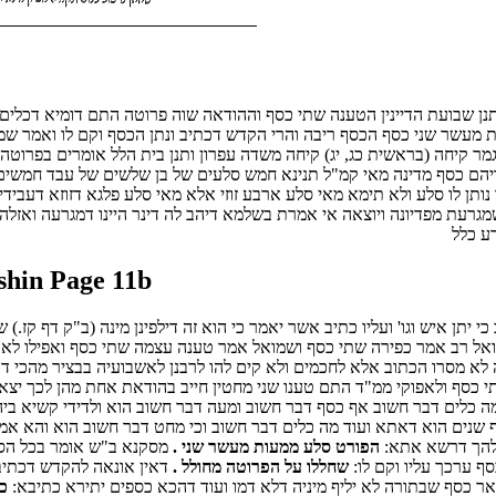
 ותנן שבועת הדיינין הטענה שתי כסף וההודאה שוה פרוטה התם דומיא דכלי
ת מעשר שני כסף הכסף ריבה והרי הקדש דכתיב ונתן הכסף וקם לו ואמר שמ
מר קיחה (בראשית כג, יג) קיחה משדה עפרון ותנן בית הלל אומרים בפרוט
ריהם כסף מדינה מאי קמ"ל תנינא חמש סלעים של בן שלשים של עבד חמשי
ותן לו סלע ולא תימא מאי סלע ארבע זוזי אלא מאי סלע פלגא דזוזא דעבידי 
גרעת מפדיונה ויוצאה אי אמרת בשלמא דיהב לה דינר היינו דמגרעה ואזל
ע כלל
hin Page 11b
יתן איש וגו' ועליו כתיב אשר יאמר כי הוא זה דילפינן מינה (ב"ק דף קז.
ואל רב אמר כפירה שתי כסף ושמואל אמר טענה עצמה שתי כסף ואפילו לא 
לא מסרו הכתוב אלא לחכמים ולא קים להו לרבנן לאשבועיה בבציר מהכי ד
 כסף ולאפוקי ממ"ד התם טענו שני מחטין חייב בהודאת אחת מהן לכך יצאו 
 כלים דבר חשוב אף כסף דבר חשוב ומעה דבר חשוב הוא ולדידי קשיא ביה
שנים הוא דאתא ועוד מה כלים דבר חשוב וכי מחט דבר חשוב הוא והא אמר
 להך דרשא אתא:
הפורט סלע ממעות מעשר שני .
מסקנא ב"ש אומר בכל הסלע
ף ערכך עליו וקם לו:
שחללו על הפרוטה מחולל .
דאין אונאה להקדש דכתיב 
ר כסף שבתורה לא יליף מיניה דלא דמו ועוד דהכא כספים יתירא כתיבא:
כס