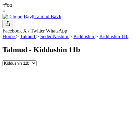
בס''ד
≡
Talmud Bavli
Facebook
X / Twitter
WhatsApp
Home
>
Talmud
>
Seder Nashim
>
Kiddushin
>
Kiddushin 11b
Talmud -
Kiddushin 11b