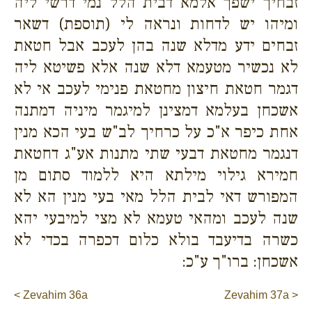
זבחיך ישפך אלמא דבית הלל נמי דרשי ליה
ומיהו יש לדחות ונראה לי (תוספת) דשאר
זבחים ידע מדלא שנה בהן לעכב אבל חטאת
לא נכשיר מטעמא דלא שנה אלא פשיטא ליה
דגמר חטאת חיצון מחטאת פנימי לעכב אי לא
אשכחן בעלמא דמצינן למיגמר מיניה דמתנה
אחת כיפר א"כ על כרחיך לב"ש בעי הכא מנין
דנגמר מחטאת דבעי שתי מתנות אע"ג דחטאת
חמירא גילוי מילתא היא ללמוד סתום מן
המפורש דאי לבית הלל מאי בעי מנין הא לא
שנה לעכב ומהאי טעמא לא מצי למיבעי יהא
כשרה בדיעבד בולא כלום דכפרה בכדי לא
אשכחן: ברו"ך ע"כ:
< Zevahim 36a
Zevahim 37a >