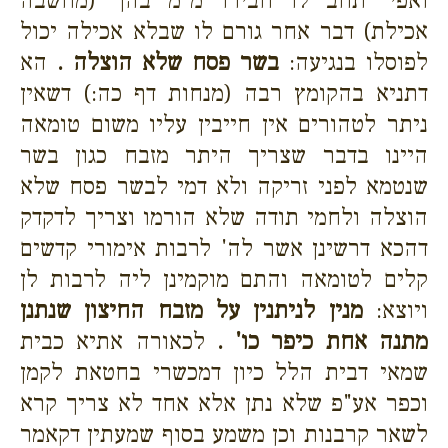
ואפי' תחב לו חבירו מ"מ בהך (מחשבה
אכילת) דבר אחר גורם לו שבלא אכילה יכול
לפוסלו בנגיעה:
בשר פסח שלא הוצלה .
הא
דתניא בהקומץ רבה (מנחות דף כה:) דשאין
ניתר לטהורים אין חייבין עליו משום טומאה
היינו בדבר שצריך היתר מזבח כגון בשר
שנטמא לפני זריקה ולא דמי לבשר פסח שלא
הוצלה ולחמי תודה שלא הורמו וצריך לדקדק
דהכא דרשינן אשר לה' לרבות אימורי קדשים
קלים לטומאה והתם מוקמינן ליה לרבות לן
ויוצא:
מנין לניתנין על מזבח החיצון שנתנן
מתנה אחת כיפר כו' .
לכאורה אתיא כבית
שמאי דבית הלל כיון דמכשרי בחטאת לקמן
וכפר אע"פ שלא נתן אלא אחד לא צריך קרא
לשאר קרבנות וכן משמע בסוף שמעתין דקאמר