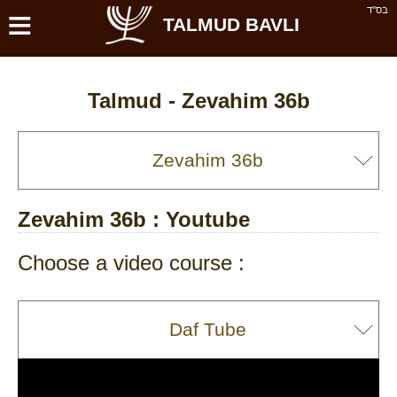
≡
בס''ד
TALMUD BAVLI
Talmud -
Zevahim 36b
Zevahim 36b
: Youtube
Choose a video course :