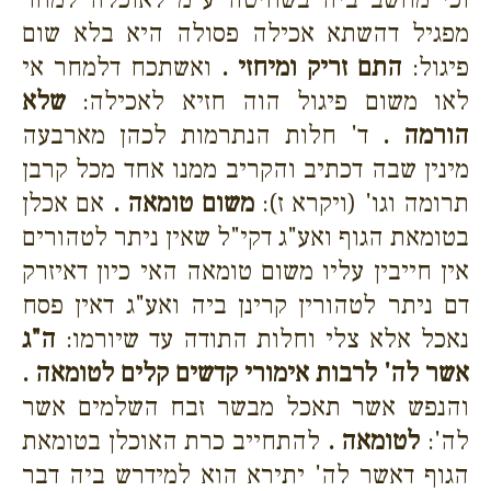
מפגיל דהשתא אכילה פסולה היא בלא שום
פיגול:
התם זריק ומיחזי .
ואשתכח דלמחר אי
לאו משום פיגול הוה חזיא לאכילה:
שלא
הורמה .
ד' חלות הנתרמות לכהן מארבעה
מינין שבה דכתיב והקריב ממנו אחד מכל קרבן
תרומה וגו' (ויקרא ז):
משום טומאה .
אם אכלן
בטומאת הגוף ואע"ג דקי"ל שאין ניתר לטהורים
אין חייבין עליו משום טומאה האי כיון דאיזרק
דם ניתר לטהורין קרינן ביה ואע"ג דאין פסח
נאכל אלא צלי וחלות התודה עד שיורמו:
ה"ג
אשר לה' לרבות אימורי קדשים קלים לטומאה .
והנפש אשר תאכל מבשר זבח השלמים אשר
לה':
לטומאה .
להתחייב כרת האוכלן בטומאת
הגוף דאשר לה' יתירא הוא למידרש ביה דבר