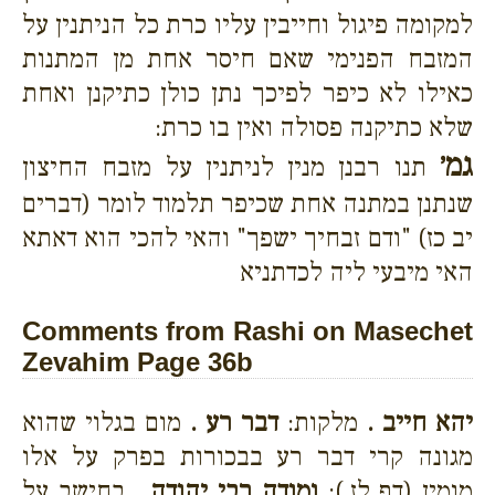
למקומה פיגול וחייבין עליו כרת כל הניתנין על
המזבח הפנימי שאם חיסר אחת מן המתנות
כאילו לא כיפר לפיכך נתן כולן כתיקנן ואחת
שלא כתיקנה פסולה ואין בו כרת:
גמ׳
תנו רבנן מנין לניתנין על מזבח החיצון
שנתנן במתנה אחת שכיפר תלמוד לומר (דברים
יב כז) "ודם זבחיך ישפך" והאי להכי הוא דאתא
האי מיבעי ליה לכדתניא
Comments from Rashi on Masechet
Zevahim Page 36b
יהא חייב .
מלקות:
דבר רע .
מום בגלוי שהוא
מגונה קרי דבר רע בבכורות בפרק על אלו
מומין (דף לז.):
ומודה רבי יהודה .
בחישב על