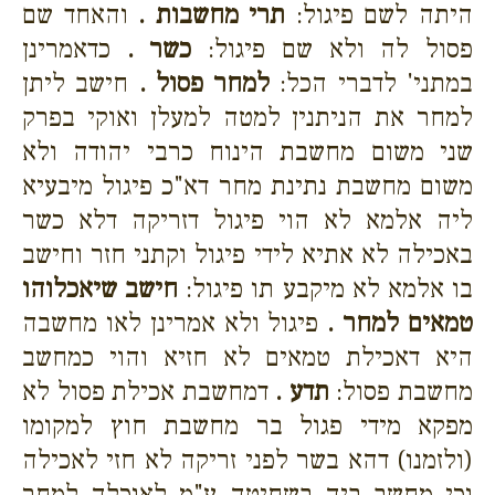
היתה לשם פיגול:
תרי מחשבות .
והאחד שם
פסול לה ולא שם פיגול:
כשר .
כדאמרינן
במתני' לדברי הכל:
למחר פסול .
חישב ליתן
למחר את הניתנין למטה למעלן ואוקי בפרק
שני משום מחשבת הינוח כרבי יהודה ולא
משום מחשבת נתינת מחר דא"כ פיגול מיבעיא
ליה אלמא לא הוי פיגול דזריקה דלא כשר
באכילה לא אתיא לידי פיגול וקתני חזר וחישב
בו אלמא לא מיקבע תו פיגול:
חישב שיאכלוהו
טמאים למחר .
פיגול ולא אמרינן לאו מחשבה
היא דאכילת טמאים לא חזיא והוי כמחשב
מחשבת פסול:
תדע .
דמחשבת אכילת פסול לא
מפקא מידי פגול בר מחשבת חוץ למקומו
(ולזמנו) דהא בשר לפני זריקה לא חזי לאכילה
וכי מחשב ביה בשחיטה ע"מ לאוכלה למחר