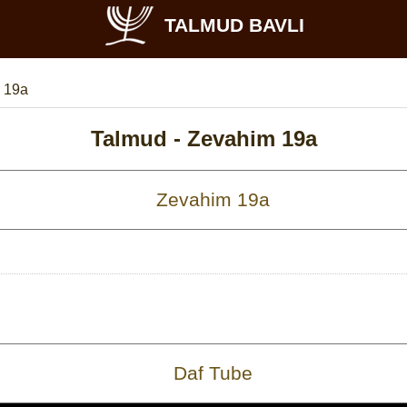
TALMUD BAVLI
 19a
Talmud -
Zevahim 19a