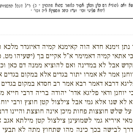
 נתן זימנא חדא הוה קאימנא קמיה דאיזגדר מלכא וה
כי אתאי קמיה דאמימר א"ל אקיים בך (ישעיהו מט, כג
דש אבל לא במדינה ואם להוציא ממנה דם כאן וכאן
יוחנן אמר לא אמרו יתור בגדים אלא במקום בגדים 
יגא דרבא דאמר רבא אמר רב חסדא במקום בגדים 
יוחנן ודאי פליגא אדר' יהודה בריה דרבי חייא מ
א לא שנו אלא גמי אבל צילצול קטן חוצץ ורבי י
ל שלש חוצצות פחות מיכן אינה חוצצת והיינו דרב
 מאי איריא גמי לשמועינן צילצול קטן מילתא אגב 
דרך לבישה בכך כינה מהו שתחוץ מתה לא תבעי לך