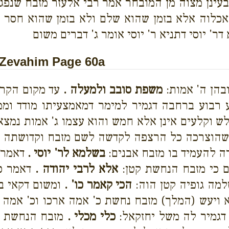
עינן מצוה מן המובחר אמר רבי אלעזר מזבח שנפגם א
אכלוה אלא בזמן שהוא שלם ולא בזמן שהוא חסר 
' יוסי דתניא ר' יוסי אומר ג' דברים משום
Zevahim Page 60a
בהן ה' אמות:
משפת סובב ולמעלה .
עד מקום הקרנו
 רבוע ברחבה דגמיר למימר דמאמצעיתו מודד וממ
לש וקלעים אינן אלא חמש והוא עצמו ג' אמות נמצ
שהוצרכה כל הרצפה לקדשה לשם מזבח וקדושתה בשי
ה להעמיד בו מזבח אבנים:
בשלמא לר' יוסי .
דאמר 
 כי מזבח הנחשת קטן:
אלא לרבי יהודה .
דאמר כו
מה גופיה קטן הוה:
הכי קאמר כו' .
ומשום דקאי במ
א ויעש (המלך) מזבח נחשת כ' אמה ארכו וכ' אמה
 דגמיר לה משל יחזקאל:
כלי מכלי .
מזבח הנחשת ו