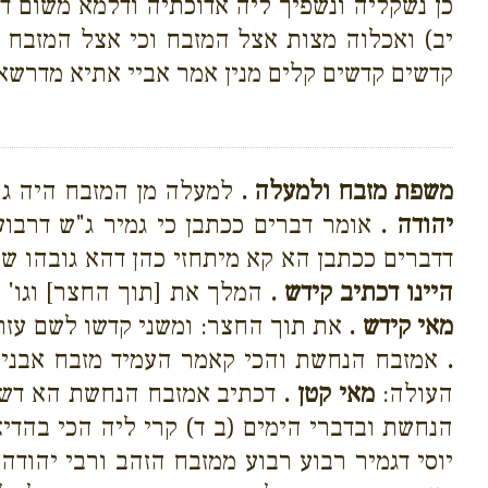
כן נשקליה ונשפיך ליה אדוכתיה ודלמא משום דב
יב) ואכלוה מצות אצל המזבח וכי אצל המזבח 
קדשים קדשים קלים מנין אמר אביי אתיא מדרשא דר
משפת מזבח ולמעלה .
למעלה מן המזבח היה גו
יהודה .
אומר דברים ככתבן כי גמיר ג"ש דרבוע
דדברים ככתבן הא קא מיתחזי כהן דהא גובהו ש
היינו דכתיב קידש .
המלך את [תוך החצר] וגו' 
מאי קידש .
את תוך החצר: ומשני קדשו לשם עזר
.
אמזבח הנחשת והכי קאמר העמיד מזבח אבנים
העולה:
מאי קטן .
דכתיב אמזבח הנחשת הא דשל
הנחשת ובדברי הימים (ב ד) קרי ליה הכי בהדי
יוסי דגמיר רבוע רבוע ממזבח הזהב ורבי יהודה