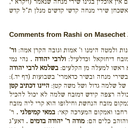
ין אוכלין בגינו שירי מנחה שנאמר (ויקרא י,
אשכחן שירי מנחה קדשי קדשים מנלן ת"ל קדש
Comments from Rashi on Masechet 
ת ולמטה הימנו ו' אמות וגובה הקרן אמה:
ור'
זבח דיחזקאל וכדלעיל:
ולרבי יהודה .
נהי נמי
א ראשו למעלה מן הקלעים:
בשלמא לרבי יהודה
רי מנחה ובשיר כדאמרי' בשבועות (דף יד.):
של שלמה גדול ושל משה קטן:
היינו דכתיב קטן
לה רצפה קידש דמזבח שלמה לא יכול להכיל
קום מזבח הנחשת וחילופו הוא קרי ליה מזבח
 רחבו ואמקום המערכה קאי:
במאי קמיפלגי .
ר'
הזהב כלים הם:
מודה ר' יהודה בדמים .
דאע"ג