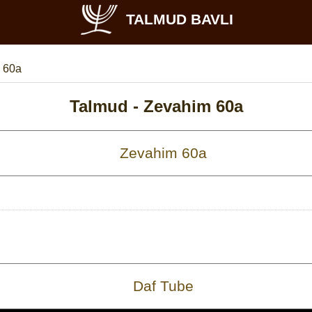
TALMUD BAVLI
 60a
Talmud -
Zevahim 60a