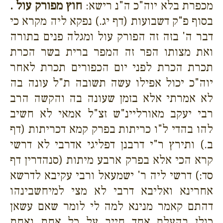
מכפרת בלא יוה"כ ה"נ רישא:
חוץ מפורק עול .
בסוף פ"ק דשבועות (דף יג.) נפקא ליה מקרא כי
דבר ה' בזה זה הפורק עול ומגלה פנים בתורה
ואת מצותו הפר זה המפר ברית בשר הכרת
תכרת הכרת לפני יום הכפורים תכרת לאחר
יוה"כ יכול אפילו עשה תשובה ת"ל עונה בה
לא אמרתי אלא בזמן שעונה בה והקשה הרב
רבי יעקב מאורליינ"ש זצ"ל אמאי לא חשיב
להו בהדי ל"ו כריתות בפרק קמא דכריתות (דף
ב.) ותירץ ר"י דרבנן דפליגי אדרבי לא דרשי
קרא הכי אלא בפרק ארבע מיתות (סנהדרין דף
סד:) דרשי ליה ר' ישמעאל ורבי עקיבא לדרשא
אחרינא ואליבא דרבי לא מצי למיחשבינהו
דהתם קאמר מנינא למה לי לומר שאם עשאן
כולן בהעלם אחד חייב על כל אחת ואחת