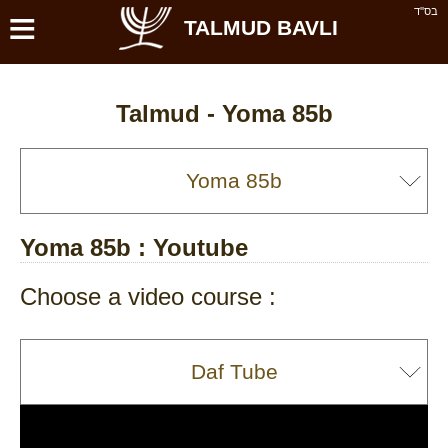
≡
בס''ד
TALMUD BAVLI
Talmud -
Yoma 85b
Yoma 85b
: Youtube
Choose a video course :