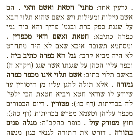
.
גרעין אחד:
מתני' חטאת ואשם ודאי .
הם
אשם גזילות ומעילות ויש אשם שהוא תלוי הבא
על שגגת ספק כרת ובגמ' פריך והא ביה נמי
כפרה כתיבא:
חטאת ואשם ודאי מכפרין .
ומסתמא תשובה איכא שאם לא היה מתחרט
לא היה מביא קרבן:
גמ' הא כפרה כתיב ביה .
וכפר עליו הכהן על שגגתו אשר שגג (ויקרא ה)
באשם תלוי כתיב:
אשם תלוי אינו מכפר כפרה
גמורה .
אלא תולה להגן עליו מן היסורין עד
שיודע לו שודאי חטא ויביא חטאת הכי ילפי'
לה בכריתות (דף כו:):
פטורין .
דיום הכפורים
מכפר עליהן וטעמא מפרש בכריתות (דף כה:):
חוץ מפורק עול .
כופר בהקב"ה:
מגלה פנים
בתורה .
דורש את התורה לגנאי כגון מנשה