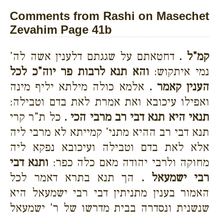
Comments from Rashi on Masechet
Zevahim Page 41b
קמ"ל .
דחטאתם על שגגתם דלענין אשה לה'
נמי איתקוש:
והא תנא לרבות פר יוה"כ לכל
הענין קאמר .
אלמא כולה מילתא יליף מינה
ואפילו עיכובא ואת אמרת לאת בדם וטבילה:
תנאי היא תנא דבי רב מרבי הכי .
כל ת"ר קרי
תנא דבי רב ההיא מתני' קמייתא לא מרבי ליה
אלא לאת בדם וטבילה ועיכובא נפקא ליה
מחוקה ולרבי יהודה מאם כלה כפר:
ותנא דבי
רבי ישמעאל .
הך תנא בתרא דאמר לכל
האמור בענין מתניתין דבי רבי ישמעאל היא
שנשנית ונסדרה בבית מדרשו של ר' ישמעאל