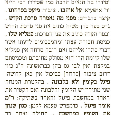
וסידרו בה תנאים הרבה כמו שסידרו רבי חייא
ור' אושעיא:
על אוהבו .
ציבור:
מיעט בסרחונו .
קיצר בדברים:
מפני מה נאמרה פרכת הקדש .
גרס בפר כהן משיח כתיב את פני פרכת הקדש
ובפר העדה כתיב את פני הפרכת:
פמליא שלו .
כניסת חבורת עצתו ומהמסכימים לדעתו אשר
דברי סתרו אליהם ואם רובה סרחה אין פמליא
שלו קיימת הרי הוא מסולק מחיבתם ומכניסתם
במקצת ואין לבו גס בהן כבראשונה ה"נ כיון
דרוב ציבור [סרחה] כביכול אין כאן קדושה:
פיגל בקומץ ולא בלבונה .
בהקטרת המנחה
שני מתירין יש הקומץ והלבונה ואם הקטיר את
האחד במחשבת פיגול והאחד בשתיקה:
ר"מ
אומר פיגול .
כדמפרש טעמא לקמן:
כגון שנתן
את הקומץ במחשבה .
תחילה ואחר כך