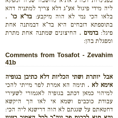
בפנימיות דכה"ג אתיא מחשבה שניה ומפקא
ליה מידי פיגול אע"ג דלא צריך למתניה דהא
בלאו הכי נמי לא הוה מיקבע:
בד"א כו' .
בתוספתא דזבחים היא בד"א דבמתנה אחת
פיגל:
בדמים .
החיצונים שמתנה אחת מתרת
ומפגלת בהן:
Comments from Tosafot - Zevahim
41b
אבל יותרת ושתי הכליות דלא כתיבן בגופיה
אימא לא .
תימה הא אמרת לפר מייתי להכי
למיהוי כמאן דכתב בגופיה לאגמורי לשעירי
עבודת כוכבים ושמא אי לאו הך היקשא
דחטאתם על שגגתם לא הוה דרישנא ליה הכי:
והא תנא לרבות פר יוה"כ לכל האמור בענין