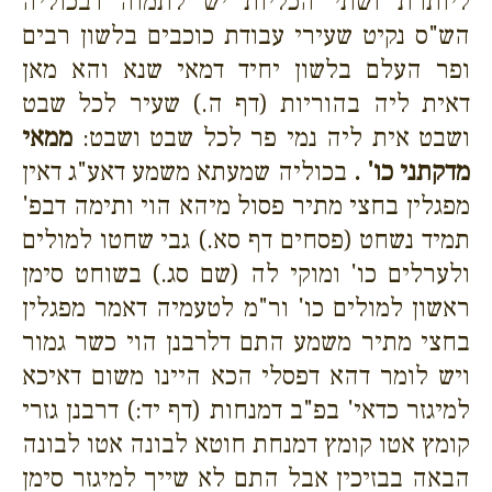
ליותרת ושתי הכליות יש לתמוה דבכוליה
הש"ס נקיט שעירי עבודת כוכבים בלשון רבים
ופר העלם בלשון יחיד דמאי שנא והא מאן
דאית ליה בהוריות (דף ה.) שעיר לכל שבט
ושבט אית ליה נמי פר לכל שבט ושבט:
ממאי
מדקתני כו' .
בכוליה שמעתא משמע דאע"ג דאין
מפגלין בחצי מתיר פסול מיהא הוי ותימה דבפ'
תמיד נשחט (פסחים דף סא.) גבי שחטו למולים
ולערלים כו' ומוקי לה (שם סג.) בשוחט סימן
ראשון למולים כו' ור"מ לטעמיה דאמר מפגלין
בחצי מתיר משמע התם דלרבנן הוי כשר גמור
ויש לומר דהא דפסלי הכא היינו משום דאיכא
למיגזר כדאי' בפ"ב דמנחות (דף יד:) דרבנן גזרי
קומץ אטו קומץ דמנחת חוטא לבונה אטו לבונה
הבאה בבזיכין אבל התם לא שייך למיגזר סימן