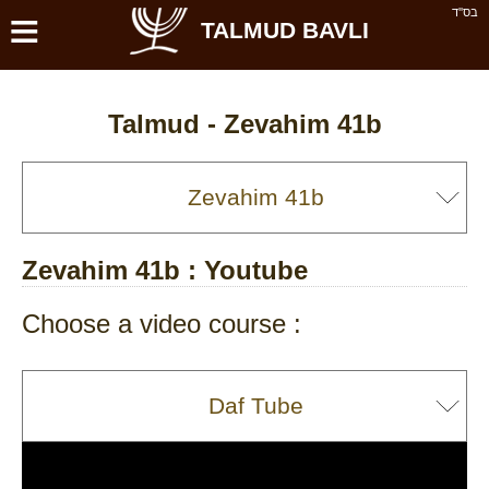
≡
בס''ד
TALMUD BAVLI
Talmud -
Zevahim 41b
Zevahim 41b
: Youtube
Choose a video course :