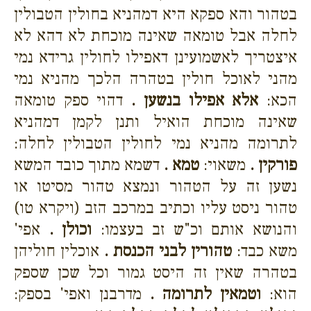
בטהור והא ספקא היא דמהניא בחולין הטבולין
לחלה אבל טומאה שאינה מוכחת לא דהא לא
איצטריך לאשמועינן דאפילו לחולין גרידא נמי
מהני לאוכל חולין בטהרה הלכך מהניא נמי
הכא:
אלא אפילו בנשען .
דהוי ספק טומאה
שאינה מוכחת הואיל ותנן לקמן דמהניא
לתרומה מהניא נמי לחולין הטבולין לחלה:
פורקין .
משאוי:
טמא .
דשמא מתוך כובד המשא
נשען זה על הטהור ונמצא טהור מסיטו או
טהור ניסט עליו וכתיב במרכב הזב (ויקרא טו)
והנושא אותם וכ"ש זב בעצמו:
וכולן .
אפי'
משא כבד:
טהורין לבני הכנסת .
אוכלין חוליהן
בטהרה שאין זה היסט גמור וכל שכן שספק
הוא:
וטמאין לתרומה .
מדרבנן ואפי' בספק: