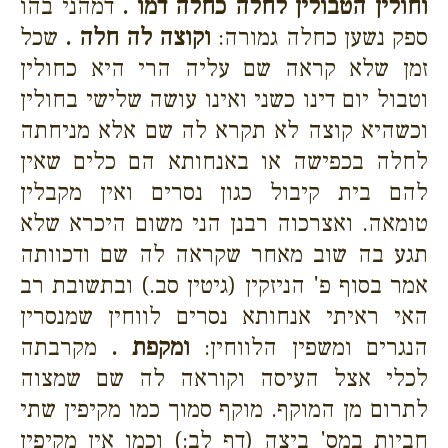
וחולין הטבולין לחלה כחלה דמו .
דמהני בהו
ספק נשען כחלה גמורה:
וקוצה לה חלה .
שכל
זמן שלא קראה שם עליה הרי היא כחולין
וטבול יום דינו כשני ואינו עושה שלישי בחולין
וכשהיא קוצה לא תקרא לה שם אלא מניחתה
לחלה בכפישה או באנחותא הם כלים שאין
להם בית קיבול כגון נסרים ואין מקבלין
טומאה. ואצרכוה רבנן הני משום היכרא שלא
תגע בה שוב מאחר שקראה לה שם ודכוותה
אמר בסוף פ' הניזקין (גיטין סב.) ובתשובת רב
האי ראיתי אנחותא נסרים לווחין שמנסרין
הנגרים ומשפין הלווחין:
ומקפת .
מקרבתה
לכלי אצל העיסה וקוראה לה שם שמצוה
לתרום מן המוקף. מוקף סמוך כמו מקיפין שתי
חביות במס' ביצה (דף לב:) וכמו אין מקיפין