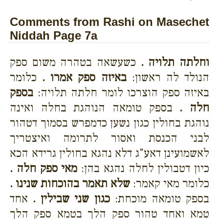
Comments from Rashi on Masechet
Niddah Page 7a
וחלתה תלויה .
כשעשאה בטהרה משום ספק
הנולד לה ראשון:
באיזה ספק אמרו .
כלומר
באיזה ספק הוצרכו לומר חלתה תלויה:
בספק
חלה .
בספק טומאה הנוהגת בחלה ואינה
נוהגת בחולין כגון נשען כדמפרש בסמוך דטהור
לבני הכנסת ואסור לתרומה ואיצטריך
לאשמועינן דאע"ג דלא נהגא בחולין גרידא הכא
כיון דטבולין לחלה נהגא בהן:
מאי ספק חלה .
כלומר מאי קאמר:
שלא תאמר בהוכחות שנינו .
בספק טומאה מוכחת:
כגון שני שבילין .
אחד
טמא ואחד טהור ספק הלך בטמא ספק הלך