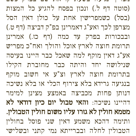
(סוטה דף ל.) ונכון בפסח להגיע כל המצות
(בסל) כשמפרישין אחת על כולן דאין הסל
מצרפן לכך ואע"ג דאמרינן בפ"ק דביצה (דף ט.)
ובבכורות בפרק עד כמה (דף כז.) אמרינן
תרומת חוצה לארץ אוכל והולך ואח"כ מפריש
אע"ג דאין מוקף למה שאכל כבר היינו בעיסה
שנילושה יחד והיתה כבר מחוברת הקילו
בתרומת חוצה לארץ וצ"ע אי חשוב מוקף
בנגיעה גרידא בלא צירוף הכלי או בלא נשיכה
דנותן פחות מכביצה באמצע מצינן למימר
דהיינו נשיכה:
והאי טבול יום כיון דודאי לא
מטמא חולין לא גזרו עליו משום חולין הטבולין.
ותימה דהכא משמע דאין שני פוסל בחולין
הטבולין לחלה ובברייתא נמי קתני ובשלישי