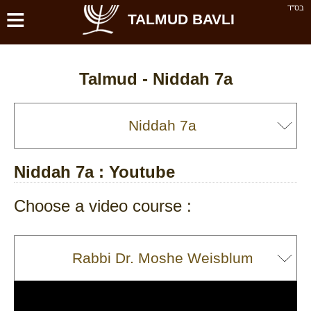
≡
בס''ד
TALMUD BAVLI
Talmud -
Niddah 7a
Niddah 7a
: Youtube
Choose a video course :