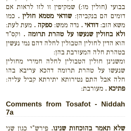
בבועי (חולין מו:) שמקיפין זו לזו לראות אם
דומים הם בנקביהן:
שודאי מטמא חולין .
כמו
משא הזב:
דודאי .
נדה ממש:
ספקה .
מעת לעת:
ולא בחולין שנעשו על טהרת תרומה .
וקס"ד
הוא הדין לחולין הטבולין לחלה דהם נמי נעשין
בטהרת חלה המעורבת בהן:
ומשנינן חולין הטבולין לחלה חמירי מחולין
שנעשו על טהרת תרומה דהכא עריבא בהו
חלה אבל התם נטירותא יתירתא קביל עליה:
פתיכא .
מעורבת:
Comments from Tosafot - Niddah
7a
שלא תאמר בהוכחות שנינו.
פירש"י כגון שני