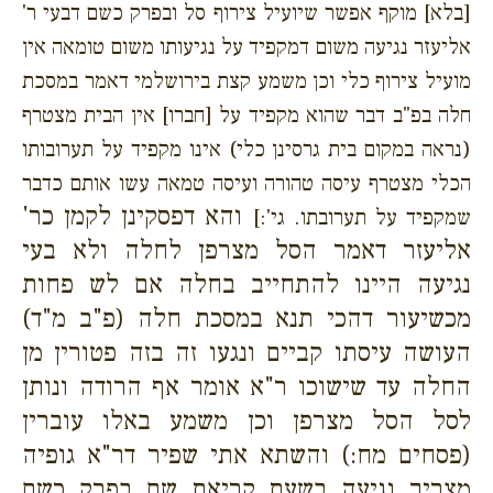
[בלא] מוקף אפשר שיועיל צירוף סל ובפרק כשם דבעי ר'
אליעזר נגיעה משום דמקפיד על נגיעותו משום טומאה אין
מועיל צירוף כלי וכן משמע קצת בירושלמי דאמר במסכת
חלה בפ"ב דבר שהוא מקפיד על [חברו] אין הבית מצטרף
(נראה במקום בית גרסינן כלי) אינו מקפיד על תערובותו
הכלי מצטרף עיסה טהורה ועיסה טמאה עשו אותם כדבר
והא דפסקינן לקמן כר'
שמקפיד על תערובתו. גי':]
אליעזר דאמר הסל מצרפן לחלה ולא בעי
נגיעה היינו להתחייב בחלה אם לש פחות
מכשיעור דהכי תנא במסכת חלה (פ"ב מ"ד)
העושה עיסתו קביים ונגעו זה בזה פטורין מן
החלה עד שישוכו ר"א אומר אף הרודה ונותן
לסל הסל מצרפן וכן משמע באלו עוברין
(פסחים מח:) והשתא אתי שפיר דר"א גופיה
מצריך נגיעה בשעת קריאת שם בפרק כשם