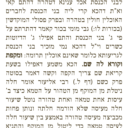
לבני הכנסת אכל ענינא דטהרה דהתם קאי
וא"ת דהכא קרי ליה בני הכנסת לחברים
האוכלין חולין בטהרה ובפרק פסולי המוקדשין
(בכורות לו:) גבי מומי בכור קאמר דהתרתם על
פי ג' בני הכנסת והתם אפילו ג' הדיוטות
כשרים וי"ל דהכא נמי מזכיר בני הכנסת
לגריעותא כלומר שאינם אוכלין תרומה:
ומקפת
וקורא לה שם.
הכא משמע דאפילו בשעת
קריאת שם צריך הקפה וקשה דאמר בסוטה
פרק כשם (דף ל.) רבי אליעזר אומר חלה
ניטלת מן המוקף מן הטהור על הטמא כיצד ב'
עיסות אחת טמאה ואחת טהורה נוטל שיעור
חלה מעיסה שלא הורמה חלתה ונותן פחות
מכביצה מעיסה טהורה באמצע בין שיעור חלה
לעיסה טמאה כדי ליטול מן המוקף והתניא