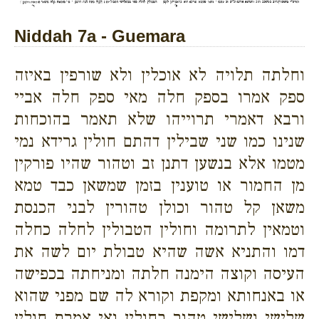
Niddah 7a - Guemara
וחלתה תלויה לא אוכלין ולא שורפין באיזה
ספק אמרו בספק חלה מאי ספק חלה אביי
ורבא דאמרי תרוייהו שלא תאמר בהוכחות
שנינו כמו שני שבילין דהתם חולין גרידא נמי
מטמו אלא בנשען דתנן זב וטהור שהיו פורקין
מן החמור או טוענין בזמן שמשאן כבד טמא
משאן קל טהור וכולן טהורין לבני הכנסת
וטמאין לתרומה וחולין הטבולין לחלה כחלה
דמו והתניא אשה שהיא טבולת יום לשה את
העיסה וקוצה הימנה חלתה ומניחתה בכפישה
או באנחותא ומקפת וקורא לה שם מפני שהוא
שלישי ושלישי טהור בחולין ואי אמרת חולין