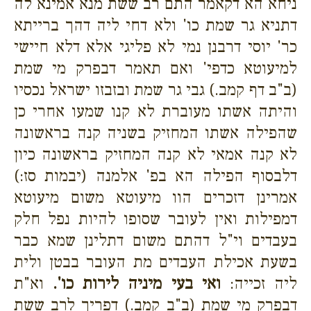
ניחא הא דקאמר התם רב ששת מנא אמינא לה
דתניא גר שמת כו' ולא דחי ליה דהך ברייתא
כר' יוסי דרבנן נמי לא פליגי אלא דלא חיישי
למיעוטא כדפי' ואם תאמר דבפרק מי שמת
(ב"ב דף קמב.) גבי גר שמת ובזבזו ישראל נכסיו
והיתה אשתו מעוברת לא קנו שמעו אחרי כן
שהפילה אשתו המחזיק בשניה קנה בראשונה
לא קנה אמאי לא קנה המחזיק בראשונה כיון
דלבסוף הפילה הא בפ' אלמנה (יבמות סז:)
אמרינן דזכרים הוו מיעוטא משום מיעוטא
דמפילות ואין לעובר שסופו להיות נפל חלק
בעבדים וי"ל דהתם משום דתלינן שמא כבר
בשעת אכילת העבדים מת העובר בבטן ולית
ליה זכייה:
ואי בעי מיניה לירות כו'.
וא"ת
דבפרק מי שמת (ב"ב קמב.) דפריך לרב ששת