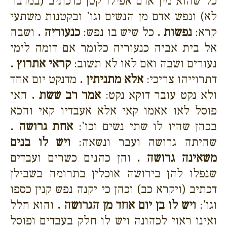
כל שהוא מין אדם אפילו קטן כדכתיב (במדבר
לא) ונפש אדם מן הנשים וגו' ובקטנות משתעי
קרא:
נפשות .
כל שיש בו נפש:
כנעוריה .
ושבה
אל בית אביה כנעוריה כלומר אם דומה לימי
נעורים ושבה ואם לאו לא תשוב:
קראי אתרוץ .
דתרוייהו צריכי:
אלא מתניתין .
מדנקט יום אחד
ולא נקט עובר דוקא נקט:
אמר רב ששת .
האי
פוסל לאו אאמו קאי אלא אעבדיו קאי והכא
בכהן שהיו לו שתי נשים וכו':
אחת גרושה .
שהיתה גרושה ועבר ונשאה:
ויש לו בנים
משאינה גרושה .
והן כהנים כשרים ועבדים
שנפלו להן בירושה אוכלין בתרומה בשבילן
דכתיב (ויקרא כב) וכהן כי יקנה נפש קנין כספו
וגו':
ויש לו בן יום אחד מן הגרושה .
והוא חלל
ואינו ראוי לכהונה ויש לו חלק בעבדים ופוסל