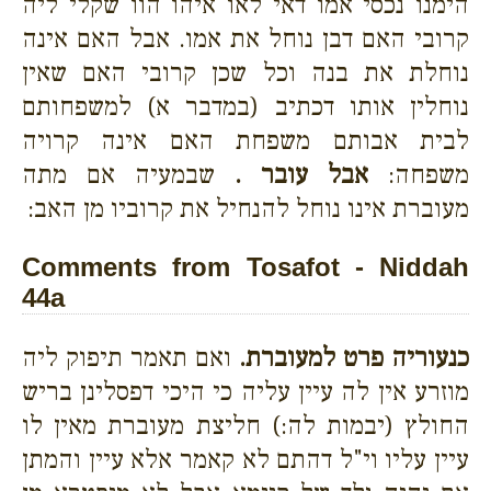
הימנו נכסי אמו דאי לאו איהו הוו שקלי ליה
קרובי האם דבן נוחל את אמו. אבל האם אינה
נוחלת את בנה וכל שכן קרובי האם שאין
נוחלין אותו דכתיב (במדבר א) למשפחותם
לבית אבותם משפחת האם אינה קרויה
משפחה:
אבל עובר .
שבמעיה אם מתה
מעוברת אינו נוחל להנחיל את קרוביו מן האב:
Comments from Tosafot - Niddah
44a
כנעוריה פרט למעוברת.
ואם תאמר תיפוק ליה
מוזרע אין לה עיין עליה כי היכי דפסלינן בריש
החולץ (יבמות לה:) חליצת מעוברת מאין לו
עיין עליו וי"ל דהתם לא קאמר אלא עיין והמתן