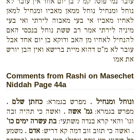
עובר נמי פוסל קמ"ל בן יום אחד אין עובר לא
נוחל ומנחיל נוחל ממאן מאביו ומנחיל למאן
לאחיו מאביו אי בעי מאבוה לירתי ואי בעי
מיניה לירתי אמר רב ששת נוחל בנכסי האם
להנחיל לאחיו מן האב ודוקא בן יום אחד אבל
עובר לא מ"ט דהוא מיית ברישא ואין הבן יורש
את אמו
Comments from Rashi on Masechet
Niddah Page 44a
ונוחל ומנחיל .
מפרש בגמרא:
כחתן שלם .
מפרש בגמרא:
גמ' אשה .
ואשה כי תהיה זבה
וגו' והאי קרא בנדה משתעי:
בת עשרה ימים כו'
.
ואשה כי תזוב זוב דמה קא דריש:
אדם .
משמע