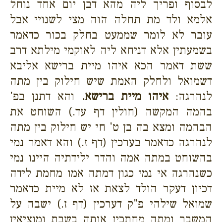
לבסוף ופריך ליה מהא דבן יום אחד נוחל
אלמא ולד מת תחלה הוה מצי לשנויי אבל
עובר לא לומר שממעט בחלק בכור כדאמר
בשמעתין אלא דניחא ליה לאוקמי מילתא דרב
ששת דאמר הכא איהו מיית ברישא אליבא
דשמואל ולחלק האמת שיש חילוק בין מתה
לנהרגה:
איהו מיית ברישא.
והא דתנן בפ'
בהמה המקשה (חולין דף עד.) השוחט את
הבהמה ומצא בה בן ט' חי יש חילוק בין מתה
לנהרגה כדאמר בערכין (דף ז.) והא דאמר נמי
בהשוחט במתה אמה והדר ילידתיה היינו נמי
כשנהרגה אי נמי כגון דמתה אמו מחמת לידה
דכיון דעקר הולד לצאת אז לא מיית כדאמר
שמואל שילהי פ"ק דערכין (דף ז.) ישבה על
המשבר ומתה מחתכין אותה בשבת ומוציאין