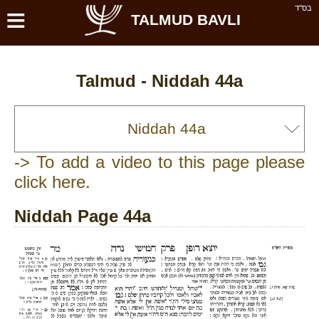
≡
בס''ד
TALMUD BAVLI
Talmud -
Niddah 44a
-> To add a video to this page please
click here.
Niddah Page 44a