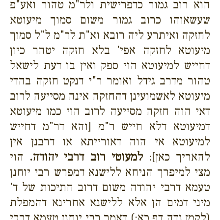
הוא רוב גמור כדפרישית ולר"מ טהור ואע"פ
שעשאוהו כרוב גמור משום סמוך מיעוטא
לחזקה ואיתרע ליה רובא וא"ת לר"מ ל"ל סמוך
מיעוטא לחזקה אפי' בלא חזקה יטהר כיון
דחייש למיעוטא הוי ספק ואין בו דעת לישאל
טהור מדרב גידל ואומר ר"י דנקט חזקה בהדי
מיעוטא לאשמועינן דהחזקה אינה מסייעה לרוב
דאי הוה חזקה מסייעה לרוב הוי כמו מיעוטא
דמיעוטא דלא חייש ר"מ [והא דר"מ דחייש
למיעוטא אי הוה דאורייתא או דרבנן אין
להאריך כאן]:
למעוטי רוב דרבי יהודה.
הוי
מצי למיפרך הניחא ללישנא דמפרש רבי יוחנן
טעמא דרבי יהודה משום דרוב חתיכות של ד'
מיני דמים הן אלא ללישנא אחרינא דהמפלת
(לקמן נדה דף כא:) דאמר רבי יוחנן טעמא דרבי