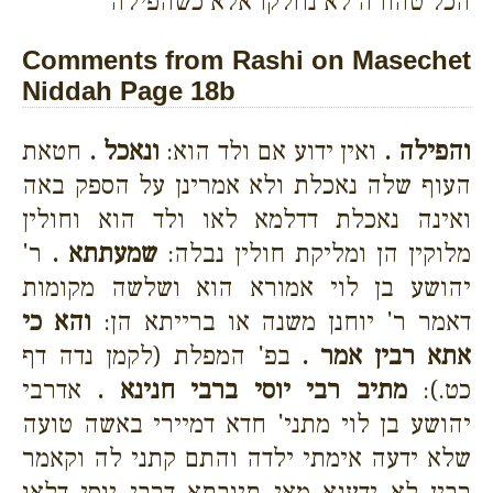
הכל טהורה לא נחלקו אלא כשהפילה
Comments from Rashi on Masechet
Niddah Page 18b
והפילה .
ואין ידוע אם ולד הוא:
ונאכל .
חטאת
העוף שלה נאכלת ולא אמרינן על הספק באה
ואינה נאכלת דדלמא לאו ולד הוא וחולין
מלוקין הן ומליקת חולין נבלה:
שמעתתא .
ר'
יהושע בן לוי אמורא הוא ושלשה מקומות
דאמר ר' יוחנן משנה או ברייתא הן:
והא כי
אתא רבין אמר .
בפ' המפלת (לקמן נדה דף
כט.):
מתיב רבי יוסי ברבי חנינא .
אדרבי
יהושע בן לוי מתני' חדא דמיירי באשה טועה
שלא ידעה אימתי ילדה והתם קתני לה וקאמר
רבין לא ידענא מאי תיובתא דרבי יוסי דלאו