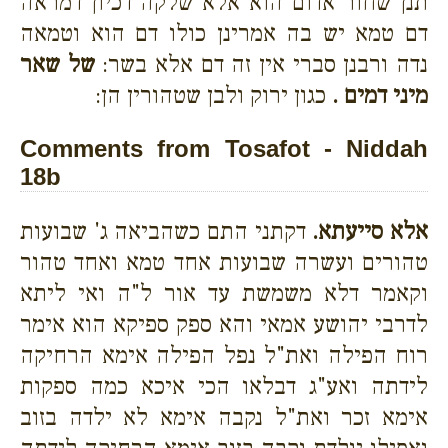
תנן שחור אדום הוא אלא שלקה דכיון דמראה
דם טמא יש בה אמרינן כולו דם הוא וטמאה
נדה ורבנן סברי אין זה דם אלא בשר:
של שאר
מיני דמים .
כגון ירוק ולבן שטהורין הן:
Comments from Tosafot - Niddah
18b
אלא סייעתא.
דקתני התם כשהביאה ג' שבועות
טהורים ועשרה שבועות אחד טמא ואחד טהור
וקאמר דלא משמשת עד אור ל"ה ואי ליתא
לדרבי יהושע אמאי והא ספק ספיקא הוא אימר
רוח הפילה ואת"ל נפל הפילה אימא הרחיקה
לידתה ואע"ג דבלאו הכי איכא כמה ספקות
אימא זכר ואת"ל נקבה אימא לא ילדה בזוב