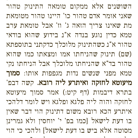
השושנים אלא ממקום טומאה התינוק טהור
שאני אומר אדם טהור כו' היינו טהור מטומאת
מת שאינו צריך הזאה ג' וז' אבל טומאת ערב
טמא כדין נוגע בנדה א"נ בידוע שהוא בודאי
טהור א"נ כשהתינוק מלוכלך כדקתני בתוספתא
(שם) תינוק שהניחתו אמו ומצאתו כמו שהוא
טהור בד"א שהניחתו מלוכלך אבל הניחתו נקי
טמא מפני שנשים נדות מגפפות אותו:
סמוך
מיעוטא לחזקה ואיתרע ליה רובא.
קשה דבפ'
בתרא דיבמות (דף קיט:) אמר סמוך מיעוטא
לחזקה והוה ליה פלגא ופלגא ויש לומר דלהכי
איתרע הכא רובא משום דתינוק הוי דבר שאין
בו דעת לישאל [כמו בפ' י' יוחסין ולא גמרינן
מסוטה אלא ביש בו דעת לישאל] ולהכי כי הוי