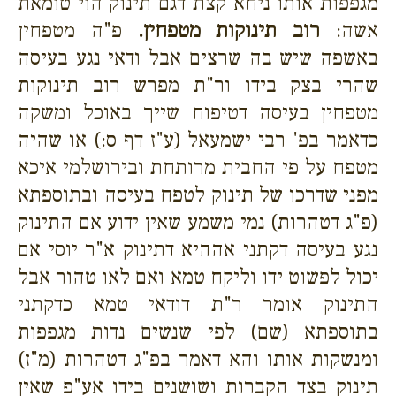
מגפפות אותו ניחא קצת דגם תינוק הוי טומאת
אשה:
רוב תינוקות מטפחין.
פ"ה מטפחין
באשפה שיש בה שרצים אבל ודאי נגע בעיסה
שהרי בצק בידו ור"ת מפרש רוב תינוקות
מטפחין בעיסה דטיפוח שייך באוכל ומשקה
כדאמר בפ' רבי ישמעאל (ע"ז דף ס:) או שהיה
מטפח על פי החבית מרותחת ובירושלמי איכא
מפני שדרכו של תינוק לטפח בעיסה ובתוספתא
(פ"ג דטהרות) נמי משמע שאין ידוע אם התינוק
נגע בעיסה דקתני אההיא דתינוק א"ר יוסי אם
יכול לפשוט ידו וליקח טמא ואם לאו טהור אבל
התינוק אומר ר"ת דודאי טמא כדקתני
בתוספתא (שם) לפי שנשים נדות מגפפות
ומנשקות אותו והא דאמר בפ"ג דטהרות (מ"ז)
תינוק בצד הקברות ושושנים בידו אע"פ שאין