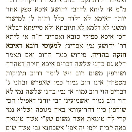
ואפילו יולדת נקבה בזוב אימא הרחיקה לידתה
מ"מ אי ליתא לדרבי יהושע איכא ספק אחר
יותר דאימא לא ילדה כלל והוה לן למישרי
ומשני לא דלמא לא תיובתא ולא סייעתא דבלאו
הכי איכא ספיקי טובא ואסרינן ה"ה אי ליתא
דר' יהושע נמי אסרינן:
למעוטי רובא דאיכא
חזקה בהדיה.
פירוש כנגד הרוב ואם תאמר
הלא גם בהני שלשה דברים איכא חזקה דטהרה
ושורפין משום רוב ויש לומר דרוב תינוקות
מטפחין אינו רוב גמור כמו שאפרש ובהני ג'
דברים הוי רוב גמור אי נמי בהני שלשה נמי לא
הוי רוב גמור ואשמועינן רבי יוחנן דאפילו הכי
שורפין כיון דהריעותא באה מגופה ושליא נמי
קרי לה טומאת אשה משום שע"י אשה טומאה
באה לבית ולפי זה אפי' אשכחנא גבי אשה שום