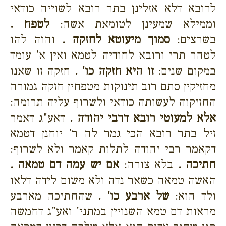
לרובא דלא אזלינן בתר רובא לשוייה כודאי
וממילא שמעינן לטומאת אשה:
לטפח .
בשרצים:
סמוך מיעוטא לחזקה .
והוה להו
לטהר תרי ורובא לחודיה לטמא ואין א' עומד
במקום שנים:
זו היא חזקה כו' .
חזקה זו שאנו
מחזיקין סתם רוב תינוקות מטפחין חזקה גמורה
החזיקוה לעשותה כודאי ולשרוף עליה תרומה:
אלא למעוטי רובא דרבי יהודה .
דאע"ג דאמר
זיל בתר רובא הכי גמר לה ר' יוחנן דטמא
דקאמר רבי יהודה לתלות קאמר ולא לשרוף:
חתיכה .
בלא צורה:
אם יש עמה דם טמאה .
האשה טמאה כשאר נדה ולא משום לידה דלאו
ולד הוא:
של ארבע כו' .
שהחתיכה מארבע
מראות דם טמא השנויין במתני' ואע"ג דחמשה