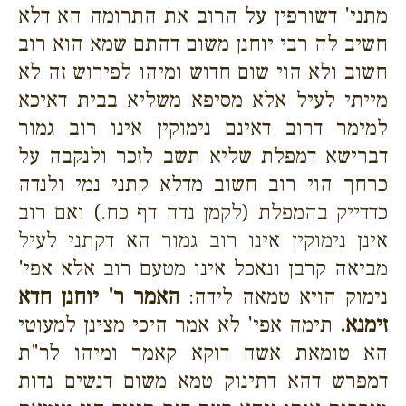
מתני' דשורפין על הרוב את התרומה הא דלא
חשיב לה רבי יוחנן משום דהתם שמא הוא רוב
חשוב ולא הוי שום חדוש ומיהו לפירוש זה לא
מייתי לעיל אלא מסיפא משליא בבית דאיכא
למימר דרוב דאינם נימוקין אינו רוב גמור
דברישא דמפלת שליא תשב לזכר ולנקבה על
כרחך הוי רוב חשוב מדלא קתני נמי ולנדה
כדדייק בהמפלת (לקמן נדה דף כח.) ואם רוב
אינן נימוקין אינו רוב גמור הא דקתני לעיל
מביאה קרבן ונאכל אינו מטעם רוב אלא אפי'
נימוק הויא טמאה לידה:
האמר ר' יוחנן חדא
זימנא.
תימה אפי' לא אמר היכי מצינן למעוטי
הא טומאת אשה דוקא קאמר ומיהו לר"ת
דמפרש דהא דתינוק טמא משום דנשים נדות