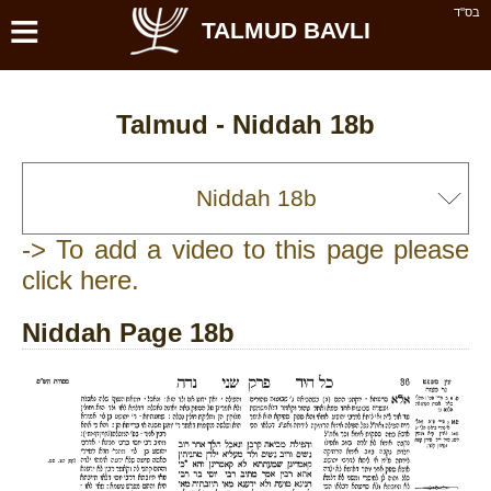
≡
בס''ד
TALMUD BAVLI
Talmud -
Niddah 18b
-> To add a video to this page please
click here.
Niddah Page 18b