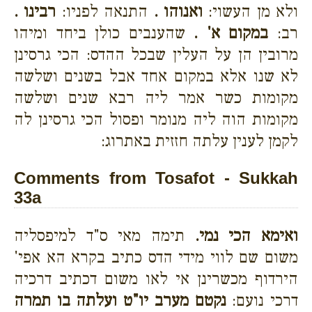
ולא מן העשוי:
ואנוהו .
התנאה לפניו:
רבינו .
רב:
במקום א' .
שהענבים כולן ביחד ומיהו
מרובין הן על העלין שבכל ההדס: הכי גרסינן
לא שנו אלא במקום אחד אבל בשנים ושלשה
מקומות כשר אמר ליה רבא שנים ושלשה
מקומות הוה ליה מנומר ופסול הכי גרסינן לה
לקמן לענין עלתה חזזית באתרוג:
Comments from Tosafot - Sukkah
33a
ואימא הכי נמי.
תימה מאי ס"ד למיפסליה
משום שם לווי מידי הדס כתיב בקרא הא אפי'
הירדוף מכשרינן אי לאו משום דכתיב דרכיה
דרכי נועם:
נקטם מערב יו"ט ועלתה בו תמרה