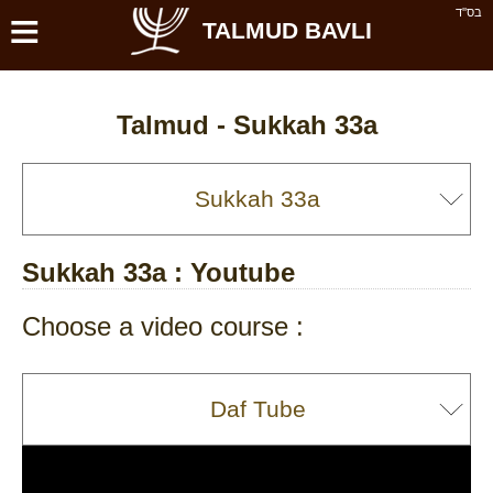
≡
בס''ד
TALMUD BAVLI
Talmud -
Sukkah 33a
Sukkah 33a
: Youtube
Choose a video course :