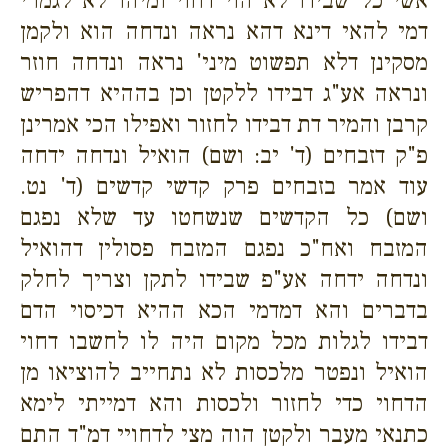
אשי כל שבידו לא הוי דחוי ומיהו לא לגמרי
דמי להאי דינא דהא נראה ונדחה הוא ולקמן
מסקינן דלא תפשוט מיני' נראה ונדחה חוזר
ונראה אע"ג דבידו ללקטן וכן בההיא דהפריש
קרבן והמיר דת דבידו לחזור ואפילו הכי אמרינן
פ"ק דזבחים (ד' יב: ושם) הואיל ונדחה ידחה
עוד אמר בזבחים פרק קדשי קדשים (ד' נט.
ושם) כל הקדשים שנשחטו עד שלא נפגם
המזבח ואח"כ נפגם המזבח פסולין דהואיל
ונדחה ידחה אע"פ שבידו לתקן וצריך לחלק
בדברים והא דמדמי הכא ההיא דכיסוי הדם
דבידו לגלות מכל מקום היה לו לחשבו דחוי
הואיל ונפטר מלכסות לא נתחייב להוציאו מן
הדחוי כדי לחזור ולכסות והא דמייתי לימא
כתנאי מעבר ולקטן הוה מצי לדחויי דמ"ד התם