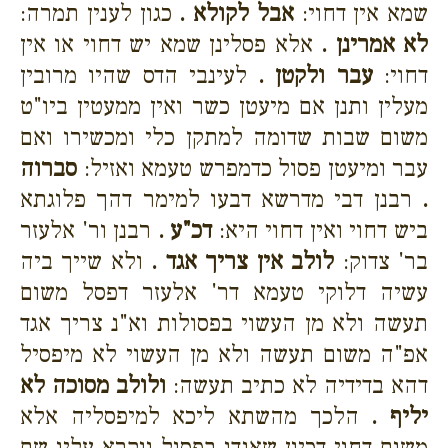
שמא אין דחוי:
אבל לקולא .
כגון לענין תמרה:
לא אמרינן .
אלא פסלינן שמא יש דחוי או אין
דחוי:
עבר ולקטן .
לעינבי הדס שהיו מרובין
מעלין ותנן אם מיעטן כשר ואין ממעטין ביו"ט
משום שבות שדומה למתקן כלי ומכשירו ואם
עבר ומיעטן פסול כדמפרש טעמא ואזיל:
סברוה
.
רבנן דבי מדרשא דבעו למימר דהך פלוגתא
ביש דחוי ואין דחוי היא:
דכ"ע .
רבנן ור' אלעזר
בר' צדוק:
לולב אין צריך אגד .
ולא שייך ביה
עשיה דלוקי טעמא דר' אלעזר דפסל משום
תעשה ולא מן העשוי בפסולות וא"נ צריך אגד
אפ"ה משום תעשה ולא מן העשוי לא מיפסיל
דהא בדידיה לא כתיב תעשה:
ולולב מסוכה לא
יליף .
הלכך מהשתא ליכא למיפסליה אלא
משום דחוי דכיון שאגדו בפסול ונקרא עליו שם