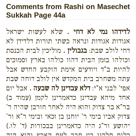
Comments from Rashi on Masechet
Sukkah Page 44a
לדידהו נמי לא דחי .
שלא לעשות ישראל
אגודות אגודות ונראה כשתי תורות דלדידן לא
דחי לולב שבת:
בגבולין .
מוליכין לבית הכנסת
וכולהו בזמן הבית דהוו כולהו בארץ וסמוכים
להיות ב"ד ויודעים אימת הוקבע החדש אבל
עתה משחרב בית המקדש אין לולב דוחה שבת
אפי' לבני א"י:
דלא עבדינן לה שבעה .
אבל יום
אחד מיהא עבדינן כדאמרינן לקמן (עמוד ב)
בר"א בר צדוק והוא היה לאחר חורבן שהיה ר'
צדוק אביו בימי ר' יוחנן בן זכאי ובימי ר"א ור'
יהושע ור"ג היה כדאמרינן בבכורות (ד' לו.)
כלום חלקנו בין חבר לעם הארץ והוא היה