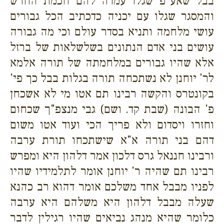
בבל שאע"פ שגלו עמדה להם חכמת החרש
והמסגר שגלו עם יכניה כדכתיב הכל גבורים
עושי מלחמה ותניא בסדר עולם וכי מה גבורה
עושים בני אדם הנתונים בשלשלאות של ברזל
אלא שהיו גבורים במלחמתה של תורה אלמא
לר' יוחנן לא נשתכחה תורה בגלות בבל כך פי'
בקונטרס והקשה רבינו תם אטו מי לא אשכחן
פ' הבונה (שבת קד. ושם) גבי מנצפ"ך שכחום
וחזרו ויסדום ולא פריך הכי ועוד אטו משום
דהם בני תורה א"א שישתכחו תורת ערבה
ורבינו חננאל גרס דלכון אמר דלהון היא ומפרש
רבינו תם שהיה ר' יוחנן אומר לתלמידיו שהיו
לפניו מבבל אחד משלכם אומר דהוא רב כהנא
שעלה מבבל דלהון היא משלהם היא ערבה
כלומר שהיא מנהג נביאים שהיו רגילין לדבר