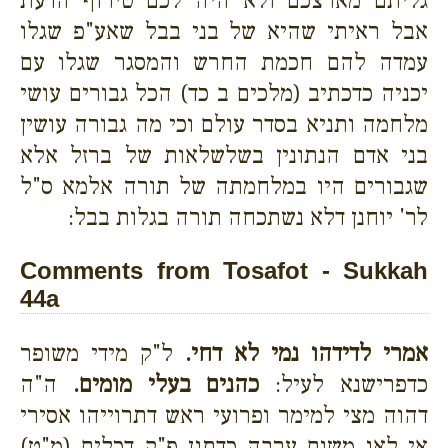
גליתם מארצכם ולא היה לכם טירוף הדעת
אבל ראיתי שהיא של בני בבל שאע"פ שגלו
עמדה להם חכמת החרש והמסגר שגלו עם
יכניה כדכתיב (מלכים ב כד) הכל גבורים עושי
מלחמה ותניא בסדר עולם וכי מה גבורה עושין
בני אדם הנתונין בשלשלאות של ברזל אלא
שגבורים היו במלחמתה של תורה אלמא ס"ל
לר' יוחנן דלא נשתכחה תורה בגלות בבל:
Comments from Tosafot - Sukkah
44a
אמרי לדידהו נמי לא דחי.
ל"ק מידי משופר
כדפרישנא לעיל:
כהנים בעלי מומים.
ה"ה
דהוה מצי למימר ופרועי ראש דתרוייהו אסירי
אי לאו משום ערבה כדתנן פ"ק דכלים (מ"ט)