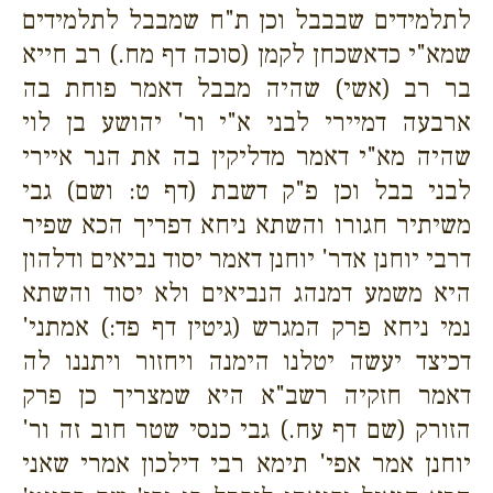
לתלמידים שבבבל וכן ת"ח שמבבל לתלמידים
שמא"י כדאשכחן לקמן (סוכה דף מח.) רב חייא
בר רב (אשי) שהיה מבבל דאמר פוחת בה
ארבעה דמיירי לבני א"י ור' יהושע בן לוי
שהיה מא"י דאמר מדליקין בה את הנר איירי
לבני בבל וכן פ"ק דשבת (דף ט: ושם) גבי
משיתיר חגורו והשתא ניחא דפריך הכא שפיר
דרבי יוחנן אדר' יוחנן דאמר יסוד נביאים ודלהון
היא משמע דמנהג הנביאים ולא יסוד והשתא
נמי ניחא פרק המגרש (גיטין דף פד:) אמתני'
דכיצד יעשה יטלנו הימנה ויחזור ויתננו לה
דאמר חזקיה רשב"א היא שמצריך כן פרק
הזורק (שם דף עח.) גבי כנסי שטר חוב זה ור'
יוחנן אמר אפי' תימא רבי דילכון אמרי שאני