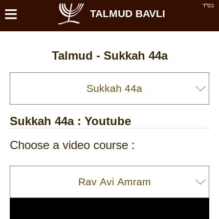
≡
בס''ד
TALMUD BAVLI
Talmud -
Sukkah 44a
Sukkah 44a
: Youtube
Choose a video course :