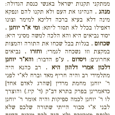
ממתקני תקנות ישראל באנשי כנסת הגדולה:
מנהג .
הנהיגו את העם ולא תקנו להם ונפקא
מינה דלא בעיא ברכה דליכא למימר וצונו
דאפילו בכלל לא תסור ליתא:
ומי א"ר יוחנן .
יסוד נביאים היא והא הלכה למשה מסיני היא:
שכחום .
בגלות בבל שכחו את התורה והמצות
במקצת וזו נשכחה לגמרי:
וחזרו .
נביאים
אחרונים:
ויסדום .
ע"פ הדבור:
והא"ר יוחנן
דלכון אמרי דלהון היא .
רב כהנא היה
מתלמידי רב והיה חריף מאד וברח לא"י לפני
ר' יוחנן מחמת מרדין [שהרג לאדם אחד]
כדאמרינן בפרק בתרא דב"ק (ד' קיז.) והוצרך
לו ר' יוחנן לכמה ספיקות והיה אומר ר' יוחנן
לבני א"י סבור הייתי שתורה שלכם שלא