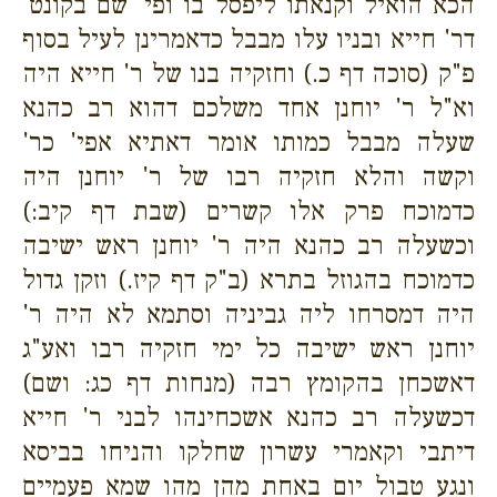
הכא הואיל וקנאתו ליפסל בו ופי' שם בקונט'
דר' חייא ובניו עלו מבבל כדאמרינן לעיל בסוף
פ"ק (סוכה דף כ.) וחזקיה בנו של ר' חייא היה
וא"ל ר' יוחנן אחד משלכם דהוא רב כהנא
שעלה מבבל כמותו אומר דאתיא אפי' כר'
וקשה והלא חזקיה רבו של ר' יוחנן היה
כדמוכח פרק אלו קשרים (שבת דף קיב:)
וכשעלה רב כהנא היה ר' יוחנן ראש ישיבה
כדמוכח בהגוזל בתרא (ב"ק דף קיז.) וזקן גדול
היה דמסרחו ליה גביניה וסתמא לא היה ר'
יוחנן ראש ישיבה כל ימי חזקיה רבו ואע"ג
דאשכחן בהקומץ רבה (מנחות דף כג: ושם)
דכשעלה רב כהנא אשכחינהו לבני ר' חייא
דיתבי וקאמרי עשרון שחלקו והניחו בביסא
ונגע טבול יום באחת מהן מהו שמא פעמיים