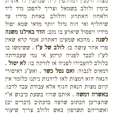
מצוה וזימנין דמחלפין ליה שנותנין לו אתרוג
בימין ולולב בשמאל וצריך להפכן מיד ליד
ולאחוז האתרוג והלולב באחת מידיו עד
שיחליף ואי הוה גדול יותר מדאי שמא יפול
מידיו ויפסול שיארע בו נקב:
הדר באילנו משנה
לשנה .
מהכא שמעינן דאתרוג אמר קרא שאין
פרי אחר עושה כן:
לולב של ע"ז .
ששימשו בו
לע"ז לכבד לפניה קרקע אי נמי שעבודתה
בלולב להעבירו לפניה או לזרקה בו:
לא יטול .
דמאיס לגבוה:
ואם נטל כשר .
ואע"ג דאיסורי
הנאה הוא דמצות לאו ליהנות ניתנו כלומר אין
קיום מצות הנאת הגוף אלא עבודת עבד לרבו:
באשרה דמשה .
אותם שהיו בשעת כיבוש א"י
שהצריכן הכתוב שרפה כדכתיב (דברים יב)
ואשריהם תשרפון באש ולולב צריך שיעור