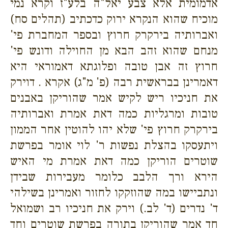
אדמומית אלא צבע יאל"ה בלע"ז וקרא נמי
מוכיח שהוא הנקרא ירוק כדכתיב (תהלים סח)
ואברותיה בירקרק חרוץ ובספר המחברת פי'
מנחם שהוא זהב הבא מן החוילה ודונש פי'
חרוץ זה אבן טובה ופלוגתא דאמוראי היא
דאמרינן בבראשית רבה (פ' מ"ג) אקרא . דוירק
את חניכיו ריש לקיש אמר שהוריקן באבנים
טובות ומרגליות כמה דאת אמרת ואברותיה
בירקרק חרוץ פי' שלא יהו להוטין אחר הממון
ויתעסקו בהצלת נפשות ר' לוי אומר בפרשת
שוטרים הוריקן כמה דאת אמרת מי האיש
הירא ורך הלבב כלומר מעבירות שבידן
ונתביישו במה שהוזקקו לחזור ואמרינן בשילהי
ד' נדרים (ד' לב.) וירק את חניכיו רב ושמואל
חד אמר שהוריקן בתורה בפרשת שוטרים וחד