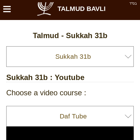
≡
בס''ד
TALMUD BAVLI
Talmud -
Sukkah 31b
Sukkah 31b
: Youtube
Choose a video course :