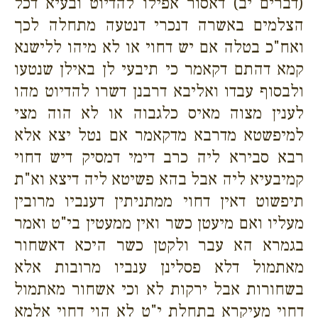
(דברים יב) דאסור אפילו להדיוט ובעיא דכל
הצלמים באשרה דנכרי דנטעה מתחלה לכך
ואח"כ בטלה אם יש דחוי או לא מיהו ללישנא
קמא דהתם דקאמר כי תיבעי לן באילן שנטעו
ולבסוף עבדו ואליבא דרבנן דשרו להדיוט מהו
לענין מצוה מאיס כלגבוה או לא הוה מצי
למיפשטא מדרבא מדקאמר אם נטל יצא אלא
רבא סבירא ליה כרב דימי דמסיק דיש דחוי
קמיבעיא ליה אבל בהא פשיטא ליה דיצא וא"ת
תיפשוט דאין דחוי ממתניתין דענביו מרובין
מעליו ואם מיעטן כשר ואין ממעטין בי"ט ואמר
בגמרא הא עבר ולקטן כשר היכא דאשחור
מאתמול דלא פסלינן ענביו מרובות אלא
בשחורות אבל ירקות לא וכי אשחור מאתמול
דחוי מעיקרא בתחלת י"ט לא הוי דחוי אלמא