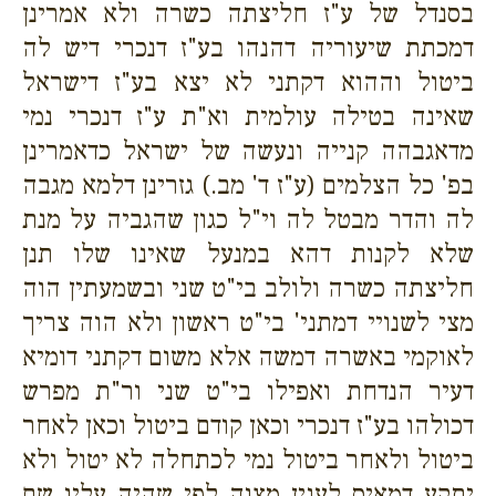
בסנדל של ע"ז חליצתה כשרה ולא אמרינן
דמכתת שיעוריה דהנהו בע"ז דנכרי דיש לה
ביטול וההוא דקתני לא יצא בע"ז דישראל
שאינה בטילה עולמית וא"ת ע"ז דנכרי נמי
מדאגבהה קנייה ונעשה של ישראל כדאמרינן
בפ' כל הצלמים (ע"ז ד' מב.) גזרינן דלמא מגבה
לה והדר מבטל לה וי"ל כגון שהגביה על מנת
שלא לקנות דהא במנעל שאינו שלו תנן
חליצתה כשרה ולולב בי"ט שני ובשמעתין הוה
מצי לשנויי דמתני' בי"ט ראשון ולא הוה צריך
לאוקמי באשרה דמשה אלא משום דקתני דומיא
דעיר הנדחת ואפילו בי"ט שני ור"ת מפרש
דכולהו בע"ז דנכרי וכאן קודם ביטול וכאן לאחר
ביטול ולאחר ביטול נמי לכתחלה לא יטול ולא
יתקע דמאיס לענין מצוה לפי שהיה עליו שם