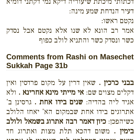
דכתותי מיכתת שיעוריה דיקא נמי דקתני דומיא
דעיר הנדחת שמע מינה:
נקטם ראשו:
אמר רב הונא לא שנו אלא נקטם אבל נסדק
כשר ונסדק כשר והתניא לולב כפוף
Comments from Rashi on Masechet
Sukkah Page 31b
בבני כרכין .
שאין דרין על מקום פרדסין ואין
דקלים מצוים שם:
אי מייתי מינא אחרינא .
ולא
אגיד ליה בהדיה:
שנים בידו אחת .
גרסינן ב'
אתרוגים בידו אחת שבמקום הא' יאחז הלולב
כשיהפכן:
כיון דאמר רבה אתרוג בשמאל ולולב
בימין .
משום דהכא תלת מצות ואתרוג חד