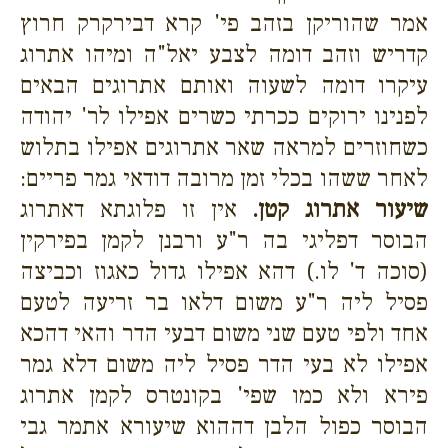
אמר שהוריקן בזהב פי' קרא דבירקרק חרוץ
קדריש וזהב דומה לצבע יאל"ה ומיהו אתרוג
עיקרו דומה לשעוה ואותם אתרוגים הבאים
לפנינו ירוקים ככרתי כשרים אפילו לר' יהודה
כשחוזרים למראה שאר אתרוגים אפילו בתלוש
לאחר ששהו בכלי זמן מרובה דודאי גמר פריים:
שיעור אתרוג קטן.
אין זו פלוגתא דאתרוג
הבוסר דפליגי בה ר"ע ורבנן לקמן בפירקין
(סוכה ד' לו.) דהא אפילו גדול כאגוז וכביצה
פסיל ליה ר"ע משום דלאו בר זריעה לטעם
אחד ולפי טעם שני משום דבעי הדר והאי דהכא
אפילו לא בעי הדר פסיל ליה משום דלא גמר
פירא ולא כמו שפי' בקונטרס לקמן אתרוג
הבוסר כפול הלבן דההוא שיעורא אתמר גבי