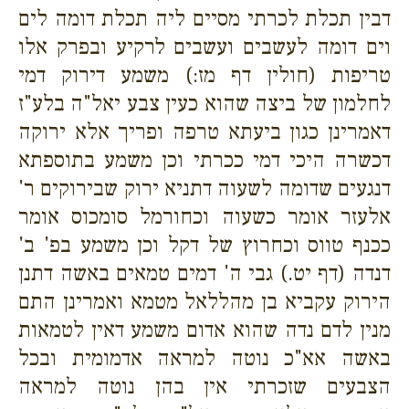
דבין תכלת לכרתי מסיים ליה תכלת דומה לים
וים דומה לעשבים ועשבים לרקיע ובפרק אלו
טריפות (חולין דף מז:) משמע דירוק דמי
לחלמון של ביצה שהוא כעין צבע יאל"ה בלע"ז
דאמרינן כגון ביעתא טרפה ופריך אלא ירוקה
דכשרה היכי דמי ככרתי וכן משמע בתוספתא
דנגעים שדומה לשעוה דתניא ירוק שבירוקים ר'
אלעזר אומר כשעוה וכחורמל סומכוס אומר
ככנף טווס וכחרוץ של דקל וכן משמע בפ' ב'
דנדה (דף יט.) גבי ה' דמים טמאים באשה דתנן
הירוק עקביא בן מהללאל מטמא ואמרינן התם
מנין לדם נדה שהוא אדום משמע דאין לטמאות
באשה אא"כ נוטה למראה אדמומית ובכל
הצבעים שזכרתי אין בהן נוטה למראה