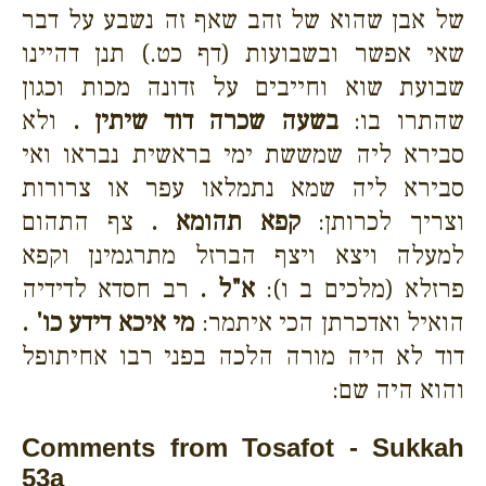
של אבן שהוא של זהב שאף זה נשבע על דבר
שאי אפשר ובשבועות (דף כט.) תנן דהיינו
שבועת שוא וחייבים על זדונה מכות וכגון
שהתרו בו:
בשעה שכרה דוד שיתין .
ולא
סבירא ליה שמששת ימי בראשית נבראו ואי
סבירא ליה שמא נתמלאו עפר או צרורות
וצריך לכרותן:
קפא תהומא .
צף התהום
למעלה ויצא ויצף הברזל מתרגמינן וקפא
פרזלא (מלכים ב ו):
א"ל .
רב חסדא לדידיה
הואיל ואדכרתן הכי איתמר:
מי איכא דידע כו' .
דוד לא היה מורה הלכה בפני רבו אחיתופל
והוא היה שם:
Comments from Tosafot - Sukkah
53a