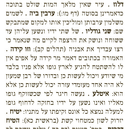
דלוז .
עיר שאין מלאך המות שולט בתוכה
כדאמרינן בסוטה (דף מו:):
ערבין ביה .
לשמים
משלמין ערבותן ומוליכין אותו למקום שמתבקש
שם:
שני גודליו .
של שתי ידיו ונשען עליהן עד
ששוחה ונושק את הרצפה לקיים מה שנאמר כי
רצו עבדיך את אבניה (תהלים קב):
וזו קידה .
האמורה בכתובים דאמר מר קידה על אפים אין
לו להשתטח להגיע לארץ גופו אלא פניו בלבד
מי שיודע ויכול לעשות כן ובדורו של רבן שמעון
לא היה אחד מעומדי עזרה יכול לעשות כן אלא
הוא:
איטלע .
נעשה חיגר לפי שכשזוקף גופו
מאליו ואינו נשען על ידיו בחזקה לדחוף גופו
למעלה נמצא כל אונס זקיפתו על מתניו:
יטיח .
יזרוק לשון כמטחוי קשת (בראשית כא):
הטיח