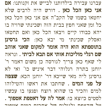
עברנו עבירה בילדותנו לבייש את זקנותנו:
אם
אני כאן הכל כאן .
דורש היה לרבים שלא
יחטאו בשמו של הקב"ה אם אני כאן הכל כאן
כל זמן שאני חפץ בבית הזה ושכינתי שרויה בו
יהא כבודו קיים ויבאו הכל כאן ואם תחטאו
ואסלק שכינתי מי יבא כאן:
הכי גרסינן
בתוספתא הוא היה אומר למקום שאני אוהב
שם רגלי מוליכות אותי אם תבא לביתי .
ונראה
לי שאף כאן צריך לגורסה כן משום דאמר ר'
יוחנן בתרה רגלוהי דבר איניש כו' ואי לא
גרסינן ליה מאי שייכא דר' יוחנן הכא:
שצפה
על פני המים .
שחתכו את ראשו והטילוהו
למים והכיר בו שהוא רוצח ופגעו בו עכשיו
לסטים כיוצא בו:
אמר לה על דאטפת אטפוך .
על שהצפת גלגולות של אחרים במים אטפוך