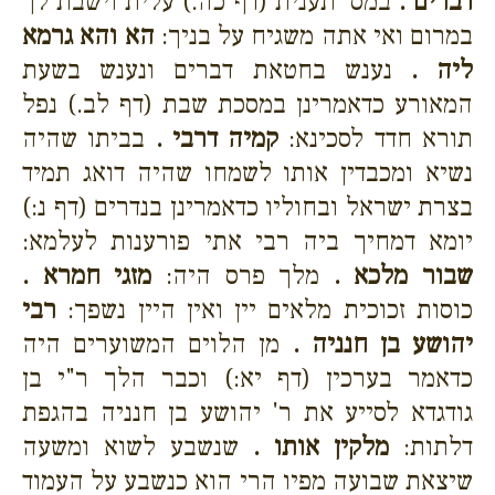
דברים .
במס' תענית (דף כה.) עלית וישבת לך
במרום ואי אתה משגיח על בניך:
הא והא גרמא
ליה .
נענש בחטאת דברים ונענש בשעת
המאורע כדאמרינן במסכת שבת (דף לב.) נפל
תורא חדד לסכינא:
קמיה דרבי .
בביתו שהיה
נשיא ומכבדין אותו לשמחו שהיה דואג תמיד
בצרת ישראל ובחוליו כדאמרינן בנדרים (דף נ:)
יומא דמחיך ביה רבי אתי פורענות לעלמא:
שבור מלכא .
מלך פרס היה:
מזגי חמרא .
כוסות זכוכית מלאים יין ואין היין נשפך:
רבי
יהושע בן חנניה .
מן הלוים המשוערים היה
כדאמר בערכין (דף יא:) וכבר הלך ר"י בן
גודגדא לסייע את ר' יהושע בן חנניה בהגפת
דלתות:
מלקין אותו .
שנשבע לשוא ומשעה
שיצאת שבועה מפיו הרי הוא כנשבע על העמוד