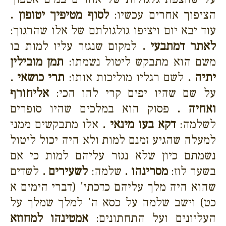
הציפוך אחרים עכשיו:
לסוף מטיפיך יטופון .
עוד יבא יום ויציפו גולגולתם של אלו שהרגוך:
לאתר דמתבעי .
למקום שנגזר עליו למות בו
משם הוא מתבקש ליטול נשמתו:
תמן מובילין
יתיה .
לשם רגליו מוליכות אותו:
תרי כושאי .
על שם שהיו יפים קרי להו הכי:
אליחורף
ואחיה .
פסוק הוא במלכים שהיו סופרים
לשלמה:
דקא בעו מינאי .
אלו מתבקשים ממני
למעלה שהגיע זמנם למות ולא היה יכול ליטול
נשמתם כיון שלא נגזר עליהם למות כי אם
בשער לוז:
מסרינהו .
שלמה:
לשעירים .
לשדים
שהוא היה מלך עליהם כדכתי' (דברי הימים א
כט) וישב שלמה על כסא ה' למלך שמלך על
העליונים ועל התחתונים:
אמטינהו למחוזא