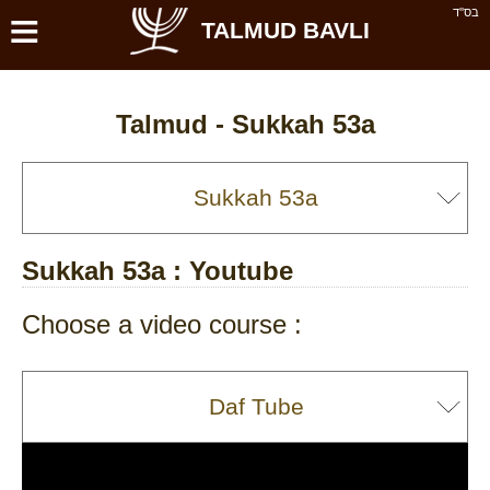
≡
בס''ד
TALMUD BAVLI
Talmud -
Sukkah 53a
Sukkah 53a
: Youtube
Choose a video course :